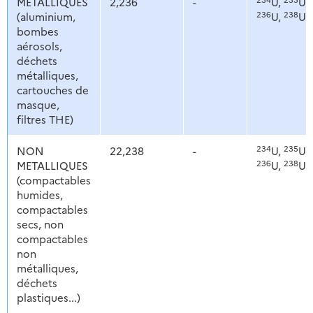
METALLIQUES
2,236
-
U,
U,
236
238
(aluminium,
U,
U
bombes
aérosols,
déchets
métalliques,
cartouches de
masque,
filtres THE)
234
235
NON
22,238
-
U,
U,
236
238
METALLIQUES
U,
U
(compactables
humides,
compactables
secs, non
compactables
non
métalliques,
déchets
plastiques...)