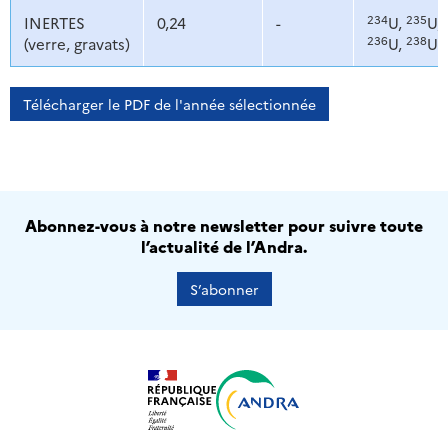
234
235
INERTES
0,24
-
U,
U,
236
238
(verre, gravats)
U,
U
Télécharger le PDF de l'année sélectionnée
Abonnez-vous à notre newsletter pour suivre toute
l’actualité de l’Andra.
S’abonner