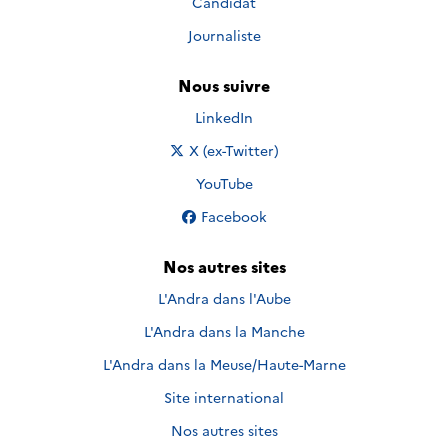
Candidat
Journaliste
Nous suivre
Nous suivre sur
LinkedIn
Nous suivre sur
X (ex-Twitter)
Nous suivre sur
YouTube
Nous suivre sur
Facebook
Nos autres sites
L'Andra dans l'Aube
L'Andra dans la Manche
L'Andra dans la Meuse/Haute-Marne
Site international
Nos autres sites