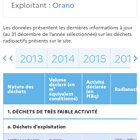
Exploitant :
Orano
Les données présentent les dernières informations à jour
(au 31 décembre de l’année sélectionnée) sur les déchets
radioactifs présents sur le site.
2013
2014
2015
2016
Volume
Activité
déclaré (en
Nature des
déclarée
m³
Radionuclé
déchets
(en
équivalent
MBq)
conditionné)
1. DÉCHETS DE TRÈS FAIBLE ACTIVITÉ
a. Déchets d'exploitation
234
235