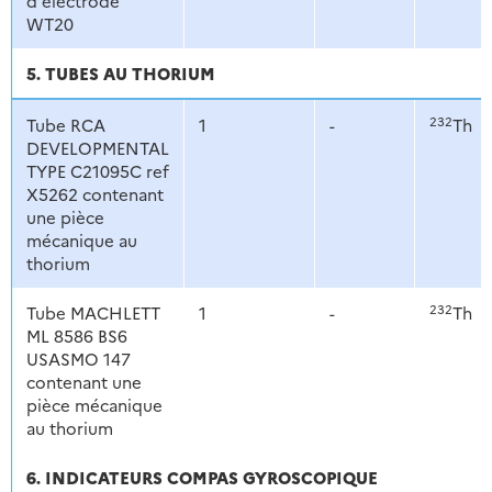
d'électrode
WT20
5. TUBES AU THORIUM
232
Tube RCA
1
-
Th
DEVELOPMENTAL
TYPE C21095C ref
X5262 contenant
une pièce
mécanique au
thorium
232
Tube MACHLETT
1
-
Th
ML 8586 BS6
USASMO 147
contenant une
pièce mécanique
au thorium
6. INDICATEURS COMPAS GYROSCOPIQUE