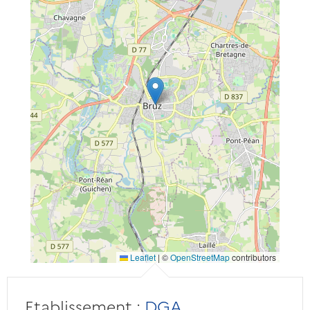
Leaflet
|
©
OpenStreetMap
contributors
Etablissement :
DGA