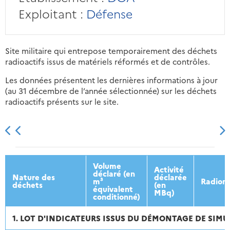
Exploitant :
Défense
Site militaire qui entrepose temporairement des déchets
radioactifs issus de matériels réformés et de contrôles.
Les données présentent les dernières informations à jour
(au 31 décembre de l’année sélectionnée) sur les déchets
radioactifs présents sur le site.
2013
2014
2015
2016
Volume
Activité
déclaré (en
Nature des
déclarée
m³
Radionu
déchets
(en
équivalent
MBq)
conditionné)
1. LOT D'INDICATEURS ISSUS DU DÉMONTAGE DE SIM