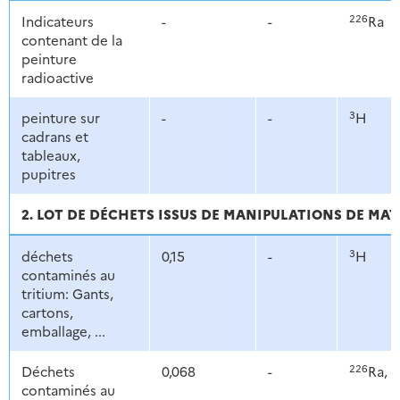
226
Indicateurs
-
-
Ra
contenant de la
peinture
radioactive
3
peinture sur
-
-
H
cadrans et
tableaux,
pupitres
2. LOT DE DÉCHETS ISSUS DE MANIPULATIONS DE MAT
3
déchets
0,15
-
H
contaminés au
tritium: Gants,
cartons,
emballage, ...
226
Déchets
0,068
-
Ra, 
contaminés au