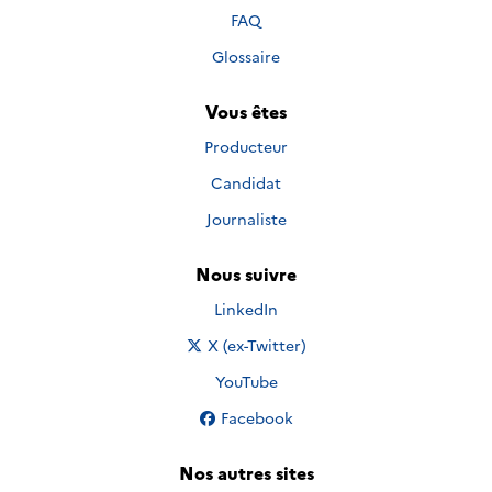
FAQ
Glossaire
Vous êtes
Producteur
Candidat
Journaliste
Nous suivre
Nous suivre sur
LinkedIn
Nous suivre sur
X (ex-Twitter)
Nous suivre sur
YouTube
Nous suivre sur
Facebook
Nos autres sites