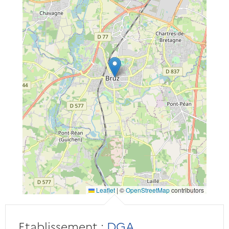
Leaflet
|
©
OpenStreetMap
contributors
Etablissement :
DGA