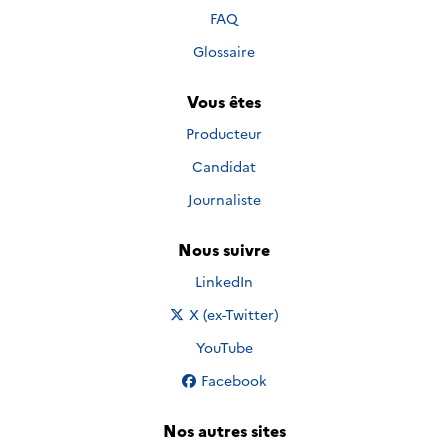
FAQ
Glossaire
Vous êtes
Producteur
Candidat
Journaliste
Nous suivre
Nous suivre sur
LinkedIn
Nous suivre sur
X (ex-Twitter)
Nous suivre sur
YouTube
Nous suivre sur
Facebook
Nos autres sites