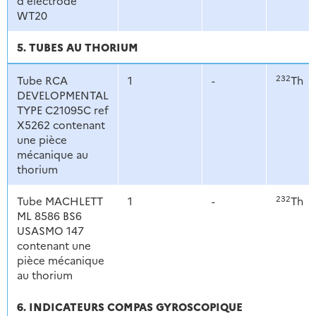
d'électrode
WT20
5. TUBES AU THORIUM
232
Tube RCA
1
-
Th
DEVELOPMENTAL
TYPE C21095C ref
X5262 contenant
une pièce
mécanique au
thorium
232
Tube MACHLETT
1
-
Th
ML 8586 BS6
USASMO 147
contenant une
pièce mécanique
au thorium
6. INDICATEURS COMPAS GYROSCOPIQUE