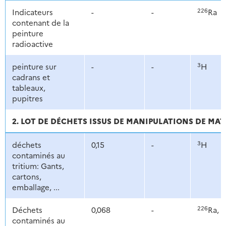
226
Indicateurs
-
-
Ra
contenant de la
peinture
radioactive
3
peinture sur
-
-
H
cadrans et
tableaux,
pupitres
2. LOT DE DÉCHETS ISSUS DE MANIPULATIONS DE MAT
3
déchets
0,15
-
H
contaminés au
tritium: Gants,
cartons,
emballage, ...
226
Déchets
0,068
-
Ra, 
contaminés au