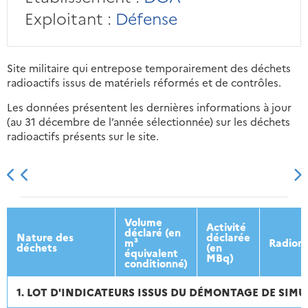
Exploitant :
Défense
Site militaire qui entrepose temporairement des déchets
radioactifs issus de matériels réformés et de contrôles.
Les données présentent les dernières informations à jour
(au 31 décembre de l’année sélectionnée) sur les déchets
radioactifs présents sur le site.
2013
2014
2015
2016
Volume
Activité
déclaré (en
Nature des
déclarée
m³
Radionu
déchets
(en
équivalent
MBq)
conditionné)
1. LOT D'INDICATEURS ISSUS DU DÉMONTAGE DE SIM