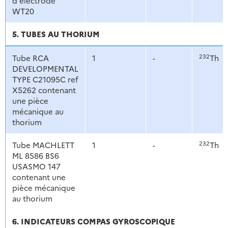
d'électrode
WT20
5. TUBES AU THORIUM
232
Tube RCA
1
-
Th
DEVELOPMENTAL
TYPE C21095C ref
X5262 contenant
une pièce
mécanique au
thorium
232
Tube MACHLETT
1
-
Th
ML 8586 BS6
USASMO 147
contenant une
pièce mécanique
au thorium
6. INDICATEURS COMPAS GYROSCOPIQUE