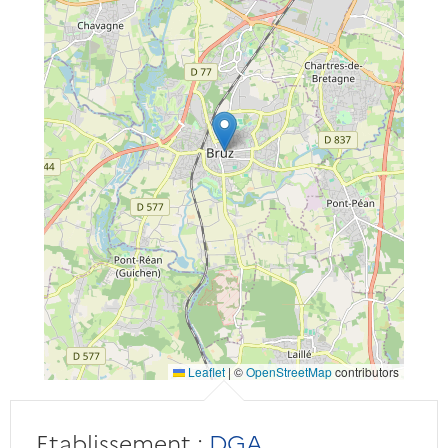
Leaflet
|
©
OpenStreetMap
contributors
Etablissement :
DGA