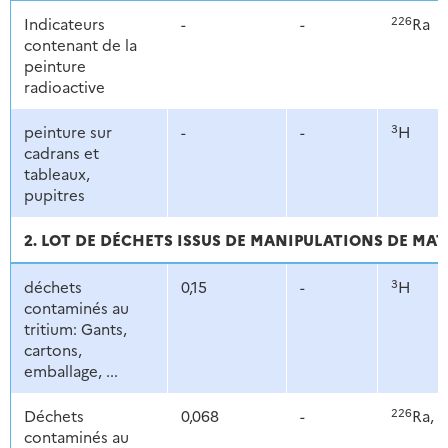
226
Indicateurs
-
-
Ra
contenant de la
peinture
radioactive
3
peinture sur
-
-
H
cadrans et
tableaux,
pupitres
2. LOT DE DÉCHETS ISSUS DE MANIPULATIONS DE MAT
3
déchets
0,15
-
H
contaminés au
tritium: Gants,
cartons,
emballage, ...
226
Déchets
0,068
-
Ra, 
contaminés au