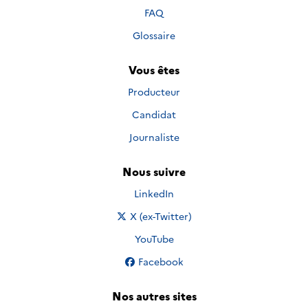
FAQ
Glossaire
Vous êtes
Producteur
Candidat
Journaliste
Nous suivre
Nous suivre sur
LinkedIn
Nous suivre sur
X (ex-Twitter)
Nous suivre sur
YouTube
Nous suivre sur
Facebook
Nos autres sites