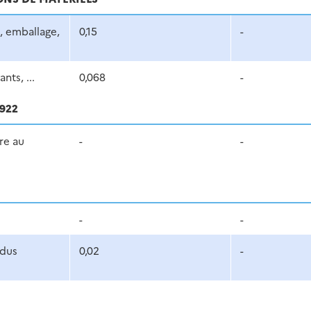
, emballage,
0,15
-
ts, ...
0,068
-
922
re au
-
-
-
-
idus
0,02
-