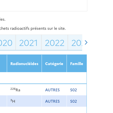
les.
ets radioactifs présents sur le site.
020
2021
2022
2023
202
Radionucléides
Catégorie
Famille
226
Ra
AUTRES
S02
3
H
AUTRES
S02