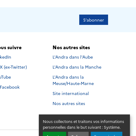
S’abonner
us suivre
Nos autres sites
s suivre sur
nkedIn
L'Andra dans l'Aube
Nous suivre sur
X (ex-Twitter)
L'Andra dans la Manche
s suivre sur
uTube
L'Andra dans la
Meuse/Haute-Marne
Nous suivre sur
Facebook
Site international
Nos autres sites
Nous collectons et traitons vos informations
personnelles dans le but suivant :
Système
.