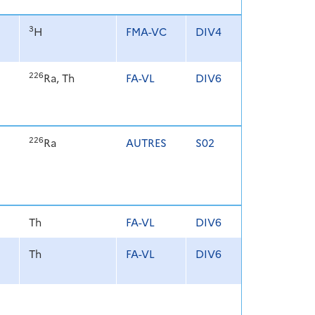
3
H
FMA-VC
DIV4
226
Ra, Th
FA-VL
DIV6
226
Ra
AUTRES
S02
Th
FA-VL
DIV6
Th
FA-VL
DIV6