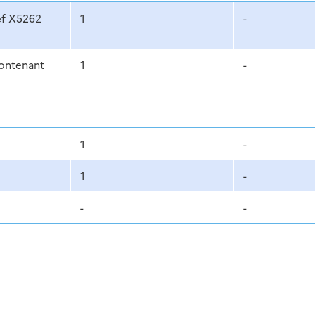
f X5262
1
-
ontenant
1
-
1
-
1
-
-
-