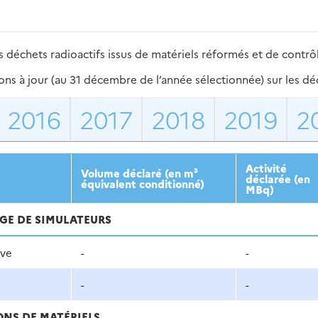
 déchets radioactifs issus de matériels réformés et de contrô
s à jour (au 31 décembre de l’année sélectionnée) sur les déch
2016
2017
2018
2019
2
Activité
Volume déclaré (en m³
déclarée (en
équivalent conditionné)
MBq)
AGE DE SIMULATEURS
ive
-
-
-
-
ONS DE MATÉRIELS