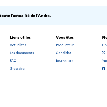
oute l’actualité de l’Andra.
Liens utiles
Vous êtes
No
Nou
Actualités
Producteur
Li
Les documents
Candidat
Nou
FAQ
Journaliste
Yo
Glossaire