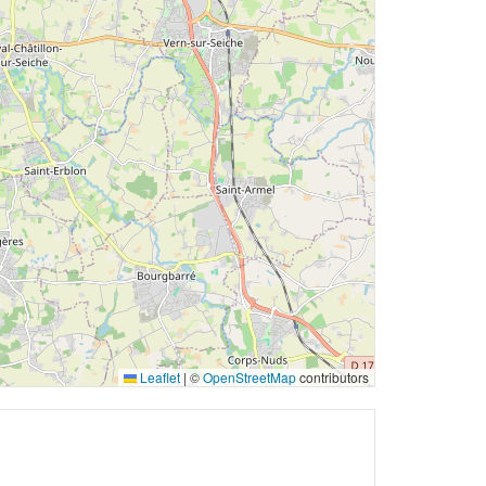
Leaflet
|
©
OpenStreetMap
contributors