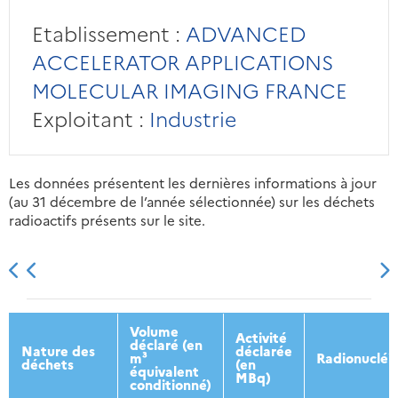
Etablissement :
ADVANCED
ACCELERATOR APPLICATIONS
MOLECULAR IMAGING FRANCE
Exploitant :
Industrie
Les données présentent les dernières informations à jour
(au 31 décembre de l’année sélectionnée) sur les déchets
radioactifs présents sur le site.
2013
2014
2015
2016
Volume
Activité
déclaré (en
Nature des
déclarée
m³
Radionucléi
déchets
(en
équivalent
MBq)
conditionné)