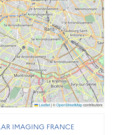
Leaflet
|
©
OpenStreetMap
contributors
AR IMAGING FRANCE