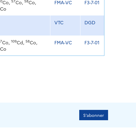
60
57
58
Co,
Co,
Co,
FMA-VC
F3-7-01
Co
VTC
DGD
7
109
58
Co,
Cd,
Co,
FMA-VC
F3-7-01
Co
S’abonner