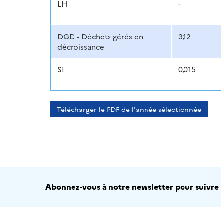
LH
-
DGD - Déchets gérés en
3,12
décroissance
SI
0,015
Télécharger le PDF de l'année sélectionnée
Abonnez-vous à notre newsletter pour suivre t