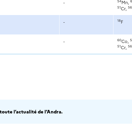
54
-
Mn,
51
56
Cr,
18
-
F
60
5
-
Co,
51
56
Cr,
oute l’actualité de l’Andra.