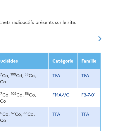
ets radioactifs présents sur le site.
20
2021
2022
2023
2024
ucléides
Catégorie
Famille
7
109
58
Co,
Cd,
Co,
TFA
TFA
Co
57
109
58
Co,
Cd,
Co,
FMA-VC
F3-7-01
Co
60
57
58
Co,
Co,
Co,
TFA
TFA
Co