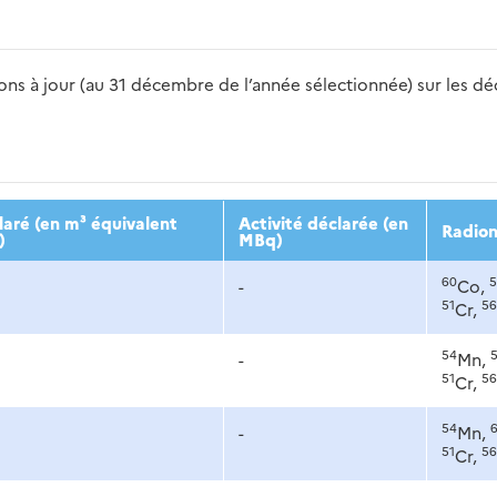
s à jour (au 31 décembre de l’année sélectionnée) sur les déch
2016
2017
2018
2019
20
aré (en m³ équivalent
Activité déclarée (en
Radion
)
MBq)
60
5
-
Co,
51
56
Cr,
54
-
Mn,
51
56
Cr,
54
-
Mn,
51
56
Cr,