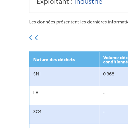
Exploitant :
Industrie
Les données présentent les dernières information
2013
2014
2015
Volume décl
Nature des déchets
conditionné
SNI
0,368
LA
-
SC4
-