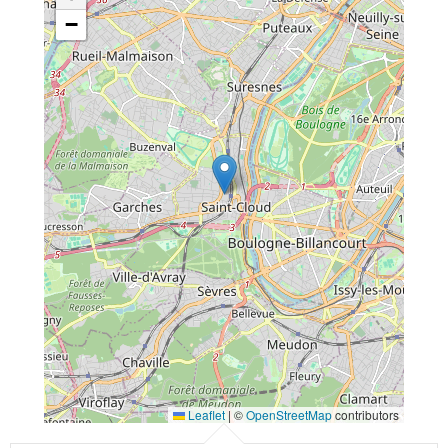
−
Leaflet
|
©
OpenStreetMap
contributors