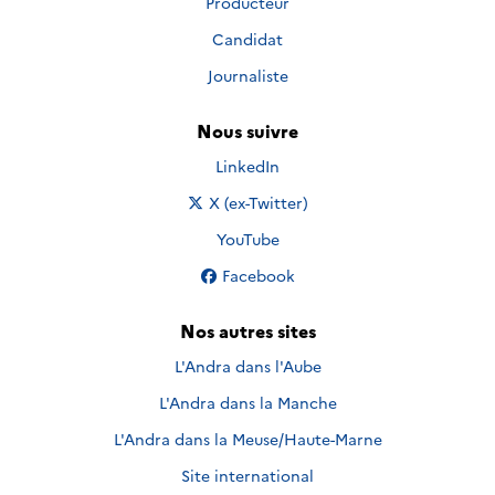
Producteur
Candidat
Journaliste
Nous suivre
Nous suivre sur
LinkedIn
Nous suivre sur
X (ex-Twitter)
Nous suivre sur
YouTube
Nous suivre sur
Facebook
Nos autres sites
L'Andra dans l'Aube
L'Andra dans la Manche
L'Andra dans la Meuse/Haute-Marne
Site international