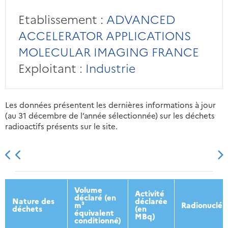
Etablissement :
ADVANCED
ACCELERATOR APPLICATIONS
MOLECULAR IMAGING FRANCE
Exploitant :
Industrie
Les données présentent les dernières informations à jour
(au 31 décembre de l’année sélectionnée) sur les déchets
radioactifs présents sur le site.
2013
2014
2015
2016
Volume
Activité
déclaré (en
Nature des
déclarée
m³
Radionucléi
déchets
(en
équivalent
MBq)
conditionné)