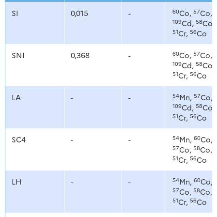
60
57
SI
0,015
-
Co,
Co,
109
58
Cd,
Co,
51
56
Cr,
Co
60
57
SNI
0,368
-
Co,
Co,
109
58
Cd,
Co,
51
56
Cr,
Co
54
57
LA
-
-
Mn,
Co,
109
58
Cd,
Co,
51
56
Cr,
Co
54
60
SC4
-
-
Mn,
Co,
57
58
Co,
Co,
51
56
Cr,
Co
54
60
LH
-
-
Mn,
Co,
57
58
Co,
Co,
51
56
Cr,
Co