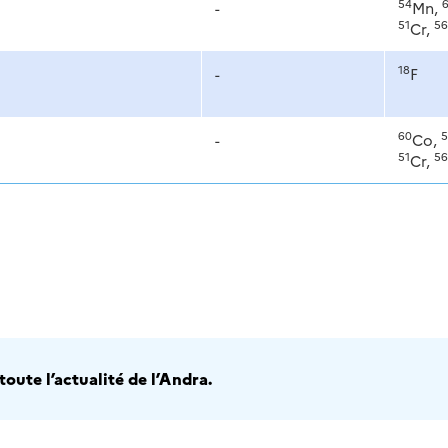
54
-
Mn,
51
56
Cr,
18
-
F
60
5
-
Co,
51
56
Cr,
oute l’actualité de l’Andra.