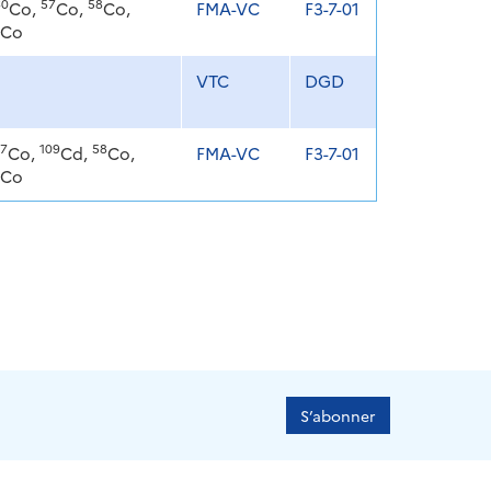
60
57
58
Co,
Co,
Co,
FMA-VC
F3-7-01
Co
VTC
DGD
7
109
58
Co,
Cd,
Co,
FMA-VC
F3-7-01
Co
S’abonner