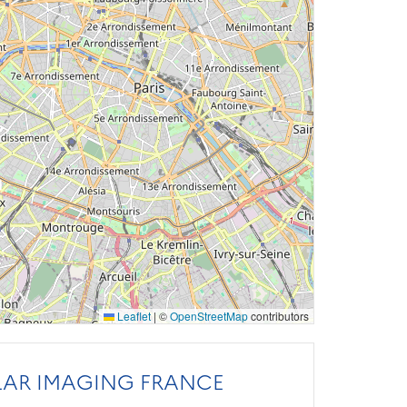
Leaflet
|
©
OpenStreetMap
contributors
AR IMAGING FRANCE