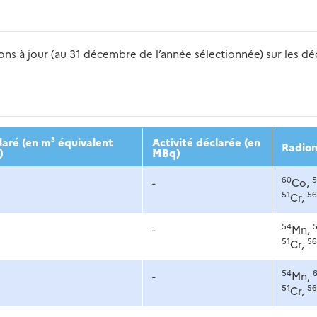
s à jour (au 31 décembre de l’année sélectionnée) sur les déch
2016
2017
2018
2019
20
aré (en m³ équivalent
Activité déclarée (en
Radion
)
MBq)
60
5
-
Co,
51
56
Cr,
54
-
Mn,
51
56
Cr,
54
-
Mn,
51
56
Cr,