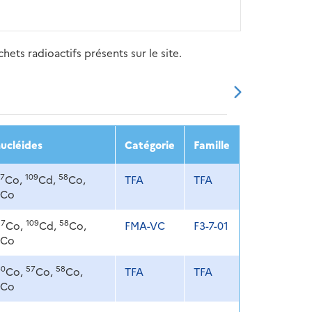
ets radioactifs présents sur le site.
20
2021
2022
2023
2024
ucléides
Catégorie
Famille
7
109
58
Co,
Cd,
Co,
TFA
TFA
Co
57
109
58
Co,
Cd,
Co,
FMA-VC
F3-7-01
Co
60
57
58
Co,
Co,
Co,
TFA
TFA
Co