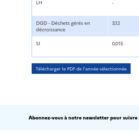
LH
-
DGD - Déchets gérés en
3,12
décroissance
SI
0,015
Télécharger le PDF de l'année sélectionnée
Abonnez-vous à notre newsletter pour suivre t