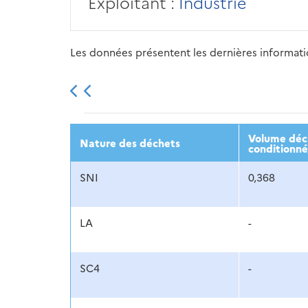
Exploitant :
Industrie
Les données présentent les dernières information
2013
2014
2015
Volume décl
Nature des déchets
conditionné
SNI
0,368
LA
-
SC4
-