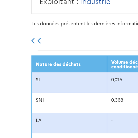
Exploitant :
Industrie
Les données présentent les dernières information
2013
2014
2015
Volume décl
Nature des déchets
conditionné
SI
0,015
SNI
0,368
LA
-