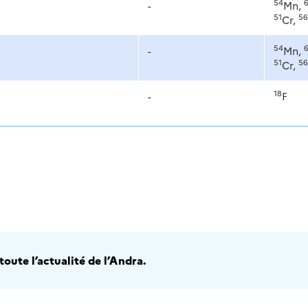
54
-
Mn,
51
56
Cr,
54
-
Mn,
51
56
Cr,
18
-
F
oute l’actualité de l’Andra.