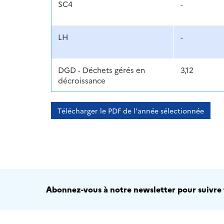
SC4
-
LH
-
DGD - Déchets gérés en
3,12
décroissance
Télécharger le PDF de l'année sélectionnée
Abonnez-vous à notre newsletter pour suivre t