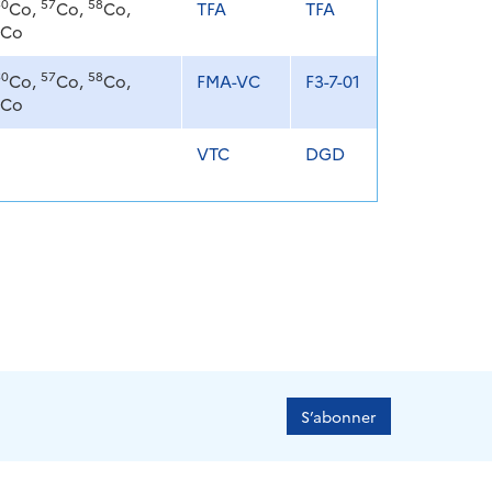
60
57
58
Co,
Co,
Co,
TFA
TFA
Co
60
57
58
Co,
Co,
Co,
FMA-VC
F3-7-01
Co
VTC
DGD
S’abonner