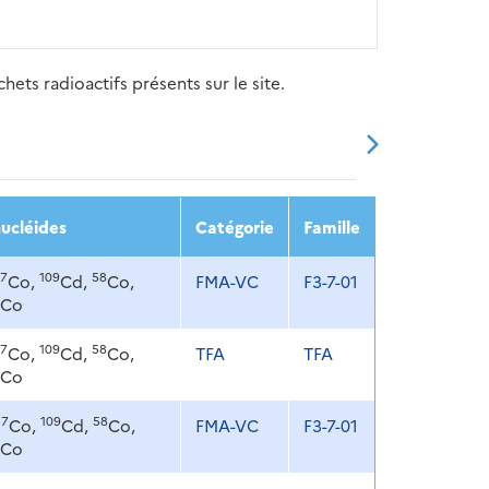
ets radioactifs présents sur le site.
20
2021
2022
2023
2024
ucléides
Catégorie
Famille
7
109
58
Co,
Cd,
Co,
FMA-VC
F3-7-01
Co
7
109
58
Co,
Cd,
Co,
TFA
TFA
Co
57
109
58
Co,
Cd,
Co,
FMA-VC
F3-7-01
Co