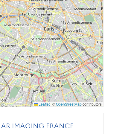
Leaflet
|
©
OpenStreetMap
contributors
AR IMAGING FRANCE