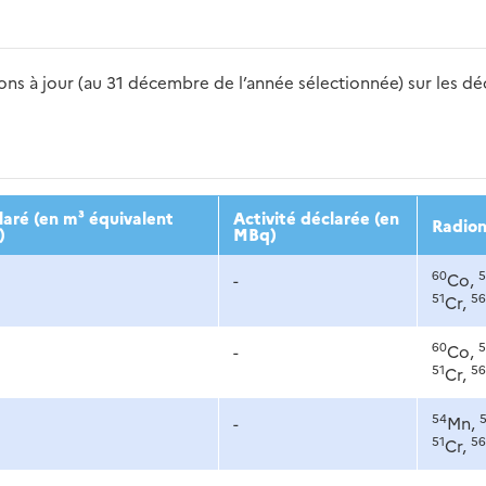
s à jour (au 31 décembre de l’année sélectionnée) sur les déch
2016
2017
2018
2019
20
aré (en m³ équivalent
Activité déclarée (en
Radion
)
MBq)
60
5
-
Co,
51
56
Cr,
60
5
-
Co,
51
56
Cr,
54
-
Mn,
51
56
Cr,