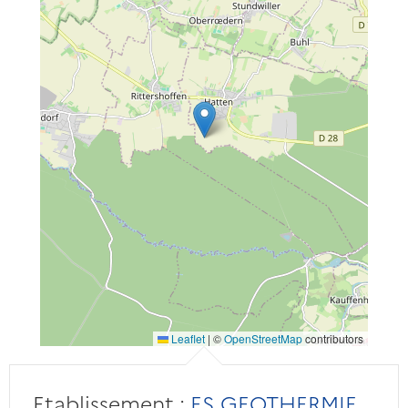
Leaflet
|
©
OpenStreetMap
contributors
Etablissement :
ES GEOTHERMIE