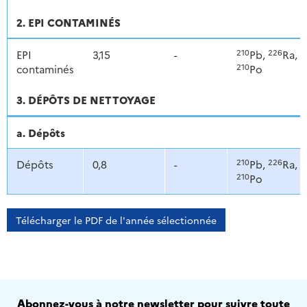
2. EPI CONTAMINÉS
210
226
EPI
3,15
-
Pb,
Ra,
210
contaminés
Po
3. DÉPÔTS DE NETTOYAGE
a. Dépôts
210
226
Dépôts
0,8
-
Pb,
Ra,
210
Po
Télécharger le PDF de l'année sélectionnée
Abonnez-vous à notre newsletter pour suivre toute