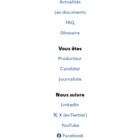
Actualités
Les documents
FAQ
Glossaire
Vous êtes
Producteur
Candidat
Journaliste
Nous suivre
Nous suivre sur
LinkedIn
Nous suivre sur
X (ex-Twitter)
Nous suivre sur
YouTube
Nous suivre sur
Facebook