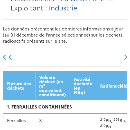
Exploitant :
Industrie
Les données présentent les dernières informations à jour
(au 31 décembre de l’année sélectionnée) sur les déchets
radioactifs présents sur le site.
2013
2014
2015
2016
Volume
Activité
déclaré (en
Nature des
déclarée
m³
Radionucléid
déchets
(en
équivalent
MBq)
conditionné)
1. FERRAILLES CONTAMINÉES
210
226
Ferrailles
3
-
Pb,
Ra,
210
Po