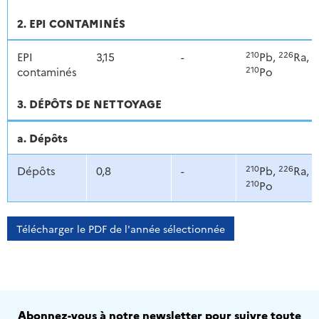
2. EPI CONTAMINÉS
210
226
EPI
3,15
-
Pb,
Ra,
210
contaminés
Po
3. DÉPÔTS DE NETTOYAGE
a. Dépôts
210
226
Dépôts
0,8
-
Pb,
Ra,
210
Po
Télécharger le PDF de l'année sélectionnée
Abonnez-vous à notre newsletter pour suivre toute