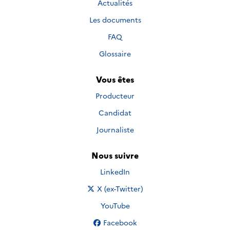
Actualités
Les documents
FAQ
Glossaire
Vous êtes
Producteur
Candidat
Journaliste
Nous suivre
Nous suivre sur
LinkedIn
Nous suivre sur
X (ex-Twitter)
Nous suivre sur
YouTube
Nous suivre sur
Facebook