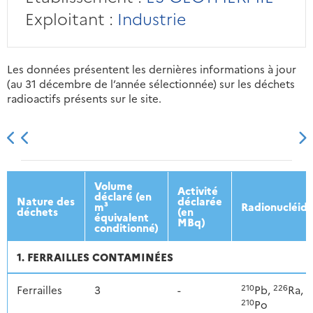
Exploitant :
Industrie
Les données présentent les dernières informations à jour
(au 31 décembre de l’année sélectionnée) sur les déchets
radioactifs présents sur le site.
2013
2014
2015
2016
Volume
Activité
déclaré (en
Nature des
déclarée
m³
Radionucléid
déchets
(en
équivalent
MBq)
conditionné)
1. FERRAILLES CONTAMINÉES
210
226
Ferrailles
3
-
Pb,
Ra,
210
Po