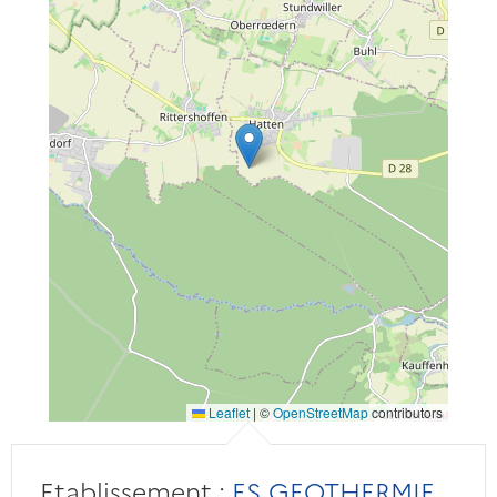
Leaflet
|
©
OpenStreetMap
contributors
Etablissement :
ES GEOTHERMIE