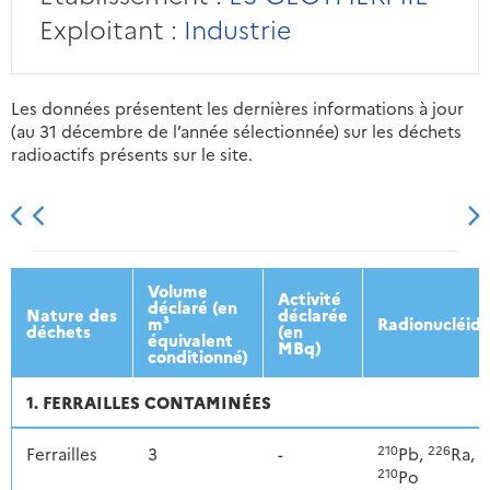
Exploitant :
Industrie
Les données présentent les dernières informations à jour
(au 31 décembre de l’année sélectionnée) sur les déchets
radioactifs présents sur le site.
2013
2014
2015
2016
Volume
Activité
déclaré (en
Nature des
déclarée
m³
Radionucléid
déchets
(en
équivalent
MBq)
conditionné)
1. FERRAILLES CONTAMINÉES
210
226
Ferrailles
3
-
Pb,
Ra,
210
Po