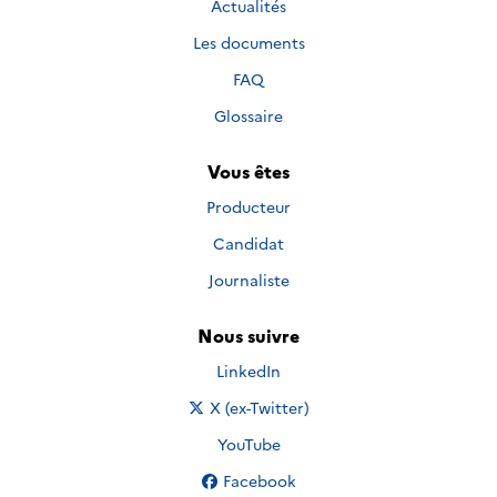
Actualités
Les documents
FAQ
Glossaire
Vous êtes
Producteur
Candidat
Journaliste
Nous suivre
Nous suivre sur
LinkedIn
Nous suivre sur
X (ex-Twitter)
Nous suivre sur
YouTube
Nous suivre sur
Facebook