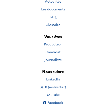
Actualités
Les documents
FAQ
Glossaire
Vous êtes
Producteur
Candidat
Journaliste
Nous suivre
Nous suivre sur
LinkedIn
Nous suivre sur
X (ex-Twitter)
Nous suivre sur
YouTube
Nous suivre sur
Facebook