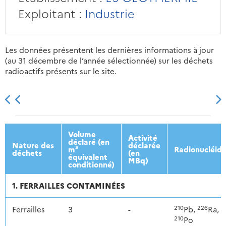
Exploitant :
Industrie
Les données présentent les dernières informations à jour
(au 31 décembre de l’année sélectionnée) sur les déchets
radioactifs présents sur le site.
2013
2014
2015
2016
Volume
Activité
déclaré (en
Nature des
déclarée
m³
Radionucléid
déchets
(en
équivalent
MBq)
conditionné)
1. FERRAILLES CONTAMINÉES
210
226
Ferrailles
3
-
Pb,
Ra,
210
Po