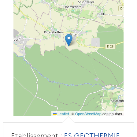
Leaflet
|
©
OpenStreetMap
contributors
Etablissement :
ES GEOTHERMIE