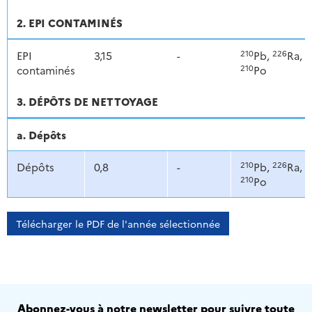
2. EPI CONTAMINÉS
210
226
EPI
3,15
-
Pb,
Ra,
210
contaminés
Po
3. DÉPÔTS DE NETTOYAGE
a. Dépôts
210
226
Dépôts
0,8
-
Pb,
Ra,
210
Po
Télécharger le PDF de l'année sélectionnée
Abonnez-vous à notre newsletter pour suivre toute