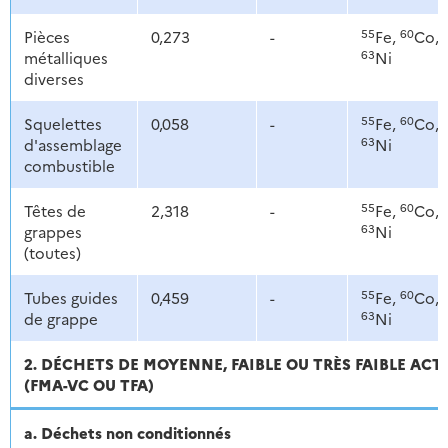
55
60
Pièces
0,273
-
Fe,
Co,
63
métalliques
Ni
diverses
55
60
Squelettes
0,058
-
Fe,
Co,
63
d'assemblage
Ni
combustible
55
60
Têtes de
2,318
-
Fe,
Co,
63
grappes
Ni
(toutes)
55
60
Tubes guides
0,459
-
Fe,
Co,
63
de grappe
Ni
2. DÉCHETS DE MOYENNE, FAIBLE OU TRÈS FAIBLE ACT
(FMA-VC OU TFA)
a. Déchets non conditionnés