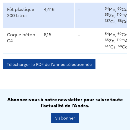
54
60
Fût plastique
4,416
-
Mn,
Co,
65
110m
200 Litres
Zn,
Ag
137
58
Cs,
Co
54
60
Coque béton
6,15
-
Mn,
Co,
65
110m
C4
Zn,
Ag
137
58
Cs,
Co
Télécharger le PDF de l'année sélectionnée
Abonnez-vous à notre newsletter pour suivre toute
l’actualité de l’Andra.
S’abonner