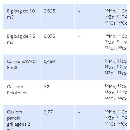
54
60
Big bag de 1,0
2,625
-
Mn,
Co,
65
110m
m3
Zn,
Ag
137
58
Cs,
Co
54
60
Big bag de 1,5
6,875
-
Mn,
Co,
65
110m
m3
Zn,
Ag
137
58
Cs,
Co
54
60
Caisse SAVEC
0,469
-
Mn,
Co,
65
110m
8 m3
Zn,
Ag
137
58
Cs,
Co
54
60
Caisson
7,2
-
Mn,
Co,
65
110m
l'Hotelier
Zn,
Ag
137
58
Cs,
Co
54
60
Casiers
2,77
-
Mn,
Co,
65
110m
parois
Zn,
Ag
137
58
grillagées 2
Cs,
Co
m3