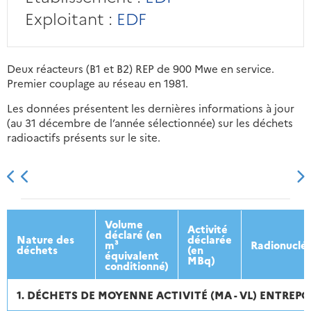
Exploitant :
EDF
Deux réacteurs (B1 et B2) REP de 900 Mwe en service.
Premier couplage au réseau en 1981.
Les données présentent les dernières informations à jour
(au 31 décembre de l’année sélectionnée) sur les déchets
radioactifs présents sur le site.
2013
2014
2015
2016
Volume
Activité
déclaré (en
Nature des
déclarée
m³
Radionuclé
déchets
(en
équivalent
MBq)
conditionné)
1. DÉCHETS DE MOYENNE ACTIVITÉ (MA - VL) ENTREPO