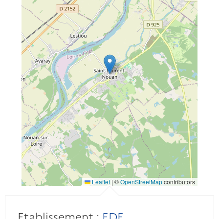
Leaflet
|
©
OpenStreetMap
contributors
Etablissement :
EDF