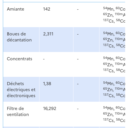
54
60
Amiante
142
-
Mn,
Co,
65
110m
Zn,
Ag
137
58
Cs,
Co
54
60
Boues de
2,311
-
Mn,
Co,
65
110m
décantation
Zn,
Ag
137
58
Cs,
Co
54
60
Concentrats
-
-
Mn,
Co,
65
110m
Zn,
Ag
137
58
Cs,
Co
54
60
Déchets
1,38
-
Mn,
Co,
65
110m
électriques et
Zn,
Ag
137
58
électroniques
Cs,
Co
54
60
Filtre de
16,292
-
Mn,
Co,
65
110m
ventilation
Zn,
Ag
137
58
Cs,
Co