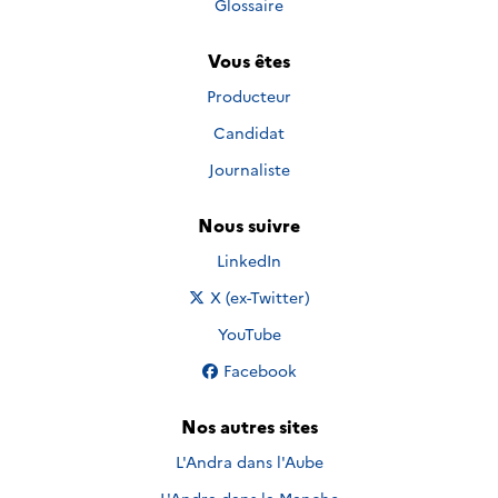
Glossaire
Vous êtes
Producteur
Candidat
Journaliste
Nous suivre
Nous suivre sur
LinkedIn
Nous suivre sur
X (ex-Twitter)
Nous suivre sur
YouTube
Nous suivre sur
Facebook
Nos autres sites
L'Andra dans l'Aube