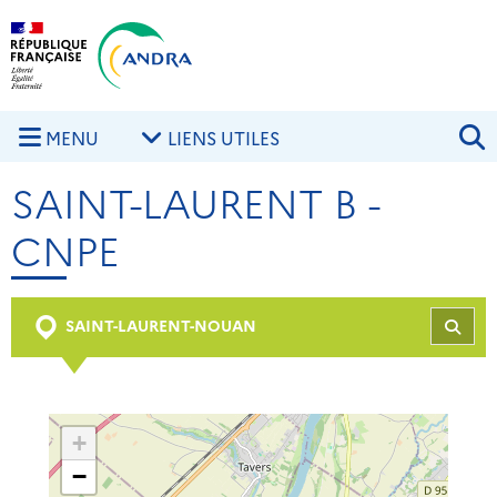
Aller au contenu principal
Skip to navigation
R
MENU
LIENS UTILES
SAINT-LAURENT B -
CNPE
SAINT-LAURENT-NOUAN
REC
+
−