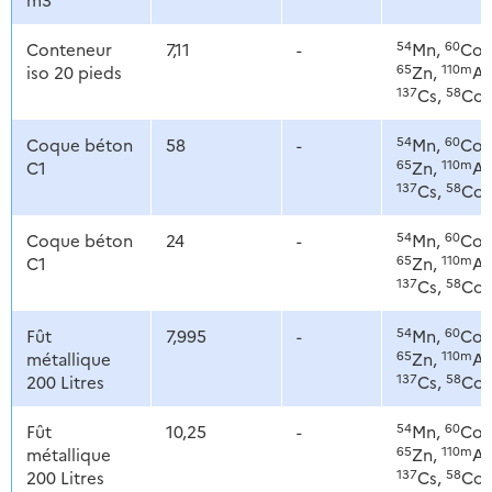
54
60
Conteneur
7,11
-
Mn,
Co,
65
110m
iso 20 pieds
Zn,
Ag
137
58
Cs,
Co
54
60
Coque béton
58
-
Mn,
Co,
65
110m
C1
Zn,
Ag
137
58
Cs,
Co
54
60
Coque béton
24
-
Mn,
Co,
65
110m
C1
Zn,
Ag
137
58
Cs,
Co
54
60
Fût
7,995
-
Mn,
Co,
65
110m
métallique
Zn,
Ag
137
58
200 Litres
Cs,
Co
54
60
Fût
10,25
-
Mn,
Co,
65
110m
métallique
Zn,
Ag
137
58
200 Litres
Cs,
Co