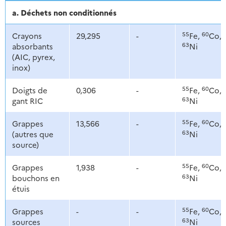
a. Déchets non conditionnés
55
60
Crayons
29,295
-
Fe,
Co,
63
absorbants
Ni
(AIC, pyrex,
inox)
55
60
Doigts de
0,306
-
Fe,
Co,
63
gant RIC
Ni
55
60
Grappes
13,566
-
Fe,
Co,
63
(autres que
Ni
source)
55
60
Grappes
1,938
-
Fe,
Co,
63
bouchons en
Ni
étuis
55
60
Grappes
-
-
Fe,
Co,
63
sources
Ni