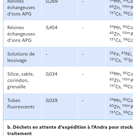
Résines
0,269
-
Mn,
Co,
65
110m
échangeuses
Zn,
Ag
137
58
d'ions APG
Cs,
Co
54
60
Résines
5,454
-
Mn,
Co,
65
110m
échangeuses
Zn,
Ag
137
58
d'ions APG
Cs,
Co
55
63
9
Solutions de
-
-
Fe,
Ni,
137
151
lessivage
Cs,
Sm
54
60
Silice, sable,
0,034
-
Mn,
Co,
65
110m
corindon,
Zn,
Ag
137
58
grenaille
Cs,
Co
54
60
Tubes
0,029
-
Mn,
Co,
65
110m
fluorescents
Zn,
Ag
137
58
Cs,
Co
b. Déchets en attente d'expédition à l'Andra pour stoc
traitement