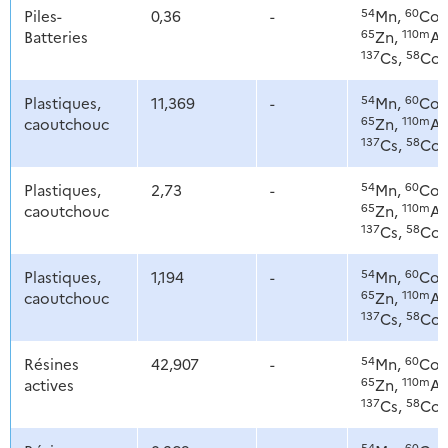
54
60
Piles-
0,36
-
Mn,
Co,
65
110m
Batteries
Zn,
Ag
137
58
Cs,
Co
54
60
Plastiques,
11,369
-
Mn,
Co,
65
110m
caoutchouc
Zn,
Ag
137
58
Cs,
Co
54
60
Plastiques,
2,73
-
Mn,
Co,
65
110m
caoutchouc
Zn,
Ag
137
58
Cs,
Co
54
60
Plastiques,
1,194
-
Mn,
Co,
65
110m
caoutchouc
Zn,
Ag
137
58
Cs,
Co
54
60
Résines
42,907
-
Mn,
Co,
65
110m
actives
Zn,
Ag
137
58
Cs,
Co
54
60