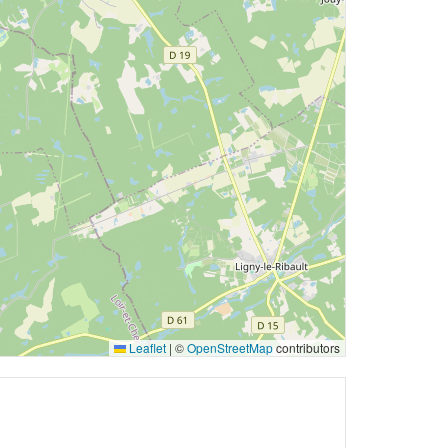
Leaflet
|
©
OpenStreetMap
contributors