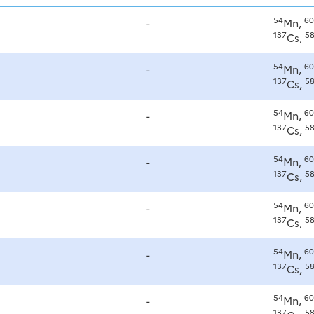
54
60
-
Mn,
137
5
Cs,
54
60
-
Mn,
137
5
Cs,
54
60
-
Mn,
137
5
Cs,
54
60
-
Mn,
137
5
Cs,
54
60
-
Mn,
137
5
Cs,
54
60
-
Mn,
137
5
Cs,
54
60
-
Mn,
137
5