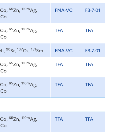
65
110m
Co,
Zn,
Ag,
FMA-VC
F3-7-01
8
Co
65
110m
Co,
Zn,
Ag,
TFA
TFA
8
Co
90
137
151
Ni,
Sr,
Cs,
Sm
FMA-VC
F3-7-01
65
110m
Co,
Zn,
Ag,
TFA
TFA
8
Co
65
110m
Co,
Zn,
Ag,
TFA
TFA
8
Co
65
110m
Co,
Zn,
Ag,
TFA
TFA
8
Co