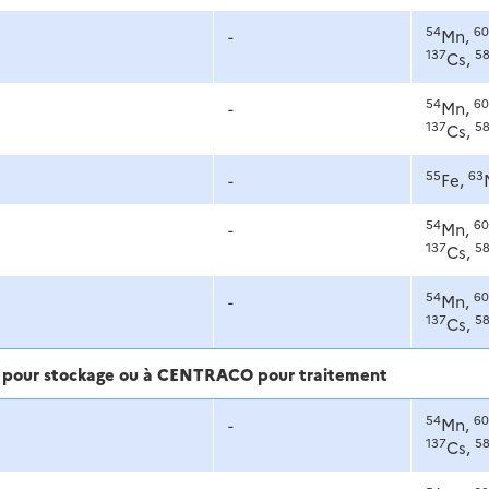
54
60
-
Mn,
137
5
Cs,
54
60
-
Mn,
137
5
Cs,
55
63
-
Fe,
54
60
-
Mn,
137
5
Cs,
54
60
-
Mn,
137
5
Cs,
ra pour stockage ou à CENTRACO pour traitement
54
60
-
Mn,
137
5
Cs,