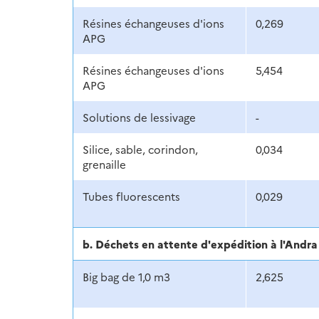
Résines échangeuses d'ions
0,269
APG
Résines échangeuses d'ions
5,454
APG
Solutions de lessivage
-
Silice, sable, corindon,
0,034
grenaille
Tubes fluorescents
0,029
b. Déchets en attente d'expédition à l'And
Big bag de 1,0 m3
2,625