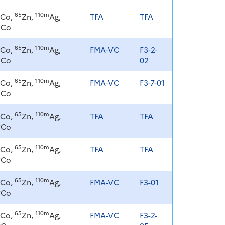
65
110m
Co,
Zn,
Ag,
TFA
TFA
8
Co
65
110m
Co,
Zn,
Ag,
FMA-VC
F3-2-
8
Co
02
65
110m
Co,
Zn,
Ag,
FMA-VC
F3-7-01
8
Co
65
110m
Co,
Zn,
Ag,
TFA
TFA
8
Co
65
110m
Co,
Zn,
Ag,
TFA
TFA
8
Co
65
110m
Co,
Zn,
Ag,
FMA-VC
F3-01
8
Co
65
110m
Co,
Zn,
Ag,
FMA-VC
F3-2-
8