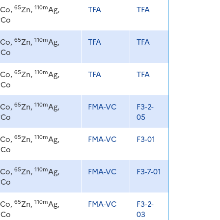
65
110m
Co,
Zn,
Ag,
TFA
TFA
8
Co
65
110m
Co,
Zn,
Ag,
TFA
TFA
8
Co
65
110m
Co,
Zn,
Ag,
TFA
TFA
8
Co
65
110m
Co,
Zn,
Ag,
FMA-VC
F3-2-
8
Co
05
65
110m
Co,
Zn,
Ag,
FMA-VC
F3-01
8
Co
65
110m
Co,
Zn,
Ag,
FMA-VC
F3-7-01
8
Co
65
110m
Co,
Zn,
Ag,
FMA-VC
F3-2-
8
Co
03