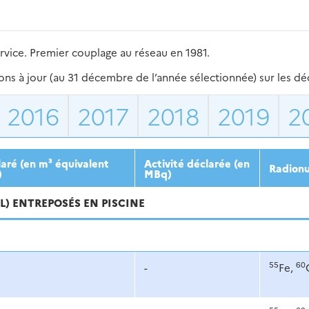
rvice. Premier couplage au réseau en 1981.
s à jour (au 31 décembre de l’année sélectionnée) sur les déch
2016
2017
2018
2019
2
aré (en m³ équivalent
Activité déclarée (en
Radionu
)
MBq)
VL) ENTREPOSÉS EN PISCINE
55
60
-
Fe,