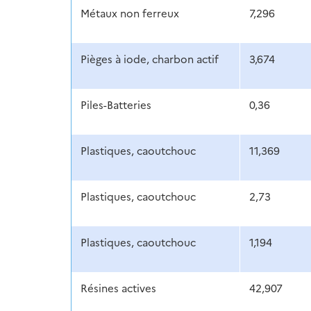
Métaux non ferreux
7,296
Pièges à iode, charbon actif
3,674
Piles-Batteries
0,36
Plastiques, caoutchouc
11,369
Plastiques, caoutchouc
2,73
Plastiques, caoutchouc
1,194
Résines actives
42,907