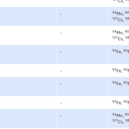
Cs,
54
60
-
Mn,
137
5
Cs,
54
60
-
Mn,
137
5
Cs,
55
63
-
Fe,
55
63
-
Fe,
55
63
-
Fe,
55
63
-
Fe,
54
60
-
Mn,
137
5
Cs,