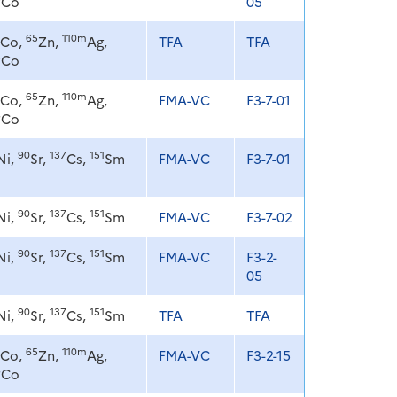
Co
05
65
110m
Co,
Zn,
Ag,
TFA
TFA
8
Co
65
110m
Co,
Zn,
Ag,
FMA-VC
F3-7-01
8
Co
90
137
151
Ni,
Sr,
Cs,
Sm
FMA-VC
F3-7-01
90
137
151
Ni,
Sr,
Cs,
Sm
FMA-VC
F3-7-02
90
137
151
Ni,
Sr,
Cs,
Sm
FMA-VC
F3-2-
05
90
137
151
Ni,
Sr,
Cs,
Sm
TFA
TFA
65
110m
Co,
Zn,
Ag,
FMA-VC
F3-2-15
8
Co