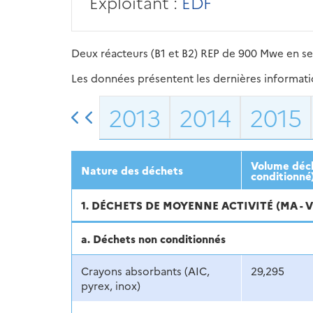
Exploitant :
EDF
Deux réacteurs (B1 et B2) REP de 900 Mwe en se
Les données présentent les dernières information
2013
2014
2015
Volume décl
Nature des déchets
conditionné
1. DÉCHETS DE MOYENNE ACTIVITÉ (MA - 
a. Déchets non conditionnés
Crayons absorbants (AIC,
29,295
pyrex, inox)