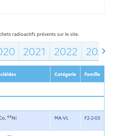
ets radioactifs présents sur le site.
020
2021
2022
2023
202
cléides
Catégorie
Famille
63
Co,
Ni
MA-VL
F2-2-03