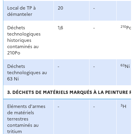
Local de TP à
20
-
démanteler
210
Déchets
1,6
-
Po
technologiques
historiques
contaminés au
210Po
63
Déchets
-
-
Ni
technologiques au
63 Ni
3. DÉCHETS DE MATÉRIELS MARQUÉS À LA PEINTURE
3
Eléments d'armes
-
-
H
de matériels
terrestres
contaminés au
tritium