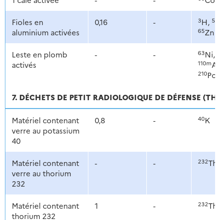
3
54
Fioles en
0,16
-
H,
65
aluminium activées
Zn
63
Leste en plomb
-
-
Ni,
110m
activés
A
210
Po
7. DÉCHETS DE PETIT RADIOLOGIQUE DE DÉFENSE (T
40
Matériel contenant
0,8
-
K
verre au potassium
40
232
Matériel contenant
-
-
Th
verre au thorium
232
232
Matériel contenant
1
-
Th
thorium 232