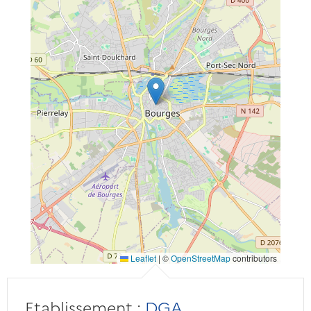
Leaflet
|
©
OpenStreetMap
contributors
Etablissement :
DGA