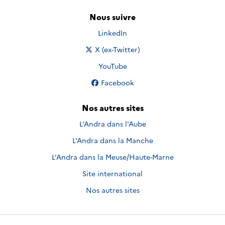
Nous suivre
Nous suivre sur
LinkedIn
Nous suivre sur
X (ex-Twitter)
Nous suivre sur
YouTube
Nous suivre sur
Facebook
Nos autres sites
L'Andra dans l'Aube
L'Andra dans la Manche
L'Andra dans la Meuse/Haute-Marne
Site international
Nos autres sites