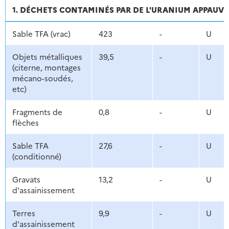
1. DÉCHETS CONTAMINÉS PAR DE L'URANIUM APPAUVR
Sable TFA (vrac)
423
-
U
Objets métalliques
39,5
-
U
(citerne, montages
mécano-soudés,
etc)
Fragments de
0,8
-
U
flèches
Sable TFA
27,6
-
U
(conditionné)
Gravats
13,2
-
U
d'assainissement
Terres
9,9
-
U
d'assainissement