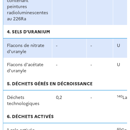
contenant
peintures
radioluminescentes
au 226Ra
4. SELS D'URANIUM
Flacons de nitrate
-
-
U
d'uranyle
Flacons d'acétate
-
-
U
d'uranyle
5. DÉCHETS GÉRÉS EN DÉCROISSANCE
140
Déchets
0,2
-
La
technologiques
6. DÉCHETS ACTIVÉS
60
1 cale activée
-
-
Co,