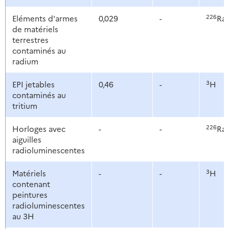
226
Eléments d'armes
0,029
-
Ra
de matériels
terrestres
contaminés au
radium
3
EPI jetables
0,46
-
H
contaminés au
tritium
226
Horloges avec
-
-
Ra
aiguilles
radioluminescentes
3
Matériels
-
-
H
contenant
peintures
radioluminescentes
au 3H