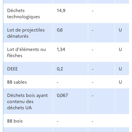
Déchets
14,9
-
technologiques
Lot de projectiles
0,6
-
U
dénaturés
Lot d'éléments ou
1,34
-
U
flèches
DEEE
0,2
-
U
BB sables
-
-
U
Déchets bois ayant
0,067
-
contenu des
déchets UA
BB bois
-
-