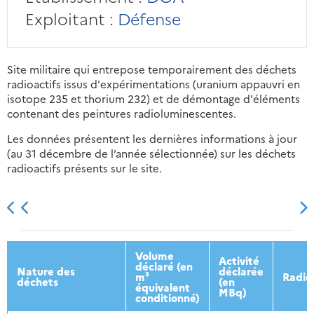
Exploitant :
Défense
Site militaire qui entrepose temporairement des déchets
radioactifs issus d'expérimentations (uranium appauvri en
isotope 235 et thorium 232) et de démontage d'éléments
contenant des peintures radioluminescentes.
Les données présentent les dernières informations à jour
(au 31 décembre de l’année sélectionnée) sur les déchets
radioactifs présents sur le site.
2013
2014
2015
2016
Volume
Activité
déclaré (en
Nature des
déclarée
m³
Radio
déchets
(en
équivalent
MBq)
conditionné)