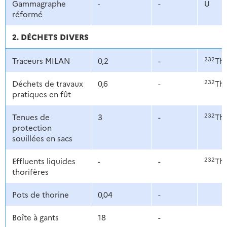
Gammagraphe
-
-
U
réformé
2. DÉCHETS DIVERS
232
Traceurs MILAN
0,2
-
Th
232
Déchets de travaux
0,6
-
Th
pratiques en fût
232
Tenues de
3
-
Th
protection
souillées en sacs
232
Effluents liquides
-
-
Th
thorifères
Pots de thorine
0,04
-
Boîte à gants
18
-