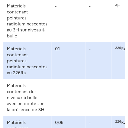
3
Matériels
-
-
H
contenant
peintures
radioluminescentes
au 3H sur niveau à
bulle
226
Matériels
0,1
-
Ra
contenant
peintures
radioluminescentes
au 226Ra
Matériels
-
-
contenant des
niveaux à bulle
avec un doute sur
la présence de 3H
226
Matériels
0,06
-
Ra