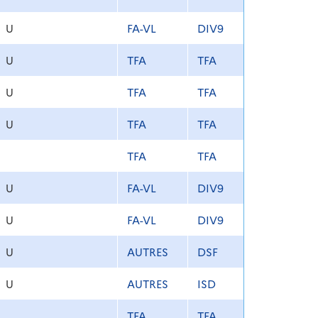
U
FA-VL
DIV9
U
TFA
TFA
U
TFA
TFA
U
TFA
TFA
TFA
TFA
U
FA-VL
DIV9
U
FA-VL
DIV9
U
AUTRES
DSF
U
AUTRES
ISD
TFA
TFA