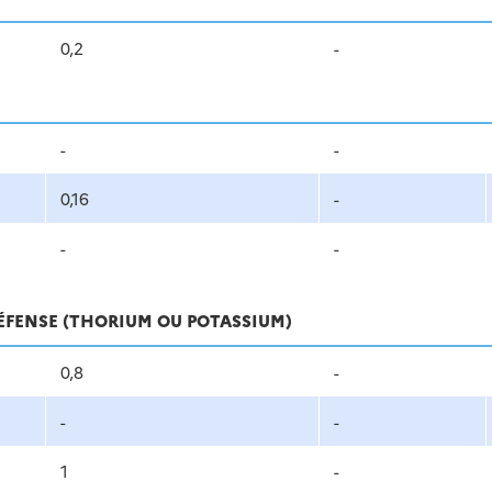
0,2
-
-
-
0,16
-
-
-
DÉFENSE (THORIUM OU POTASSIUM)
0,8
-
-
-
1
-