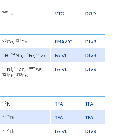
140
La
VTC
DGD
60
137
Co,
Cs
FMA-VC
DIV3
3
54
55
65
H,
Mn,
Fe,
Zn
FA-VL
DIV9
63
65
110m
Ni,
Zn,
Ag,
FA-VL
DIV9
124
210
Sb,
Po
40
K
TFA
TFA
232
Th
TFA
TFA
232
Th
FA-VL
DIV9