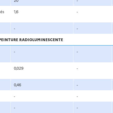
20
-
nés
1,6
-
-
-
A PEINTURE RADIOLUMINESCENTE
-
-
0,029
-
0,46
-
-
-
-
-