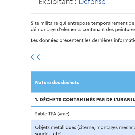
Exploitant :
Défense
Site militaire qui entrepose temporairement de
démontage d'éléments contenant des peintures
Les données présentent les dernières information
2013
2014
2015
Nature des déchets
1. DÉCHETS CONTAMINÉS PAR DE L'URANI
Sable TFA (vrac)
Objets métalliques (citerne, montages mécan
soudés, etc)