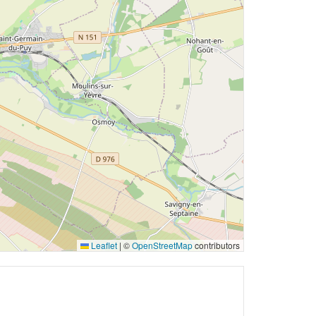
Leaflet
|
©
OpenStreetMap
contributors