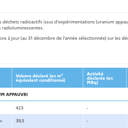
s déchets radioactifs issus d'expérimentations (uranium appau
 radioluminescentes.
s à jour (au 31 décembre de l’année sélectionnée) sur les déch
2016
2017
2018
2019
20
Activité
Volume déclaré (en m³
déclarée (en
équivalent conditionné)
MBq)
UM APPAUVRI
423
-
o-
39,5
-