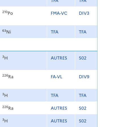
TFA
TFA
210
Po
FMA-VC
DIV3
63
Ni
TFA
TFA
3
H
AUTRES
S02
226
Ra
FA-VL
DIV9
3
H
TFA
TFA
226
Ra
AUTRES
S02
3
H
AUTRES
S02