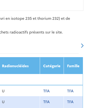
vri en isotope 235 et thorium 232) et de
ets radioactifs présents sur le site.
20
2021
2022
2023
2024
Radionucléides
Catégorie
Famille
U
TFA
TFA
U
TFA
TFA