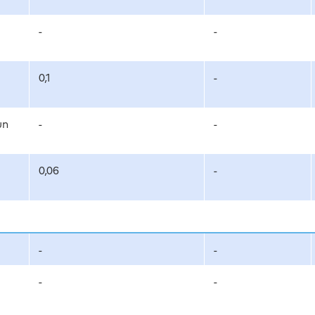
-
-
0,1
-
un
-
-
0,06
-
-
-
-
-