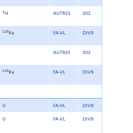
3
H
AUTRES
S02
226
Ra
FA-VL
DIV9
AUTRES
S02
226
Ra
FA-VL
DIV9
U
FA-VL
DIV9
U
FA-VL
DIV9