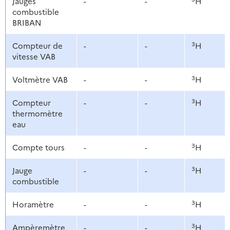
Jauges
-
-
H
combustible
BRIBAN
3
Compteur de
-
-
H
vitesse VAB
3
Voltmètre VAB
-
-
H
3
Compteur
-
-
H
thermomètre
eau
3
Compte tours
-
-
H
3
Jauge
-
-
H
combustible
3
Horamètre
-
-
H
3
Ampèremètre
-
-
H