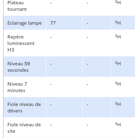
3
Plateau
-
-
H
tournant
3
Eclairage lampe
77
-
H
3
Repère
-
-
H
luminescent
H3
3
Niveau 59
-
-
H
secondes
3
Niveau 7
-
-
H
minutes
3
Fiole niveau de
-
-
H
dévers
3
Fiole niveau de
-
-
H
site