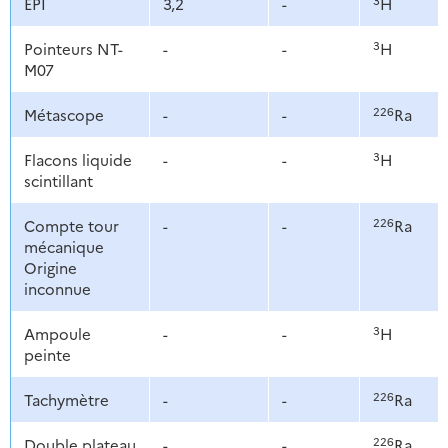
EPI
3,2
-
H
3
Pointeurs NT-
-
-
H
M07
226
Métascope
-
-
Ra
3
Flacons liquide
-
-
H
scintillant
226
Compte tour
-
-
Ra
mécanique
Origine
inconnue
3
Ampoule
-
-
H
peinte
226
Tachymètre
-
-
Ra
226
Double plateau
-
-
Ra