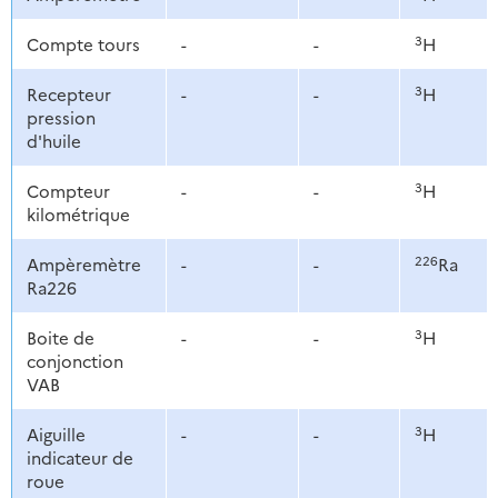
3
Compte tours
-
-
H
3
Recepteur
-
-
H
pression
d'huile
3
Compteur
-
-
H
kilométrique
226
Ampèremètre
-
-
Ra
Ra226
3
Boite de
-
-
H
conjonction
VAB
3
Aiguille
-
-
H
indicateur de
roue