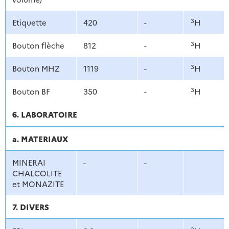
3
Etiquette
420
-
H
3
Bouton flèche
812
-
H
3
Bouton MHZ
1119
-
H
3
Bouton BF
350
-
H
6. LABORATOIRE
a. MATERIAUX
MINERAI
-
-
CHALCOLITE
et MONAZITE
7. DIVERS
3