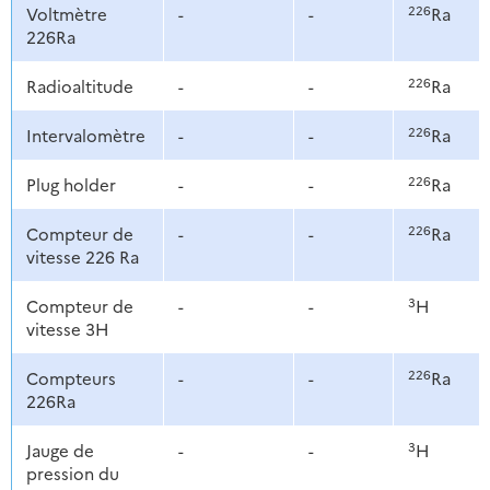
226
Voltmètre
-
-
Ra
226Ra
226
Radioaltitude
-
-
Ra
226
Intervalomètre
-
-
Ra
226
Plug holder
-
-
Ra
226
Compteur de
-
-
Ra
vitesse 226 Ra
3
Compteur de
-
-
H
vitesse 3H
226
Compteurs
-
-
Ra
226Ra
3
Jauge de
-
-
H
pression du