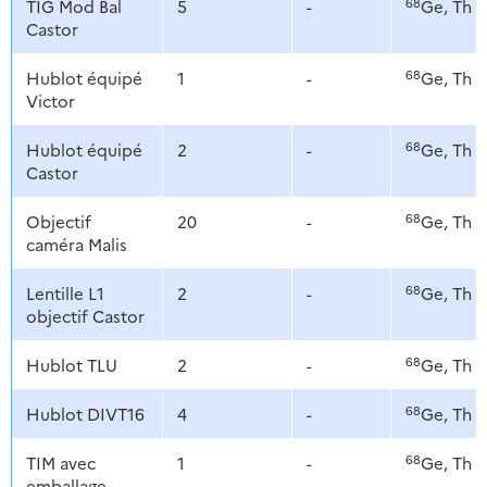
68
TIG Mod Bal
5
-
Ge, Th
Castor
68
Hublot équipé
1
-
Ge, Th
Victor
68
Hublot équipé
2
-
Ge, Th
Castor
68
Objectif
20
-
Ge, Th
caméra Malis
68
Lentille L1
2
-
Ge, Th
objectif Castor
68
Hublot TLU
2
-
Ge, Th
68
Hublot DIVT16
4
-
Ge, Th
68
TIM avec
1
-
Ge, Th
emballage