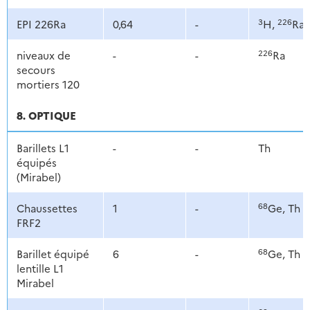
3
226
EPI 226Ra
0,64
-
H,
Ra
226
niveaux de
-
-
Ra
secours
mortiers 120
8. OPTIQUE
Barillets L1
-
-
Th
équipés
(Mirabel)
68
Chaussettes
1
-
Ge, Th
FRF2
68
Barillet équipé
6
-
Ge, Th
lentille L1
Mirabel