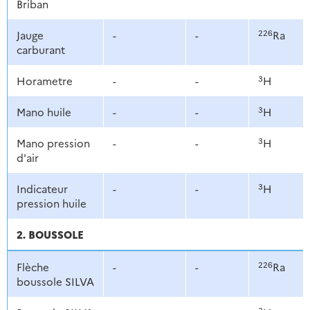
Briban
226
Jauge
-
-
Ra
carburant
3
Horametre
-
-
H
3
Mano huile
-
-
H
3
Mano pression
-
-
H
d'air
3
Indicateur
-
-
H
pression huile
2. BOUSSOLE
226
Flèche
-
-
Ra
boussole SILVA
3