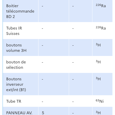
226
Boitier
-
-
Ra
télécommande
BD 2
226
Tubes IR
-
-
Ra
Suisses
3
boutons
-
-
H
volume 3H
3
bouton de
-
-
H
sélection
3
Boutons
-
-
H
inverseur
ext/int (B1)
63
Tube TR
-
-
Ni
3
PANNEAU AV.
5
-
H