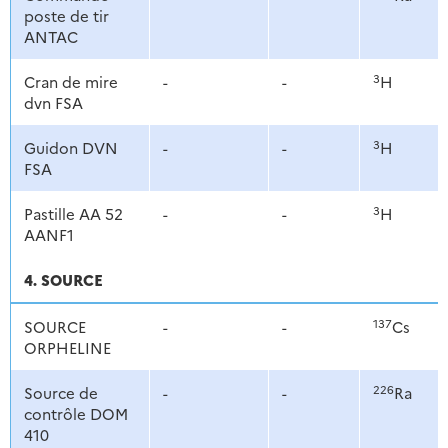
poste de tir
ANTAC
3
Cran de mire
-
-
H
dvn FSA
3
Guidon DVN
-
-
H
FSA
3
Pastille AA 52
-
-
H
AANF1
4. SOURCE
137
SOURCE
-
-
Cs
ORPHELINE
226
Source de
-
-
Ra
contrôle DOM
410