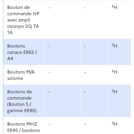
3
Bouton de
-
-
H
commande HP
avec ampli
incorpo SQ TA
1A
3
Boutons
-
-
H
canaux ER62 /
A4
3
Boutons M/A
-
-
H
volume
3
Boutons de
-
-
H
commande
(Bouton 5 /
gamme ER95)
3
Boutons MHZ
-
-
H
ER95 / boutons