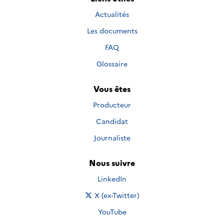
Actualités
Les documents
FAQ
Glossaire
Vous êtes
Producteur
Candidat
Journaliste
Nous suivre
Nous suivre sur
LinkedIn
Nous suivre sur
X (ex-Twitter)
Nous suivre sur
YouTube