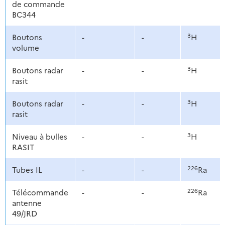
de commande
BC344
3
Boutons
-
-
H
volume
3
Boutons radar
-
-
H
rasit
3
Boutons radar
-
-
H
rasit
3
Niveau à bulles
-
-
H
RASIT
226
Tubes IL
-
-
Ra
226
Télécommande
-
-
Ra
antenne
49/JRD