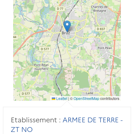
Leaflet
|
©
OpenStreetMap
contributors
Etablissement :
ARMEE DE TERRE -
ZT NO