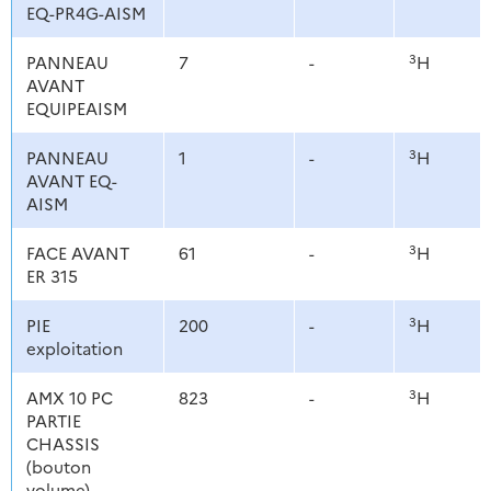
EQ-PR4G-AISM
3
PANNEAU
7
-
H
AVANT
EQUIPEAISM
3
PANNEAU
1
-
H
AVANT EQ-
AISM
3
FACE AVANT
61
-
H
ER 315
3
PIE
200
-
H
exploitation
3
AMX 10 PC
823
-
H
PARTIE
CHASSIS
(bouton
volume)