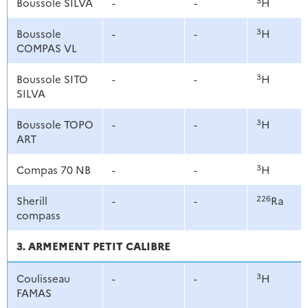
Boussole SILVA
-
-
H
3
Boussole
-
-
H
COMPAS VL
3
Boussole SITO
-
-
H
SILVA
3
Boussole TOPO
-
-
H
ART
3
Compas 70 NB
-
-
H
226
Sherill
-
-
Ra
compass
3. ARMEMENT PETIT CALIBRE
3
Coulisseau
-
-
H
FAMAS