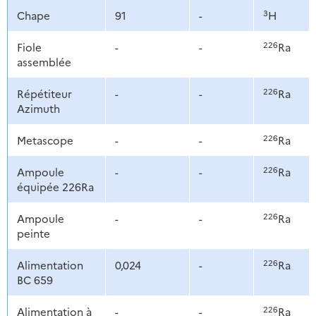
3
Chape
91
-
H
226
Fiole
-
-
Ra
assemblée
226
Répétiteur
-
-
Ra
Azimuth
226
Metascope
-
-
Ra
226
Ampoule
-
-
Ra
équipée 226Ra
226
Ampoule
-
-
Ra
peinte
226
Alimentation
0,024
-
Ra
BC 659
226
Alimentation à
-
-
Ra