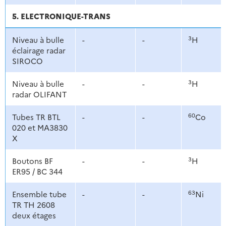
5. ELECTRONIQUE-TRANS
3
Niveau à bulle
-
-
H
éclairage radar
SIROCO
3
Niveau à bulle
-
-
H
radar OLIFANT
60
Tubes TR BTL
-
-
Co
020 et MA3830
X
3
Boutons BF
-
-
H
ER95 / BC 344
63
Ensemble tube
-
-
Ni
TR TH 2608
deux étages