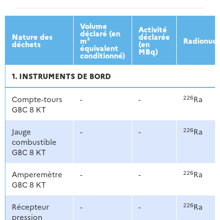
2013
2014
2015
2016
Volume
Activité
déclaré (en
Nature des
déclarée
m³
Radionucl
déchets
(en
équivalent
MBq)
conditionné)
1. INSTRUMENTS DE BORD
226
Compte-tours
-
-
Ra
GBC 8 KT
226
Jauge
-
-
Ra
combustible
GBC 8 KT
226
Amperemètre
-
-
Ra
GBC 8 KT
226
Récepteur
-
-
Ra
pression