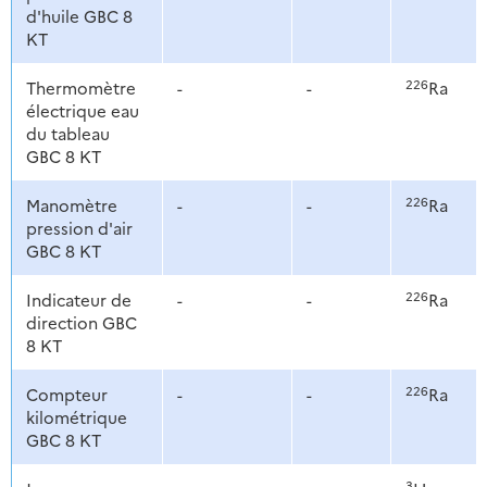
d'huile GBC 8
KT
226
Thermomètre
-
-
Ra
électrique eau
du tableau
GBC 8 KT
226
Manomètre
-
-
Ra
pression d'air
GBC 8 KT
226
Indicateur de
-
-
Ra
direction GBC
8 KT
226
Compteur
-
-
Ra
kilométrique
GBC 8 KT
3