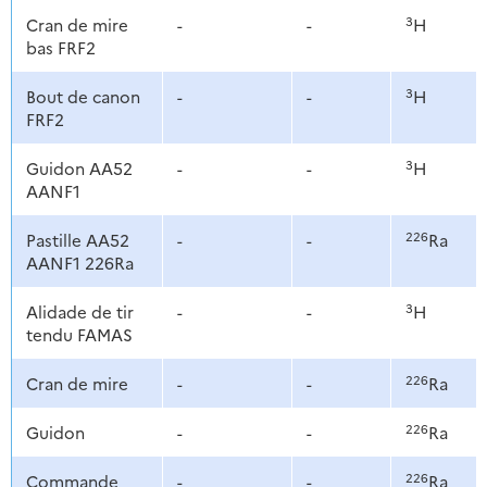
3
Cran de mire
-
-
H
bas FRF2
3
Bout de canon
-
-
H
FRF2
3
Guidon AA52
-
-
H
AANF1
226
Pastille AA52
-
-
Ra
AANF1 226Ra
3
Alidade de tir
-
-
H
tendu FAMAS
226
Cran de mire
-
-
Ra
226
Guidon
-
-
Ra
226
Commande
-
-
Ra