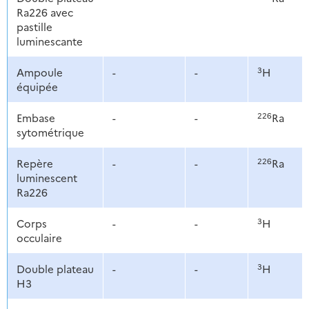
Ra226 avec
pastille
luminescante
3
Ampoule
-
-
H
équipée
226
Embase
-
-
Ra
sytométrique
226
Repère
-
-
Ra
luminescent
Ra226
3
Corps
-
-
H
occulaire
3
Double plateau
-
-
H
H3