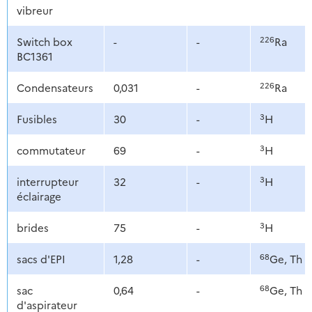
vibreur
226
Switch box
-
-
Ra
BC1361
226
Condensateurs
0,031
-
Ra
3
Fusibles
30
-
H
3
commutateur
69
-
H
3
interrupteur
32
-
H
éclairage
3
brides
75
-
H
68
sacs d'EPI
1,28
-
Ge, Th
68
sac
0,64
-
Ge, Th
d'aspirateur