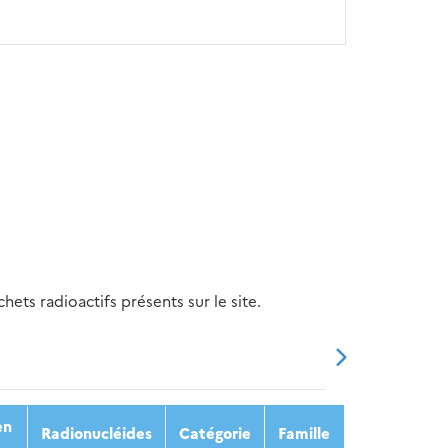
ets radioactifs présents sur le site.
20
2021
2022
2023
2024
en
Radionucléides
Catégorie
Famille