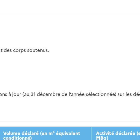
it des corps soutenus.
s à jour (au 31 décembre de l’année sélectionnée) sur les déch
2016
2017
2018
2019
20
Volume déclaré (en m³ équivalent
Activité déclarée (
conditionné)
MBq)