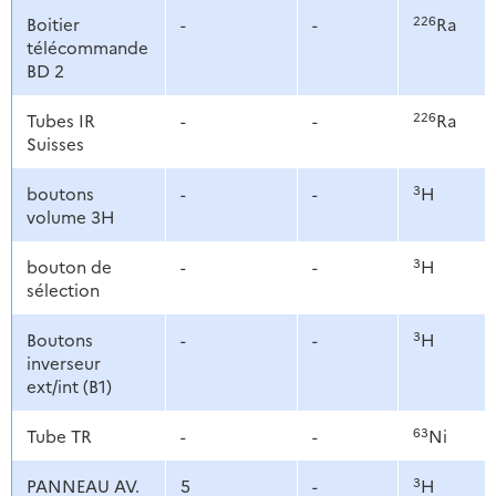
226
Boitier
-
-
Ra
télécommande
BD 2
226
Tubes IR
-
-
Ra
Suisses
3
boutons
-
-
H
volume 3H
3
bouton de
-
-
H
sélection
3
Boutons
-
-
H
inverseur
ext/int (B1)
63
Tube TR
-
-
Ni
3
PANNEAU AV.
5
-
H