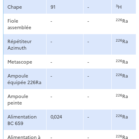
3
Chape
91
-
H
226
Fiole
-
-
Ra
assemblée
226
Répétiteur
-
-
Ra
Azimuth
226
Metascope
-
-
Ra
226
Ampoule
-
-
Ra
équipée 226Ra
226
Ampoule
-
-
Ra
peinte
226
Alimentation
0,024
-
Ra
BC 659
226
Alimentation à
-
-
Ra