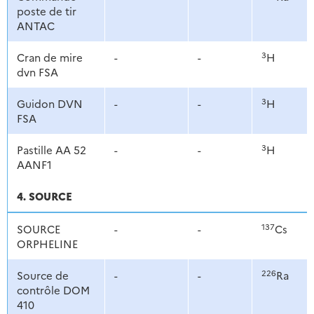
poste de tir
ANTAC
3
Cran de mire
-
-
H
dvn FSA
3
Guidon DVN
-
-
H
FSA
3
Pastille AA 52
-
-
H
AANF1
4. SOURCE
137
SOURCE
-
-
Cs
ORPHELINE
226
Source de
-
-
Ra
contrôle DOM
410