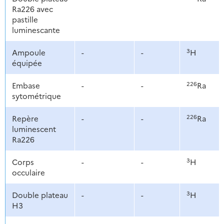
Ra226 avec
pastille
luminescante
3
Ampoule
-
-
H
équipée
226
Embase
-
-
Ra
sytométrique
226
Repère
-
-
Ra
luminescent
Ra226
3
Corps
-
-
H
occulaire
3
Double plateau
-
-
H
H3