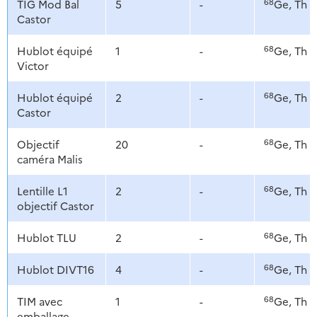
68
TIG Mod Bal
5
-
Ge, Th
Castor
68
Hublot équipé
1
-
Ge, Th
Victor
68
Hublot équipé
2
-
Ge, Th
Castor
68
Objectif
20
-
Ge, Th
caméra Malis
68
Lentille L1
2
-
Ge, Th
objectif Castor
68
Hublot TLU
2
-
Ge, Th
68
Hublot DIVT16
4
-
Ge, Th
68
TIM avec
1
-
Ge, Th
emballage