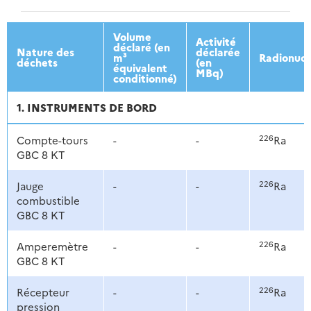
2013
2014
2015
2016
Volume
Activité
déclaré (en
Nature des
déclarée
m³
Radionucl
déchets
(en
équivalent
MBq)
conditionné)
1. INSTRUMENTS DE BORD
226
Compte-tours
-
-
Ra
GBC 8 KT
226
Jauge
-
-
Ra
combustible
GBC 8 KT
226
Amperemètre
-
-
Ra
GBC 8 KT
226
Récepteur
-
-
Ra
pression