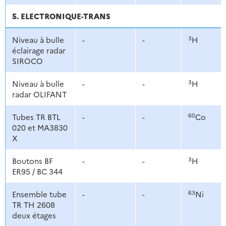
5. ELECTRONIQUE-TRANS
3
Niveau à bulle
-
-
H
éclairage radar
SIROCO
3
Niveau à bulle
-
-
H
radar OLIFANT
60
Tubes TR BTL
-
-
Co
020 et MA3830
X
3
Boutons BF
-
-
H
ER95 / BC 344
63
Ensemble tube
-
-
Ni
TR TH 2608
deux étages