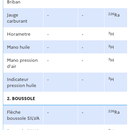
Briban
226
Jauge
-
-
Ra
carburant
3
Horametre
-
-
H
3
Mano huile
-
-
H
3
Mano pression
-
-
H
d'air
3
Indicateur
-
-
H
pression huile
2. BOUSSOLE
226
Flèche
-
-
Ra
boussole SILVA
3