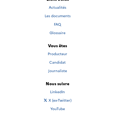
Actualités
Les documents
FAQ
Glossaire
Vous êtes
Producteur
Candidat
Journaliste
Nous suivre
Nous suivre sur
LinkedIn
Nous suivre sur
X (ex-Twitter)
Nous suivre sur
YouTube