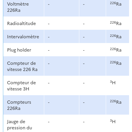
226
Voltmètre
-
-
Ra
226Ra
226
Radioaltitude
-
-
Ra
226
Intervalomètre
-
-
Ra
226
Plug holder
-
-
Ra
226
Compteur de
-
-
Ra
vitesse 226 Ra
3
Compteur de
-
-
H
vitesse 3H
226
Compteurs
-
-
Ra
226Ra
3
Jauge de
-
-
H
pression du