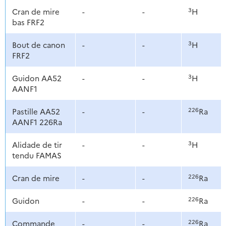
3
Cran de mire
-
-
H
bas FRF2
3
Bout de canon
-
-
H
FRF2
3
Guidon AA52
-
-
H
AANF1
226
Pastille AA52
-
-
Ra
AANF1 226Ra
3
Alidade de tir
-
-
H
tendu FAMAS
226
Cran de mire
-
-
Ra
226
Guidon
-
-
Ra
226
Commande
-
-
Ra