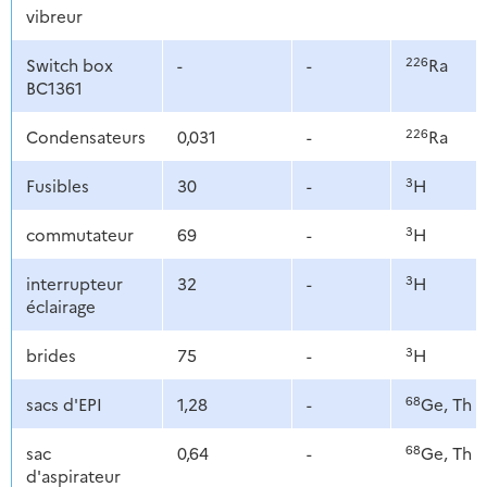
vibreur
226
Switch box
-
-
Ra
BC1361
226
Condensateurs
0,031
-
Ra
3
Fusibles
30
-
H
3
commutateur
69
-
H
3
interrupteur
32
-
H
éclairage
3
brides
75
-
H
68
sacs d'EPI
1,28
-
Ge, Th
68
sac
0,64
-
Ge, Th
d'aspirateur