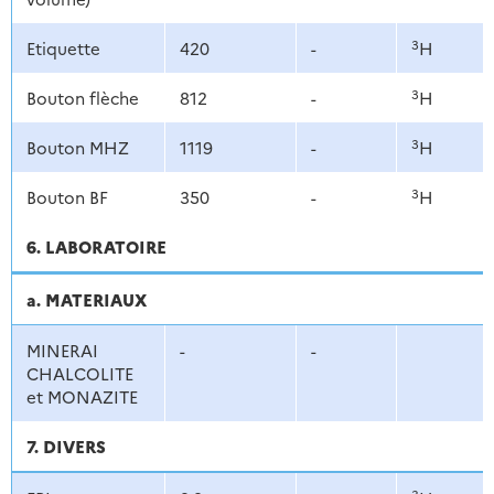
3
Etiquette
420
-
H
3
Bouton flèche
812
-
H
3
Bouton MHZ
1119
-
H
3
Bouton BF
350
-
H
6. LABORATOIRE
a. MATERIAUX
MINERAI
-
-
CHALCOLITE
et MONAZITE
7. DIVERS
3