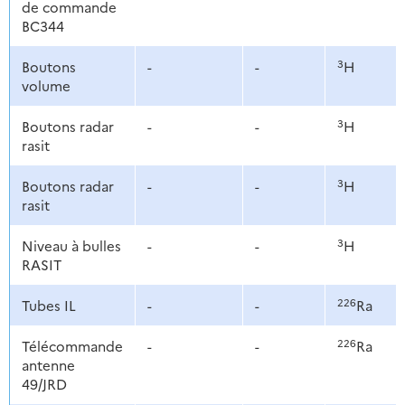
de commande
BC344
3
Boutons
-
-
H
volume
3
Boutons radar
-
-
H
rasit
3
Boutons radar
-
-
H
rasit
3
Niveau à bulles
-
-
H
RASIT
226
Tubes IL
-
-
Ra
226
Télécommande
-
-
Ra
antenne
49/JRD