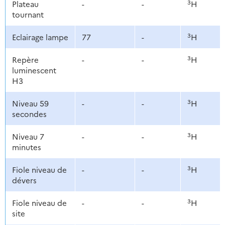
3
Plateau
-
-
H
tournant
3
Eclairage lampe
77
-
H
3
Repère
-
-
H
luminescent
H3
3
Niveau 59
-
-
H
secondes
3
Niveau 7
-
-
H
minutes
3
Fiole niveau de
-
-
H
dévers
3
Fiole niveau de
-
-
H
site