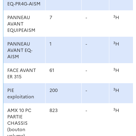
EQ-PR4G-AISM
3
PANNEAU
7
-
H
AVANT
EQUIPEAISM
3
PANNEAU
1
-
H
AVANT EQ-
AISM
3
FACE AVANT
61
-
H
ER 315
3
PIE
200
-
H
exploitation
3
AMX 10 PC
823
-
H
PARTIE
CHASSIS
(bouton
volume)