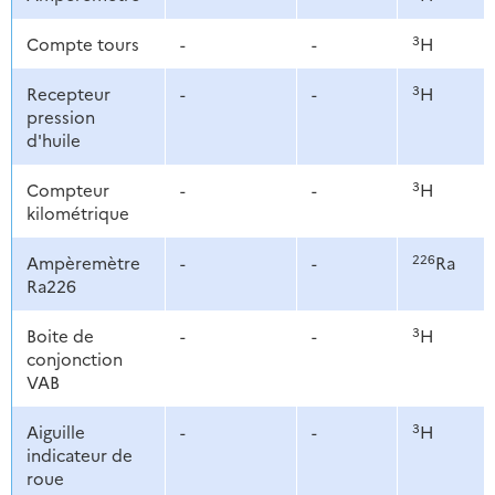
3
Compte tours
-
-
H
3
Recepteur
-
-
H
pression
d'huile
3
Compteur
-
-
H
kilométrique
226
Ampèremètre
-
-
Ra
Ra226
3
Boite de
-
-
H
conjonction
VAB
3
Aiguille
-
-
H
indicateur de
roue