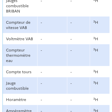
Jauges
-
-
H
combustible
BRIBAN
3
Compteur de
-
-
H
vitesse VAB
3
Voltmètre VAB
-
-
H
3
Compteur
-
-
H
thermomètre
eau
3
Compte tours
-
-
H
3
Jauge
-
-
H
combustible
3
Horamètre
-
-
H
3
Ampèremètre
-
-
H