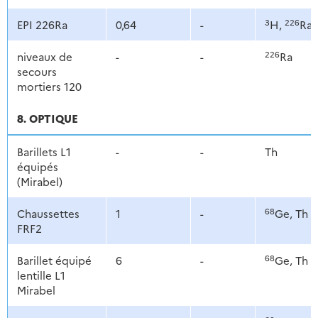
3
226
EPI 226Ra
0,64
-
H,
Ra
226
niveaux de
-
-
Ra
secours
mortiers 120
8. OPTIQUE
Barillets L1
-
-
Th
équipés
(Mirabel)
68
Chaussettes
1
-
Ge, Th
FRF2
68
Barillet équipé
6
-
Ge, Th
lentille L1
Mirabel