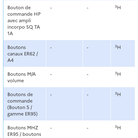
3
Bouton de
-
-
H
commande HP
avec ampli
incorpo SQ TA
1A
3
Boutons
-
-
H
canaux ER62 /
A4
3
Boutons M/A
-
-
H
volume
3
Boutons de
-
-
H
commande
(Bouton 5 /
gamme ER95)
3
Boutons MHZ
-
-
H
ER95 / boutons