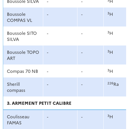
Boussole SILVA
-
-
H
3
Boussole
-
-
H
COMPAS VL
3
Boussole SITO
-
-
H
SILVA
3
Boussole TOPO
-
-
H
ART
3
Compas 70 NB
-
-
H
226
Sherill
-
-
Ra
compass
3. ARMEMENT PETIT CALIBRE
3
Coulisseau
-
-
H
FAMAS