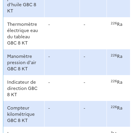
d'huile GBC 8
KT
226
Thermomètre
-
-
Ra
électrique eau
du tableau
GBC 8 KT
226
Manomètre
-
-
Ra
pression d'air
GBC 8 KT
226
Indicateur de
-
-
Ra
direction GBC
8 KT
226
Compteur
-
-
Ra
kilométrique
GBC 8 KT
3