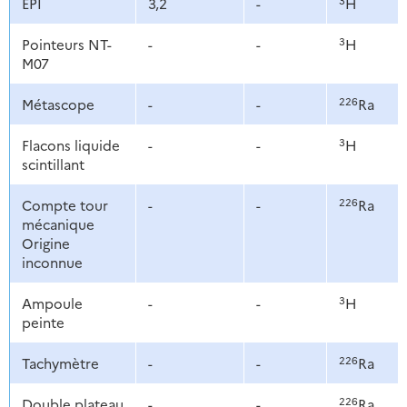
EPI
3,2
-
H
3
Pointeurs NT-
-
-
H
M07
226
Métascope
-
-
Ra
3
Flacons liquide
-
-
H
scintillant
226
Compte tour
-
-
Ra
mécanique
Origine
inconnue
3
Ampoule
-
-
H
peinte
226
Tachymètre
-
-
Ra
226
Double plateau
-
-
Ra