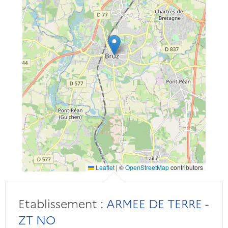
Leaflet
|
©
OpenStreetMap
contributors
Etablissement :
ARMEE DE TERRE -
ZT NO