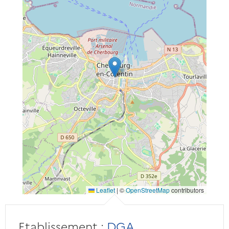
Leaflet
|
©
OpenStreetMap
contributors
Etablissement :
DGA