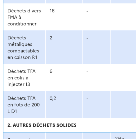
Déchets divers
16
-
FMA à
conditionner
Déchets
2
-
métaliques
compactables
en caisson R1
Déchets TFA
6
-
en colis à
injecter I3
Déchets TFA
0,2
-
en fûts de 200
L D1
2. AUTRES DÉCHETS SOLIDES
226