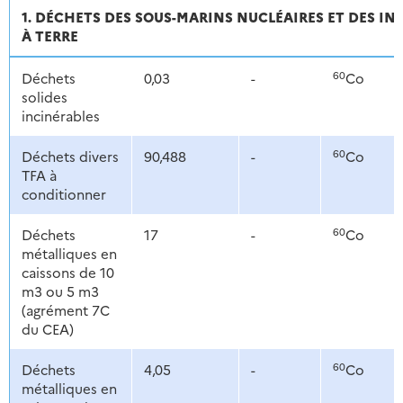
1. DÉCHETS DES SOUS-MARINS NUCLÉAIRES ET DES IN
À TERRE
60
Déchets
0,03
-
Co
solides
incinérables
60
Déchets divers
90,488
-
Co
TFA à
conditionner
60
Déchets
17
-
Co
métalliques en
caissons de 10
m3 ou 5 m3
(agrément 7C
du CEA)
60
Déchets
4,05
-
Co
métalliques en