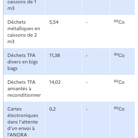
caissons de 1
m3
60
Déchets
5,54
-
Co
métalliques en
caissons de 2
m3
60
Déchets TFA
11,38
-
Co
divers en bigs
bags
60
Déchets TFA
14,02
-
Co
amiantés à
reconditionner
60
Cartes
0,2
-
Co
électroniques
dans l'attente
d'un envoi à
l'ANDRA