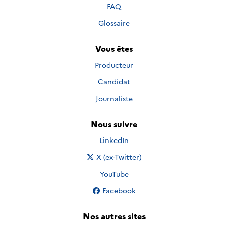
FAQ
Glossaire
Vous êtes
Producteur
Candidat
Journaliste
Nous suivre
Nous suivre sur
LinkedIn
Nous suivre sur
X (ex-Twitter)
Nous suivre sur
YouTube
Nous suivre sur
Facebook
Nos autres sites