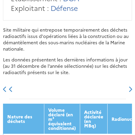
Exploitant :
Défense
Site militaire qui entrepose temporairement des déchets
radioactifs issus d'opérations liées à la construction ou au
démantèlement des sous-marins nucléaires de la Marine
nationale.
Les données présentent les dernières informations à jour
(au 31 décembre de l’année sélectionnée) sur les déchets
radioactifs présents sur le site.
2013
2014
2015
2016
Volume
Activité
déclaré (en
Nature des
déclarée
m³
Radionucl
déchets
(en
équivalent
MBq)
conditionné)