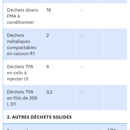
Déchets divers
16
-
FMA à
conditionner
Déchets
2
-
métaliques
compactables
en caisson R1
Déchets TFA
6
-
en colis à
injecter I3
Déchets TFA
0,2
-
en fûts de 200
L D1
2. AUTRES DÉCHETS SOLIDES
226