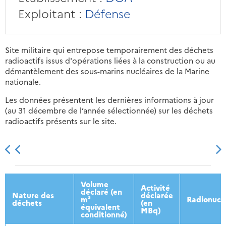
Exploitant :
Défense
Site militaire qui entrepose temporairement des déchets
radioactifs issus d'opérations liées à la construction ou au
démantèlement des sous-marins nucléaires de la Marine
nationale.
Les données présentent les dernières informations à jour
(au 31 décembre de l’année sélectionnée) sur les déchets
radioactifs présents sur le site.
2013
2014
2015
2016
Volume
Activité
déclaré (en
Nature des
déclarée
m³
Radionucl
déchets
(en
équivalent
MBq)
conditionné)