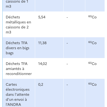
caissons de 1
m3
60
Déchets
5,54
-
Co
métalliques en
caissons de 2
m3
60
Déchets TFA
11,38
-
Co
divers en bigs
bags
60
Déchets TFA
14,02
-
Co
amiantés à
reconditionner
60
Cartes
0,2
-
Co
électroniques
dans l'attente
d'un envoi à
l'ANDRA