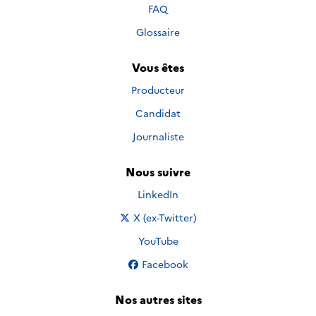
FAQ
Glossaire
Vous êtes
Producteur
Candidat
Journaliste
Nous suivre
Nous suivre sur
LinkedIn
Nous suivre sur
X (ex-Twitter)
Nous suivre sur
YouTube
Nous suivre sur
Facebook
Nos autres sites