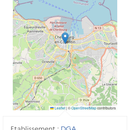
Leaflet
|
©
OpenStreetMap
contributors
Etablissement :
DGA