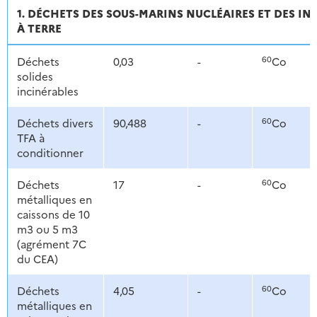
1. DÉCHETS DES SOUS-MARINS NUCLÉAIRES ET DES IN
À TERRE
60
Déchets
0,03
-
Co
solides
incinérables
60
Déchets divers
90,488
-
Co
TFA à
conditionner
60
Déchets
17
-
Co
métalliques en
caissons de 10
m3 ou 5 m3
(agrément 7C
du CEA)
60
Déchets
4,05
-
Co
métalliques en