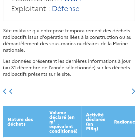
Exploitant :
Défense
Site militaire qui entrepose temporairement des déchets
radioactifs issus d'opérations liées à la construction ou au
démantèlement des sous-marins nucléaires de la Marine
nationale.
Les données présentent les dernières informations à jour
(au 31 décembre de l’année sélectionnée) sur les déchets
radioactifs présents sur le site.
2013
2014
2015
2016
Volume
Activité
déclaré (en
Nature des
déclarée
m³
Radionucl
déchets
(en
équivalent
MBq)
conditionné)