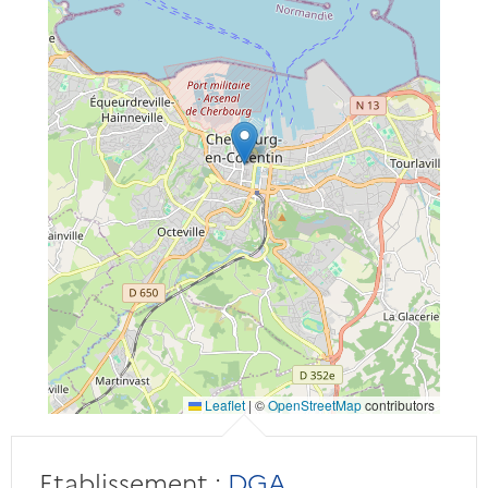
Leaflet
|
©
OpenStreetMap
contributors
Etablissement :
DGA