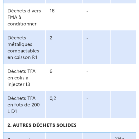
Déchets divers
16
-
FMA à
conditionner
Déchets
2
-
métaliques
compactables
en caisson R1
Déchets TFA
6
-
en colis à
injecter I3
Déchets TFA
0,2
-
en fûts de 200
L D1
2. AUTRES DÉCHETS SOLIDES
226