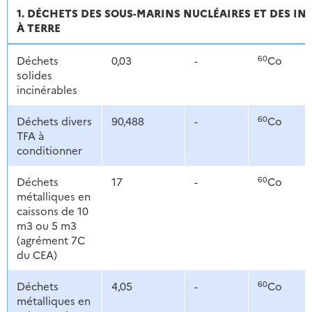
1. DÉCHETS DES SOUS-MARINS NUCLÉAIRES ET DES IN
À TERRE
60
Déchets
0,03
-
Co
solides
incinérables
60
Déchets divers
90,488
-
Co
TFA à
conditionner
60
Déchets
17
-
Co
métalliques en
caissons de 10
m3 ou 5 m3
(agrément 7C
du CEA)
60
Déchets
4,05
-
Co
métalliques en