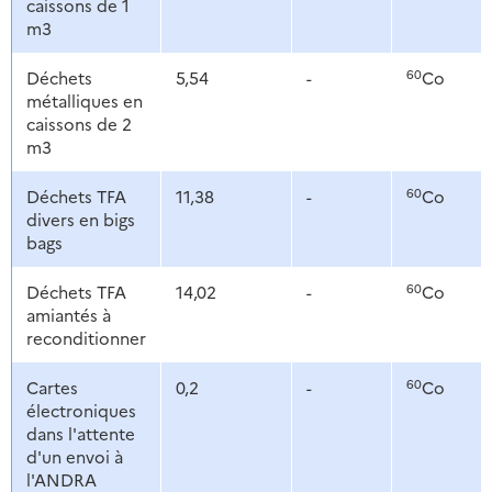
caissons de 1
m3
60
Déchets
5,54
-
Co
métalliques en
caissons de 2
m3
60
Déchets TFA
11,38
-
Co
divers en bigs
bags
60
Déchets TFA
14,02
-
Co
amiantés à
reconditionner
60
Cartes
0,2
-
Co
électroniques
dans l'attente
d'un envoi à
l'ANDRA