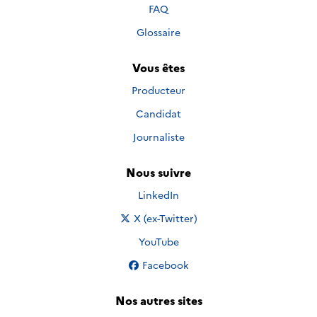
FAQ
Glossaire
Vous êtes
Producteur
Candidat
Journaliste
Nous suivre
Nous suivre sur
LinkedIn
Nous suivre sur
X (ex-Twitter)
Nous suivre sur
YouTube
Nous suivre sur
Facebook
Nos autres sites