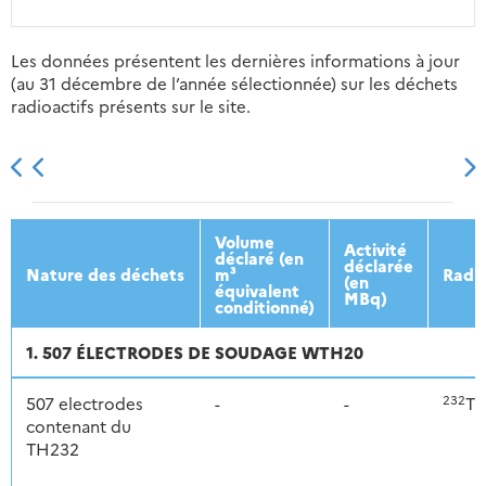
Les données présentent les dernières informations à jour
(au 31 décembre de l’année sélectionnée) sur les déchets
radioactifs présents sur le site.
2013
2014
2015
2016
Volume
Activité
déclaré (en
déclarée
Nature des déchets
m³
Radio
(en
équivalent
MBq)
conditionné)
1. 507 ÉLECTRODES DE SOUDAGE WTH20
232
507 electrodes
-
-
Th
contenant du
TH232