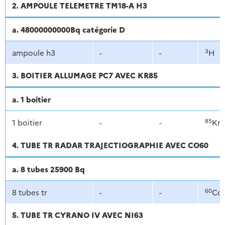
2. AMPOULE TELEMETRE TM18-A H3
a. 48000000000Bq catégorie D
3
ampoule h3
-
-
H
3. BOITIER ALLUMAGE PC7 AVEC KR85
a. 1 boitier
85
1 boitier
-
-
Kr
4. TUBE TR RADAR TRAJECTIOGRAPHIE AVEC CO60
a. 8 tubes 25900 Bq
60
8 tubes tr
-
-
Co
5. TUBE TR CYRANO IV AVEC NI63