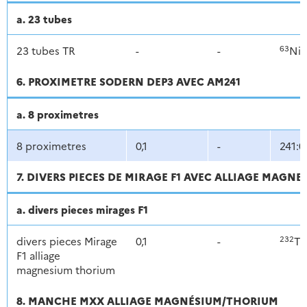
a. 23 tubes
63
23 tubes TR
-
-
Ni
6. PROXIMETRE SODERN DEP3 AVEC AM241
a. 8 proximetres
8 proximetres
0,1
-
241:0
7. DIVERS PIECES DE MIRAGE F1 AVEC ALLIAGE MAGN
a. divers pieces mirages F1
232
divers pieces Mirage
0,1
-
Th
F1 alliage
magnesium thorium
8. MANCHE MXX ALLIAGE MAGNÉSIUM/THORIUM