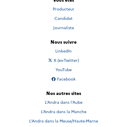
Producteur
Candidat
Journaliste
Nous suivre
Nous suivre sur
LinkedIn
Nous suivre sur
X (ex-Twitter)
Nous suivre sur
YouTube
Nous suivre sur
Facebook
Nos autres sites
L'Andra dans l'Aube
L'Andra dans la Manche
L'Andra dans la Meuse/Haute-Marne