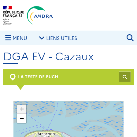
Aller au contenu principal
Skip to navigation
R
MENU
LIENS UTILES
DGA EV - Cazaux
LA TESTE-DE-BUCH
REC
+
−