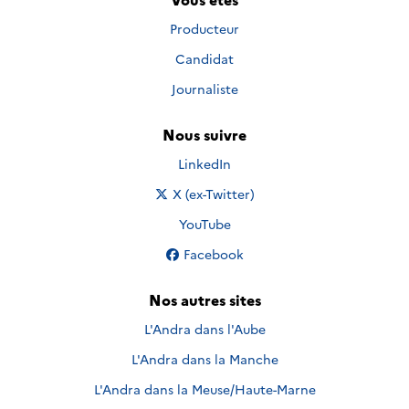
Producteur
Candidat
Journaliste
Nous suivre
Nous suivre sur
LinkedIn
Nous suivre sur
X (ex-Twitter)
Nous suivre sur
YouTube
Nous suivre sur
Facebook
Nos autres sites
L'Andra dans l'Aube
L'Andra dans la Manche
L'Andra dans la Meuse/Haute-Marne