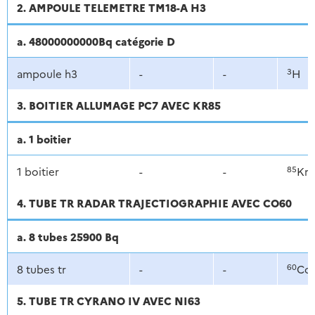
2. AMPOULE TELEMETRE TM18-A H3
a. 48000000000Bq catégorie D
3
ampoule h3
-
-
H
3. BOITIER ALLUMAGE PC7 AVEC KR85
a. 1 boitier
85
1 boitier
-
-
Kr
4. TUBE TR RADAR TRAJECTIOGRAPHIE AVEC CO60
a. 8 tubes 25900 Bq
60
8 tubes tr
-
-
Co
5. TUBE TR CYRANO IV AVEC NI63