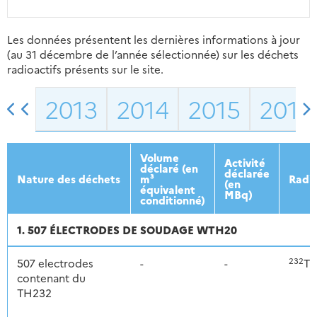
Les données présentent les dernières informations à jour
(au 31 décembre de l’année sélectionnée) sur les déchets
radioactifs présents sur le site.
2013
2014
2015
2016
Volume
Activité
déclaré (en
déclarée
Nature des déchets
m³
Radio
(en
équivalent
MBq)
conditionné)
1. 507 ÉLECTRODES DE SOUDAGE WTH20
232
507 electrodes
-
-
Th
contenant du
TH232