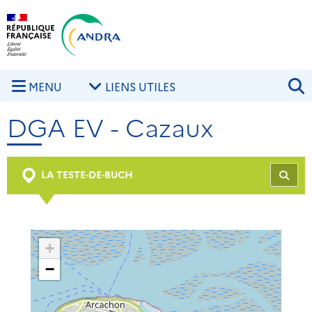
Aller au contenu principal
Skip to navigation
R
MENU
LIENS UTILES
DGA EV - Cazaux
LA TESTE-DE-BUCH
REC
+
−