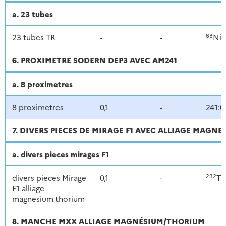
a. 23 tubes
63
23 tubes TR
-
-
Ni
6. PROXIMETRE SODERN DEP3 AVEC AM241
a. 8 proximetres
8 proximetres
0,1
-
241:0
7. DIVERS PIECES DE MIRAGE F1 AVEC ALLIAGE MAGN
a. divers pieces mirages F1
232
divers pieces Mirage
0,1
-
Th
F1 alliage
magnesium thorium
8. MANCHE MXX ALLIAGE MAGNÉSIUM/THORIUM