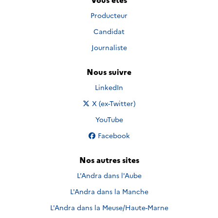
Producteur
Candidat
Journaliste
Nous suivre
Nous suivre sur
LinkedIn
Nous suivre sur
X (ex-Twitter)
Nous suivre sur
YouTube
Nous suivre sur
Facebook
Nos autres sites
L'Andra dans l'Aube
L'Andra dans la Manche
L'Andra dans la Meuse/Haute-Marne