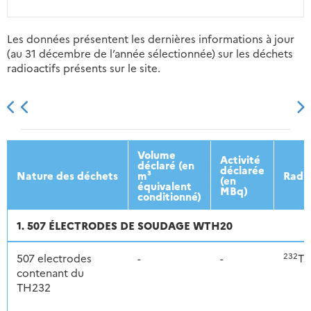
Les données présentent les dernières informations à jour
(au 31 décembre de l’année sélectionnée) sur les déchets
radioactifs présents sur le site.
2013
2014
2015
2016
Volume
Activité
déclaré (en
déclarée
Nature des déchets
m³
Radio
(en
équivalent
MBq)
conditionné)
1. 507 ÉLECTRODES DE SOUDAGE WTH20
232
507 electrodes
-
-
Th
contenant du
TH232