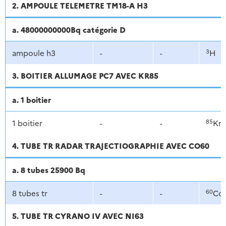
2. AMPOULE TELEMETRE TM18-A H3
a. 48000000000Bq catégorie D
3
ampoule h3
-
-
H
3. BOITIER ALLUMAGE PC7 AVEC KR85
a. 1 boitier
85
1 boitier
-
-
Kr
4. TUBE TR RADAR TRAJECTIOGRAPHIE AVEC CO60
a. 8 tubes 25900 Bq
60
8 tubes tr
-
-
Co
5. TUBE TR CYRANO IV AVEC NI63