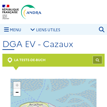
Aller au contenu principal
Skip to navigation
R
MENU
LIENS UTILES
DGA EV - Cazaux
LA TESTE-DE-BUCH
REC
+
−