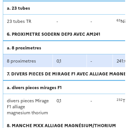
a. 23 tubes
63
23 tubes TR
-
-
Ni
6. PROXIMETRE SODERN DEP3 AVEC AM241
a. 8 proximetres
8 proximetres
0,1
-
241:0
7. DIVERS PIECES DE MIRAGE F1 AVEC ALLIAGE MAGN
a. divers pieces mirages F1
232
divers pieces Mirage
0,1
-
Th
F1 alliage
magnesium thorium
8. MANCHE MXX ALLIAGE MAGNÉSIUM/THORIUM