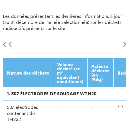
Les données présentent les dernières informations à jour
(au 31 décembre de l’année sélectionnée) sur les déchets
radioactifs présents sur le site.
2013
2014
2015
2016
Volume
Activité
déclaré (en
déclarée
Nature des déchets
m³
Radio
(en
équivalent
MBq)
conditionné)
1. 507 ÉLECTRODES DE SOUDAGE WTH20
232
507 electrodes
-
-
Th
contenant du
TH232