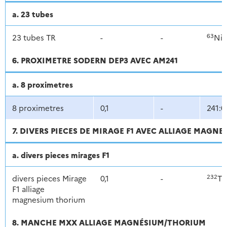
a. 23 tubes
63
23 tubes TR
-
-
Ni
6. PROXIMETRE SODERN DEP3 AVEC AM241
a. 8 proximetres
8 proximetres
0,1
-
241:0
7. DIVERS PIECES DE MIRAGE F1 AVEC ALLIAGE MAGN
a. divers pieces mirages F1
232
divers pieces Mirage
0,1
-
Th
F1 alliage
magnesium thorium
8. MANCHE MXX ALLIAGE MAGNÉSIUM/THORIUM