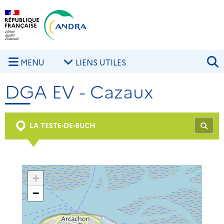
Aller au contenu principal
Skip to navigation
R
MENU
LIENS UTILES
DGA EV - Cazaux
LA TESTE-DE-BUCH
REC
+
−