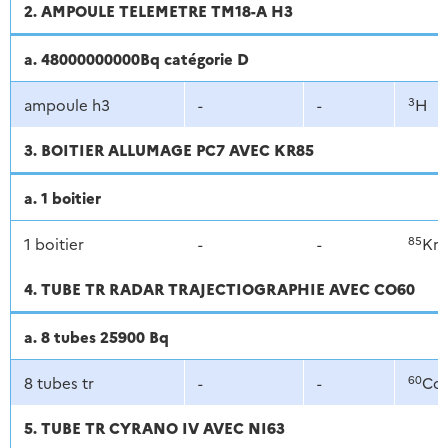
2. AMPOULE TELEMETRE TM18-A H3
a. 48000000000Bq catégorie D
3
ampoule h3
-
-
H
3. BOITIER ALLUMAGE PC7 AVEC KR85
a. 1 boitier
85
1 boitier
-
-
Kr
4. TUBE TR RADAR TRAJECTIOGRAPHIE AVEC CO60
a. 8 tubes 25900 Bq
60
8 tubes tr
-
-
Co
5. TUBE TR CYRANO IV AVEC NI63