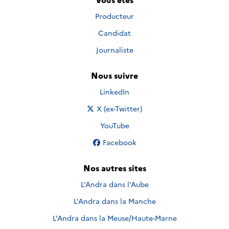
Producteur
Candidat
Journaliste
Nous suivre
Nous suivre sur
LinkedIn
Nous suivre sur
X (ex-Twitter)
Nous suivre sur
YouTube
Nous suivre sur
Facebook
Nos autres sites
L'Andra dans l'Aube
L'Andra dans la Manche
L'Andra dans la Meuse/Haute-Marne