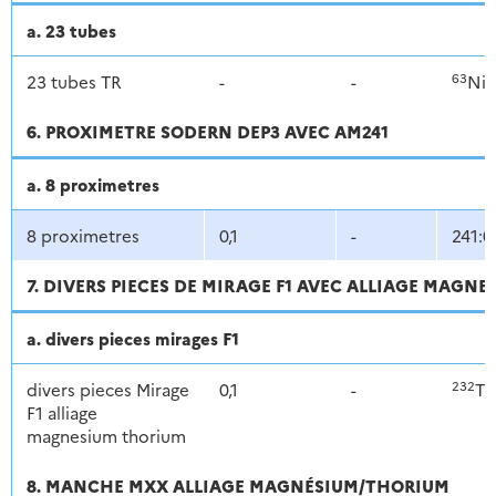
a. 23 tubes
63
23 tubes TR
-
-
Ni
6. PROXIMETRE SODERN DEP3 AVEC AM241
a. 8 proximetres
8 proximetres
0,1
-
241:0
7. DIVERS PIECES DE MIRAGE F1 AVEC ALLIAGE MAGN
a. divers pieces mirages F1
232
divers pieces Mirage
0,1
-
Th
F1 alliage
magnesium thorium
8. MANCHE MXX ALLIAGE MAGNÉSIUM/THORIUM