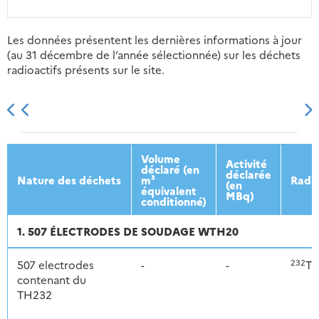
Les données présentent les dernières informations à jour
(au 31 décembre de l’année sélectionnée) sur les déchets
radioactifs présents sur le site.
2013
2014
2015
2016
Volume
Activité
déclaré (en
déclarée
Nature des déchets
m³
Radio
(en
équivalent
MBq)
conditionné)
1. 507 ÉLECTRODES DE SOUDAGE WTH20
232
507 electrodes
-
-
Th
contenant du
TH232