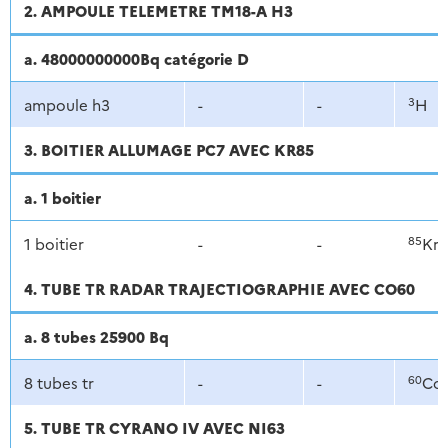
2. AMPOULE TELEMETRE TM18-A H3
a. 48000000000Bq catégorie D
3
ampoule h3
-
-
H
3. BOITIER ALLUMAGE PC7 AVEC KR85
a. 1 boitier
85
1 boitier
-
-
Kr
4. TUBE TR RADAR TRAJECTIOGRAPHIE AVEC CO60
a. 8 tubes 25900 Bq
60
8 tubes tr
-
-
Co
5. TUBE TR CYRANO IV AVEC NI63