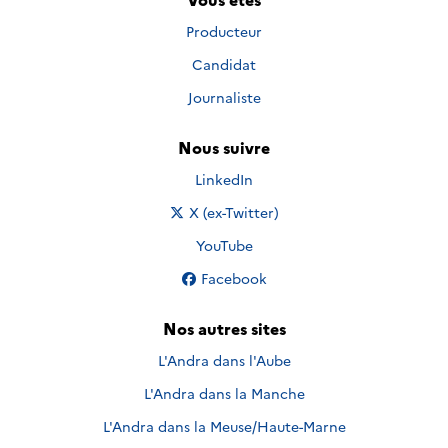
Producteur
Candidat
Journaliste
Nous suivre
Nous suivre sur
LinkedIn
Nous suivre sur
X (ex-Twitter)
Nous suivre sur
YouTube
Nous suivre sur
Facebook
Nos autres sites
L'Andra dans l'Aube
L'Andra dans la Manche
L'Andra dans la Meuse/Haute-Marne