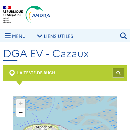
Aller au contenu principal
Skip to navigation
R
MENU
LIENS UTILES
DGA EV - Cazaux
LA TESTE-DE-BUCH
REC
+
−