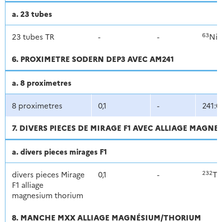
a. 23 tubes
63
23 tubes TR
-
-
Ni
6. PROXIMETRE SODERN DEP3 AVEC AM241
a. 8 proximetres
8 proximetres
0,1
-
241:0
7. DIVERS PIECES DE MIRAGE F1 AVEC ALLIAGE MAGN
a. divers pieces mirages F1
232
divers pieces Mirage
0,1
-
Th
F1 alliage
magnesium thorium
8. MANCHE MXX ALLIAGE MAGNÉSIUM/THORIUM