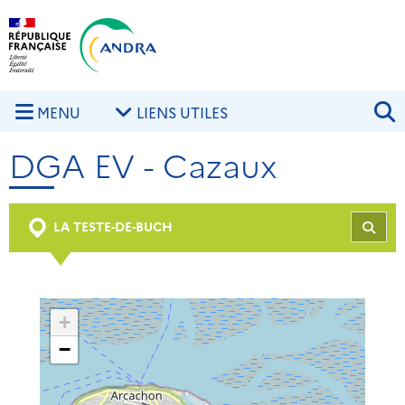
Aller au contenu principal
Skip to navigation
R
MENU
LIENS UTILES
DGA EV - Cazaux
LA TESTE-DE-BUCH
REC
+
−