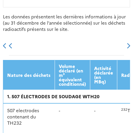
Les données présentent les dernières informations à jour
(au 31 décembre de l’année sélectionnée) sur les déchets
radioactifs présents sur le site.
2013
2014
2015
2016
Volume
Activité
déclaré (en
déclarée
Nature des déchets
m³
Radio
(en
équivalent
MBq)
conditionné)
1. 507 ÉLECTRODES DE SOUDAGE WTH20
232
507 electrodes
-
-
Th
contenant du
TH232