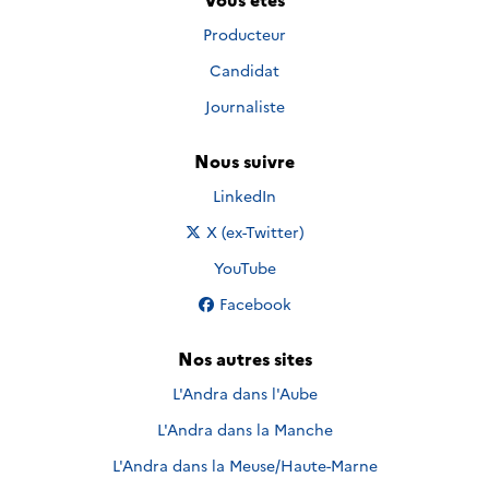
Producteur
Candidat
Journaliste
Nous suivre
Nous suivre sur
LinkedIn
Nous suivre sur
X (ex-Twitter)
Nous suivre sur
YouTube
Nous suivre sur
Facebook
Nos autres sites
L'Andra dans l'Aube
L'Andra dans la Manche
L'Andra dans la Meuse/Haute-Marne