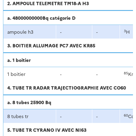
2. AMPOULE TELEMETRE TM18-A H3
a. 48000000000Bq catégorie D
3
ampoule h3
-
-
H
3. BOITIER ALLUMAGE PC7 AVEC KR85
a. 1 boitier
85
1 boitier
-
-
Kr
4. TUBE TR RADAR TRAJECTIOGRAPHIE AVEC CO60
a. 8 tubes 25900 Bq
60
8 tubes tr
-
-
Co
5. TUBE TR CYRANO IV AVEC NI63