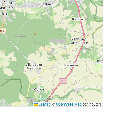
Leaflet
|
©
OpenStreetMap
contributors