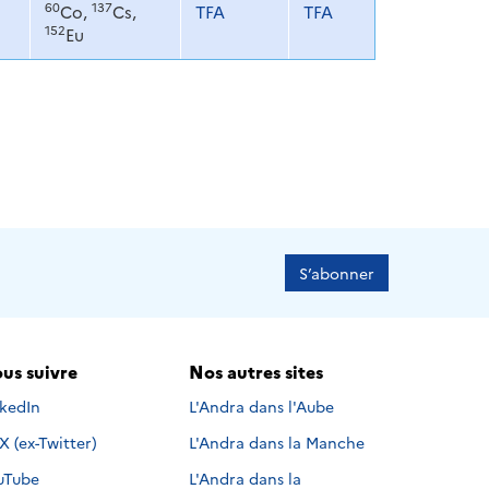
60
137
Co,
Cs,
TFA
TFA
152
Eu
S’abonner
us suivre
Nos autres sites
s suivre sur
nkedIn
L'Andra dans l'Aube
Nous suivre sur
X (ex-Twitter)
L'Andra dans la Manche
s suivre sur
uTube
L'Andra dans la