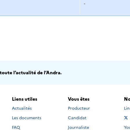
-
oute l’actualité de l’Andra.
Liens utiles
Vous êtes
No
Nou
Actualités
Producteur
Li
Les documents
Candidat
Nou
FAQ
Journaliste
Yo