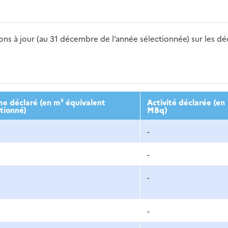
s à jour (au 31 décembre de l’année sélectionnée) sur les déch
2016
2017
2018
2019
20
e déclaré (en m³ équivalent
Activité déclarée (en
tionné)
MBq)
-
-
-
-