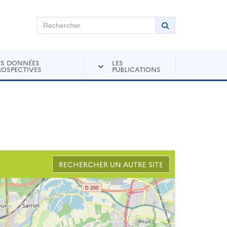
chercher sur Andra Inventaire
Rechercher
Lancer la recher
ES DONNÉES
LES
ROSPECTIVES
PUBLICATIONS
RECHERCHER UN AUTRE SITE