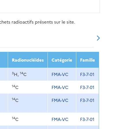
ets radioactifs présents sur le site.
20
2021
2022
2023
2024
Radionucléides
Catégorie
Famille
3
14
H,
C
FMA-VC
F3-7-01
14
C
FMA-VC
F3-7-01
14
C
FMA-VC
F3-7-01
14
C
FMA-VC
F3-7-01