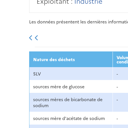
Exploitant :
Industrie
Les données présentent les dernières information
2013
2014
2015
Volum
Nature des déchets
condi
SLV
-
sources mère de glucose
-
sources mères de bicarbonate de
-
sodium
sources mère d'acétate de sodium
-