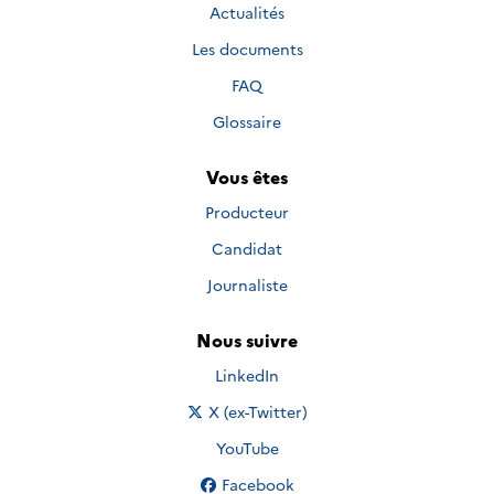
Actualités
Les documents
FAQ
Glossaire
Vous êtes
Producteur
Candidat
Journaliste
Nous suivre
Nous suivre sur
LinkedIn
Nous suivre sur
X (ex-Twitter)
Nous suivre sur
YouTube
Nous suivre sur
Facebook