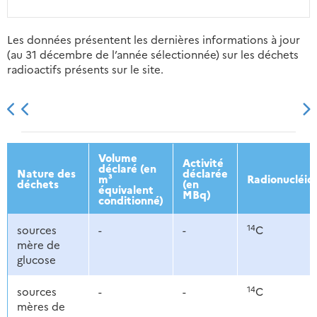
Les données présentent les dernières informations à jour
(au 31 décembre de l’année sélectionnée) sur les déchets
radioactifs présents sur le site.
2013
2014
2015
2016
Volume
Activité
déclaré (en
Nature des
déclarée
m³
Radionucléid
déchets
(en
équivalent
MBq)
conditionné)
14
sources
-
-
C
mère de
glucose
14
sources
-
-
C
mères de