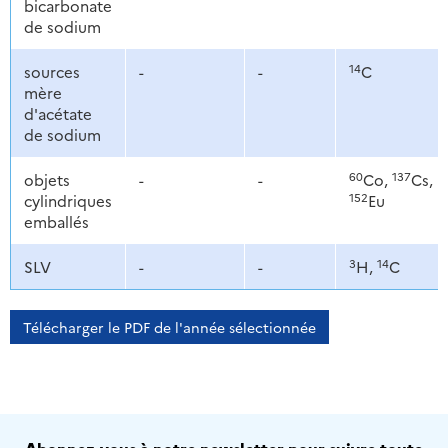
bicarbonate
de sodium
14
sources
-
-
C
mère
d'acétate
de sodium
60
137
objets
-
-
Co,
Cs,
152
cylindriques
Eu
emballés
3
14
SLV
-
-
H,
C
Télécharger le PDF de l'année sélectionnée