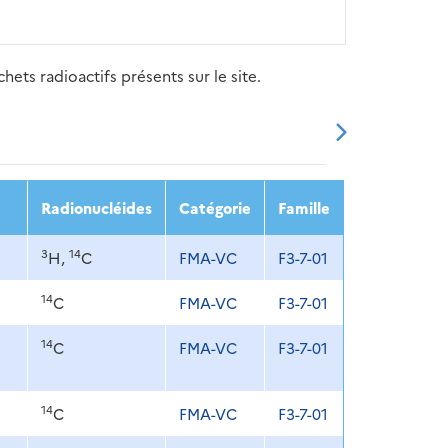
ets radioactifs présents sur le site.
20
2021
2022
2023
2024
Radionucléides
Catégorie
Famille
3
14
H,
C
FMA-VC
F3-7-01
14
C
FMA-VC
F3-7-01
14
C
FMA-VC
F3-7-01
14
C
FMA-VC
F3-7-01