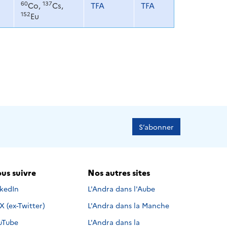
60
137
Co,
Cs,
TFA
TFA
152
Eu
S’abonner
us suivre
Nos autres sites
s suivre sur
nkedIn
L'Andra dans l'Aube
Nous suivre sur
X (ex-Twitter)
L'Andra dans la Manche
s suivre sur
uTube
L'Andra dans la