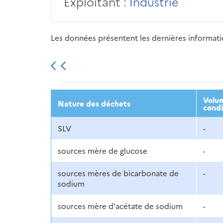
Exploitant :
Industrie
Les données présentent les dernières information
2013
2014
2015
Volum
Nature des déchets
condi
SLV
-
sources mère de glucose
-
sources mères de bicarbonate de
-
sodium
sources mère d'acétate de sodium
-