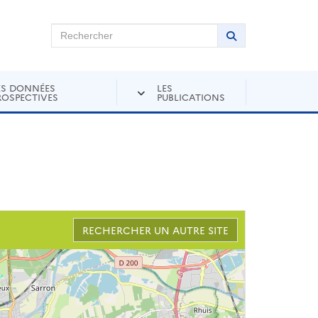
chercher sur Andra Inventaire
Rechercher
Lancer la recher
ES DONNÉES
LES
ROSPECTIVES
PUBLICATIONS
RECHERCHER UN AUTRE SITE