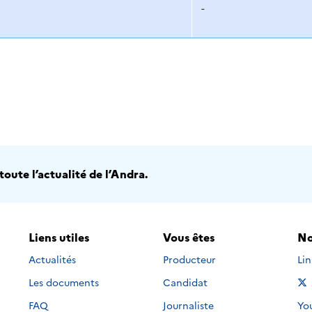
-
oute l’actualité de l’Andra.
Liens utiles
Vous êtes
No
Nou
Actualités
Producteur
Li
Les documents
Candidat
Nou
FAQ
Journaliste
Yo