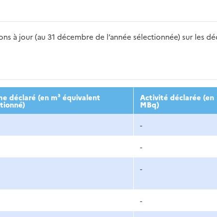
s à jour (au 31 décembre de l’année sélectionnée) sur les déch
2016
2017
2018
2019
20
e déclaré (en m³ équivalent
Activité déclarée (en
tionné)
MBq)
-
-
-
-