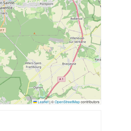
Leaflet
|
©
OpenStreetMap
contributors