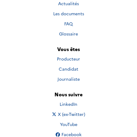
Actualités
Les documents
FAQ
Glossaire
Vous êtes
Producteur
Candidat
Journaliste
Nous suivre
Nous suivre sur
LinkedIn
Nous suivre sur
X (ex-Twitter)
Nous suivre sur
YouTube
Nous suivre sur
Facebook