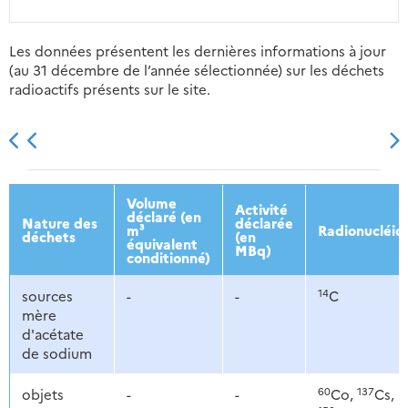
Les données présentent les dernières informations à jour
(au 31 décembre de l’année sélectionnée) sur les déchets
radioactifs présents sur le site.
2013
2014
2015
2016
Volume
Activité
déclaré (en
Nature des
déclarée
m³
Radionucléid
déchets
(en
équivalent
MBq)
conditionné)
14
sources
-
-
C
mère
d'acétate
de sodium
60
137
objets
-
-
Co,
Cs,