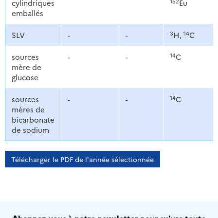
152
cylindriques
Eu
emballés
3
14
SLV
-
-
H,
C
14
sources
-
-
C
mère de
glucose
14
sources
-
-
C
mères de
bicarbonate
de sodium
Télécharger le PDF de l'année sélectionnée