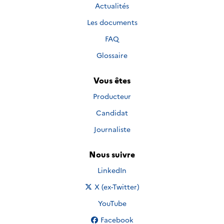
Actualités
Les documents
FAQ
Glossaire
Vous êtes
Producteur
Candidat
Journaliste
Nous suivre
Nous suivre sur
LinkedIn
Nous suivre sur
X (ex-Twitter)
Nous suivre sur
YouTube
Nous suivre sur
Facebook