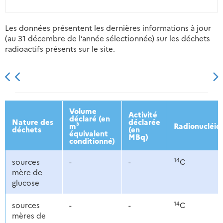
Les données présentent les dernières informations à jour
(au 31 décembre de l’année sélectionnée) sur les déchets
radioactifs présents sur le site.
2013
2014
2015
2016
Volume
Activité
déclaré (en
Nature des
déclarée
m³
Radionucléid
déchets
(en
équivalent
MBq)
conditionné)
14
sources
-
-
C
mère de
glucose
14
sources
-
-
C
mères de