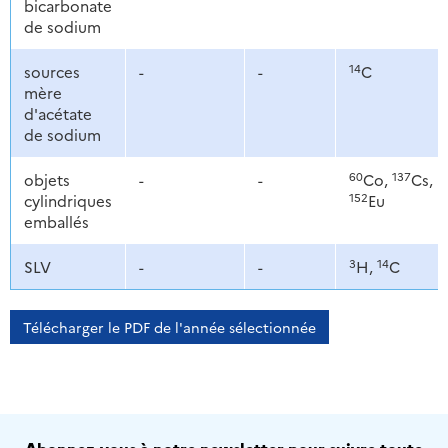
bicarbonate
de sodium
14
sources
-
-
C
mère
d'acétate
de sodium
60
137
objets
-
-
Co,
Cs,
152
cylindriques
Eu
emballés
3
14
SLV
-
-
H,
C
Télécharger le PDF de l'année sélectionnée