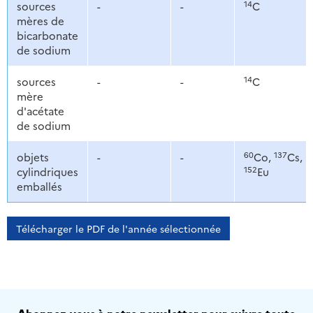
14
sources
-
-
C
mères de
bicarbonate
de sodium
14
sources
-
-
C
mère
d'acétate
de sodium
60
137
objets
-
-
Co,
Cs,
152
cylindriques
Eu
emballés
Télécharger le PDF de l'année sélectionnée