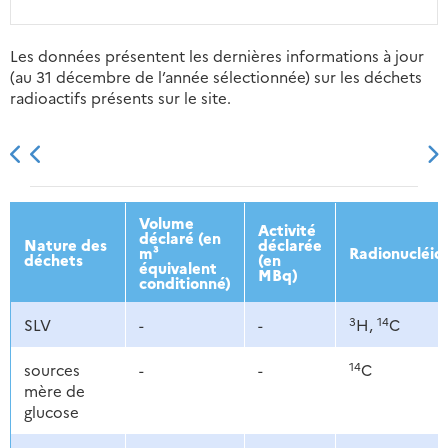
Les données présentent les dernières informations à jour
(au 31 décembre de l’année sélectionnée) sur les déchets
radioactifs présents sur le site.
2013
2014
2015
2016
Volume
Activité
déclaré (en
Nature des
déclarée
m³
Radionucléid
déchets
(en
équivalent
MBq)
conditionné)
3
14
SLV
-
-
H,
C
14
sources
-
-
C
mère de
glucose