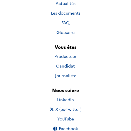
Actualités
Les documents
FAQ
Glossaire
Vous êtes
Producteur
Candidat
Journaliste
Nous suivre
Nous suivre sur
LinkedIn
Nous suivre sur
X (ex-Twitter)
Nous suivre sur
YouTube
Nous suivre sur
Facebook