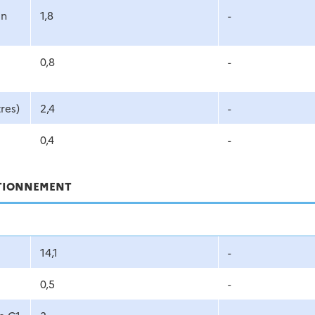
on
1,8
-
0,8
-
res)
2,4
-
0,4
-
ITIONNEMENT
14,1
-
0,5
-