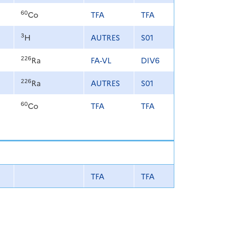
60
Co
TFA
TFA
3
H
AUTRES
S01
226
Ra
FA-VL
DIV6
226
Ra
AUTRES
S01
60
Co
TFA
TFA
TFA
TFA