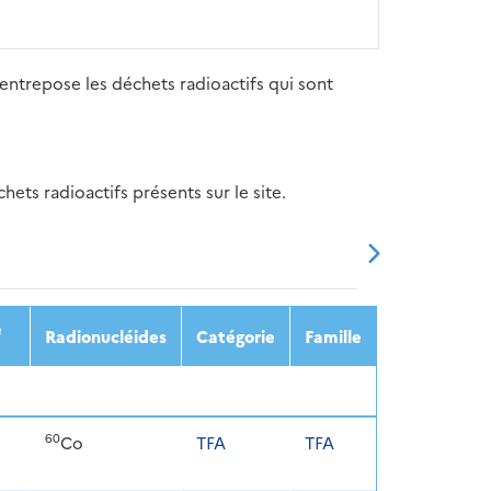
entrepose les déchets radioactifs qui sont
ets radioactifs présents sur le site.
20
2021
2022
2023
2024
e
Radionucléides
Catégorie
Famille
60
Co
TFA
TFA