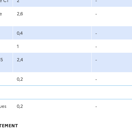
e C1
2
-
e
2,6
-
0,4
-
1
-
75
2,4
-
0,2
-
ques
0,2
-
ITEMENT