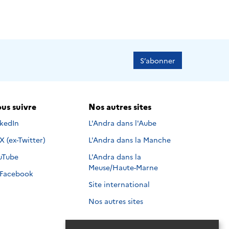
S’abonner
us suivre
Nos autres sites
s suivre sur
nkedIn
L'Andra dans l'Aube
Nous suivre sur
X (ex-Twitter)
L'Andra dans la Manche
s suivre sur
uTube
L'Andra dans la
Meuse/Haute-Marne
Nous suivre sur
Facebook
Site international
Nos autres sites