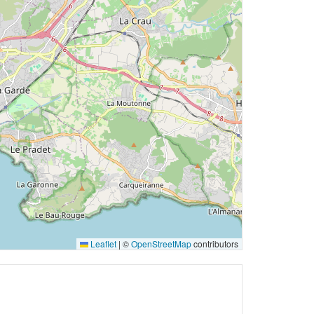
Leaflet
|
©
OpenStreetMap
contributors