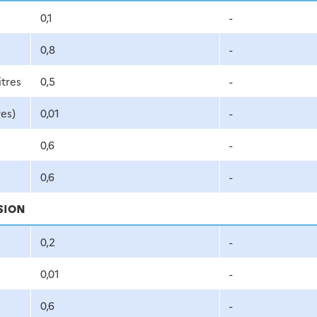
0,1
-
0,8
-
itres
0,5
-
es)
0,01
-
0,6
-
0,6
-
ISION
0,2
-
e
0,01
-
0,6
-