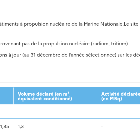
iments à propulsion nucléaire de la Marine Nationale.Le site 
rovenant pas de la propulsion nucléaire (radium, tritium).
s à jour (au 31 décembre de l’année sélectionnée) sur les déch
2016
2017
2018
2019
20
Volume déclaré (en m³
Activité déclaré
équivalent conditionné)
(en MBq)
(1,35
1,3
-