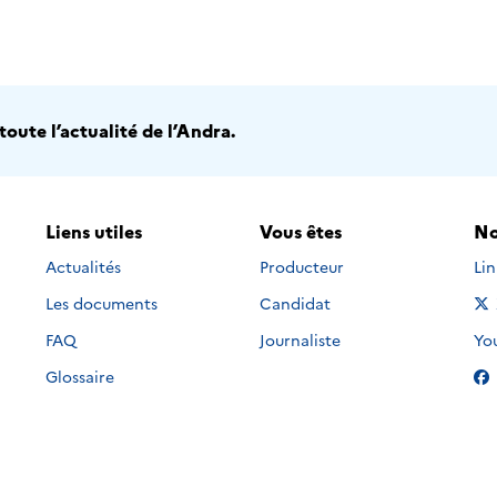
oute l’actualité de l’Andra.
Liens utiles
Vous êtes
No
Nou
Actualités
Producteur
Li
Les documents
Candidat
Nou
FAQ
Journaliste
Yo
Glossaire