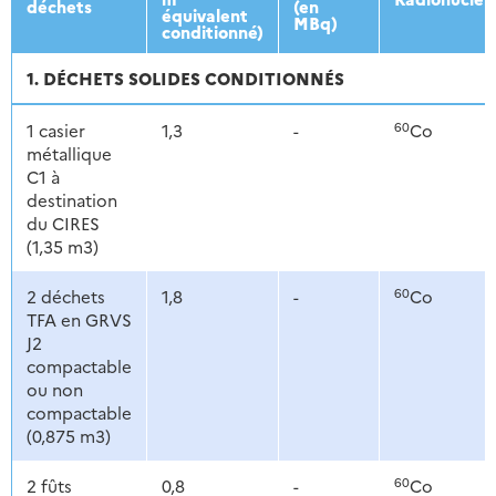
déchets
(en
équivalent
MBq)
conditionné)
1. DÉCHETS SOLIDES CONDITIONNÉS
60
1 casier
1,3
-
Co
métallique
C1 à
destination
du CIRES
(1,35 m3)
60
2 déchets
1,8
-
Co
TFA en GRVS
J2
compactable
ou non
compactable
(0,875 m3)
60
2 fûts
0,8
-
Co