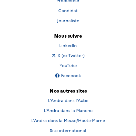
Producteur
Candidat
Journaliste
Nous suivre
Nous suivre sur
LinkedIn
Nous suivre sur
X (ex-Twitter)
Nous suivre sur
YouTube
Nous suivre sur
Facebook
Nos autres sites
L'Andra dans l'Aube
L'Andra dans la Manche
L'Andra dans la Meuse/Haute-Marne
Site international