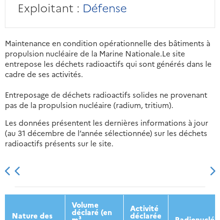
Exploitant :
Défense
Maintenance en condition opérationnelle des bâtiments à
propulsion nucléaire de la Marine Nationale.Le site
entrepose les déchets radioactifs qui sont générés dans le
cadre de ses activités.
Entreposage de déchets radioactifs solides ne provenant
pas de la propulsion nucléaire (radium, tritium).
Les données présentent les dernières informations à jour
(au 31 décembre de l’année sélectionnée) sur les déchets
radioactifs présents sur le site.
2013
2014
2015
2016
Volume
Activité
déclaré (en
Nature des
déclarée
m³
Radionucléi