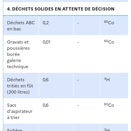
4. DÉCHETS SOLIDES EN ATTENTE DE DÉCISION
60
Déchets ABC
0,2
-
Co
en bac
60
Gravats et
0,01
-
Co
poussières
borée
galerie
technique
3
Déchets
0,6
-
H
tritiés en fût
(200 litres)
60
Sacs
0,6
-
Co
d'aspirateur
à trier
3
Sphère
-
-
H