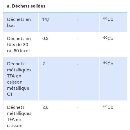
a. Déchets solides
60
Déchets en
14,1
-
Co
bac
60
Déchets en
0,5
-
Co
fûts de 30
ou 60 litres
60
Déchets
2
-
Co
métalliques
TFA en
caisson
métallique
C1
60
Déchets
2,6
-
Co
métalliques
TFA en
caisson