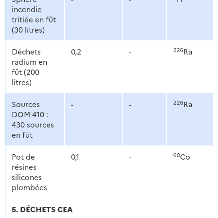
incendie
tritiée en fût
(30 litres)
226
Déchets
0,2
-
Ra
radium en
fût (200
litres)
226
Sources
-
-
Ra
DOM 410 :
430 sources
en fût
60
Pot de
0,1
-
Co
résines
silicones
plombées
5. DÉCHETS CEA