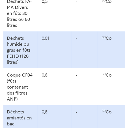
Déchets FA-
0,5
-
Co
MA Divers
en fûts 30
litres ou 60
litres
60
Déchets
0,01
-
Co
humide ou
gras en fûts
PEHD (120
litres)
60
Coque CF04
0,6
-
Co
(fûts
contenant
des filtres
ANP)
60
Déchets
0,6
-
Co
amiantés en
bac