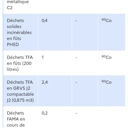
métallique
C2
60
Déchets
0,4
-
Co
solides
incinérables
en fûts
PHED
60
Déchets TFA
1
-
Co
en fûts (200
litres)
60
Déchets TFA
2,4
-
Co
en GRVS J2
compactable
J2 (0,875 m3)
Déchets
0,2
-
FAMA en
cours de