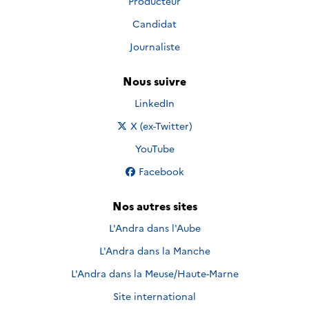
Producteur
Candidat
Journaliste
Nous suivre
Nous suivre sur
LinkedIn
Nous suivre sur
X (ex-Twitter)
Nous suivre sur
YouTube
Nous suivre sur
Facebook
Nos autres sites
L'Andra dans l'Aube
L'Andra dans la Manche
L'Andra dans la Meuse/Haute-Marne
Site international