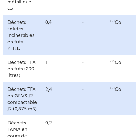
métallique
C2
60
Déchets
0,4
-
Co
solides
incinérables
en fûts
PHED
60
Déchets TFA
1
-
Co
en fûts (200
litres)
60
Déchets TFA
2,4
-
Co
en GRVS J2
compactable
J2 (0,875 m3)
Déchets
0,2
-
FAMA en
cours de