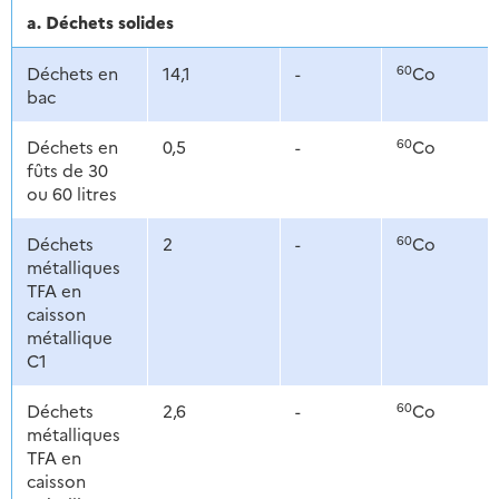
a. Déchets solides
60
Déchets en
14,1
-
Co
bac
60
Déchets en
0,5
-
Co
fûts de 30
ou 60 litres
60
Déchets
2
-
Co
métalliques
TFA en
caisson
métallique
C1
60
Déchets
2,6
-
Co
métalliques
TFA en
caisson