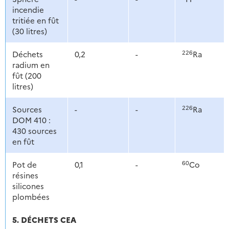
incendie
tritiée en fût
(30 litres)
226
Déchets
0,2
-
Ra
radium en
fût (200
litres)
226
Sources
-
-
Ra
DOM 410 :
430 sources
en fût
60
Pot de
0,1
-
Co
résines
silicones
plombées
5. DÉCHETS CEA