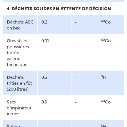
4. DÉCHETS SOLIDES EN ATTENTE DE DÉCISION
60
Déchets ABC
0,2
-
Co
en bac
60
Gravats et
0,01
-
Co
poussières
borée
galerie
technique
3
Déchets
0,6
-
H
tritiés en fût
(200 litres)
60
Sacs
0,6
-
Co
d'aspirateur
à trier
3
Sphère
-
-
H