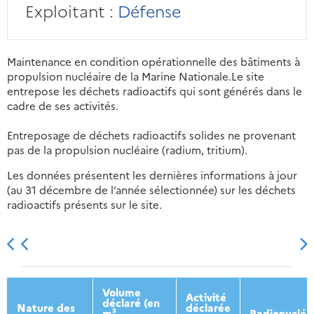
Exploitant :
Défense
Maintenance en condition opérationnelle des bâtiments à
propulsion nucléaire de la Marine Nationale.Le site
entrepose les déchets radioactifs qui sont générés dans le
cadre de ses activités.
Entreposage de déchets radioactifs solides ne provenant
pas de la propulsion nucléaire (radium, tritium).
Les données présentent les dernières informations à jour
(au 31 décembre de l’année sélectionnée) sur les déchets
radioactifs présents sur le site.
2013
2014
2015
2016
Volume
Activité
déclaré (en
Nature des
déclarée
m³
Radionucléi