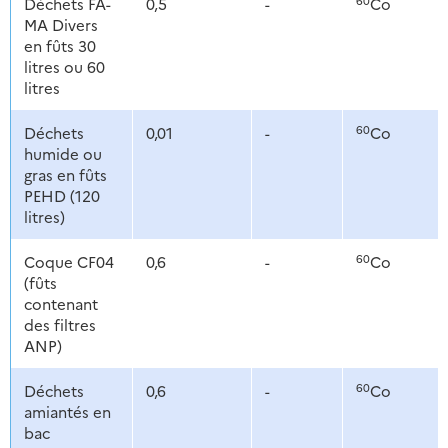
Déchets FA-
0,5
-
Co
MA Divers
en fûts 30
litres ou 60
litres
60
Déchets
0,01
-
Co
humide ou
gras en fûts
PEHD (120
litres)
60
Coque CF04
0,6
-
Co
(fûts
contenant
des filtres
ANP)
60
Déchets
0,6
-
Co
amiantés en
bac