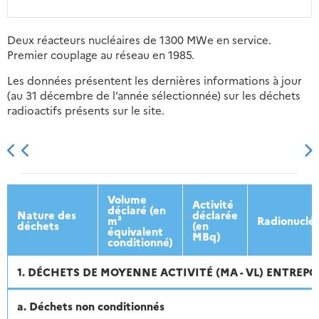
Deux réacteurs nucléaires de 1300 MWe en service.
Premier couplage au réseau en 1985.
Les données présentent les dernières informations à jour
(au 31 décembre de l’année sélectionnée) sur les déchets
radioactifs présents sur le site.
2013
2014
2015
2016
Volume
Activité
déclaré (en
Nature des
déclarée
m³
Radionuclé
déchets
(en
équivalent
MBq)
conditionné)
1. DÉCHETS DE MOYENNE ACTIVITÉ (MA - VL) ENTREPO
a. Déchets non conditionnés