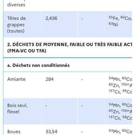
diverses
55
60
Têtes de
2,436
-
Fe,
Co,
63
grappes
Ni
(toutes)
2. DÉCHETS DE MOYENNE, FAIBLE OU TRÈS FAIBLE ACT
(FMA-VC OU TFA)
a. Déchets non conditionnés
54
60
Amiante
284
-
Mn,
Co,
65
110m
Zn,
Ag
137
58
Cs,
Co
54
60
Bois seul,
-
-
Mn,
Co,
65
110m
flexel
Zn,
Ag
137
58
Cs,
Co
54
60
Boues
33,54
-
Mn,
Co,