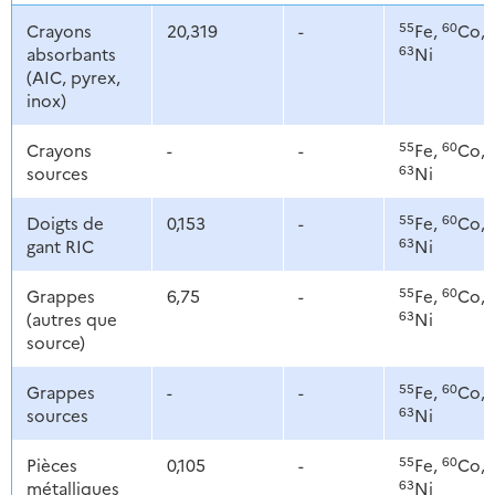
55
60
Crayons
20,319
-
Fe,
Co,
63
absorbants
Ni
(AIC, pyrex,
inox)
55
60
Crayons
-
-
Fe,
Co,
63
sources
Ni
55
60
Doigts de
0,153
-
Fe,
Co,
63
gant RIC
Ni
55
60
Grappes
6,75
-
Fe,
Co,
63
(autres que
Ni
source)
55
60
Grappes
-
-
Fe,
Co,
63
sources
Ni
55
60
Pièces
0,105
-
Fe,
Co,
63
métalliques
Ni