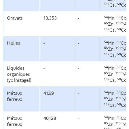
137
58
Cs,
Co
54
60
Gravats
13,353
-
Mn,
Co,
65
110m
Zn,
Ag
137
58
Cs,
Co
54
60
Huiles
-
-
Mn,
Co,
65
110m
Zn,
Ag
137
58
Cs,
Co
54
60
Liquides
-
-
Mn,
Co,
65
110m
organiques
Zn,
Ag
137
58
(yc lnstagel)
Cs,
Co
54
60
Métaux
41,69
-
Mn,
Co,
65
110m
ferreux
Zn,
Ag
137
58
Cs,
Co
54
60
Métaux
40,128
-
Mn,
Co,
65
110m
ferreux
Zn,
Ag
137
58