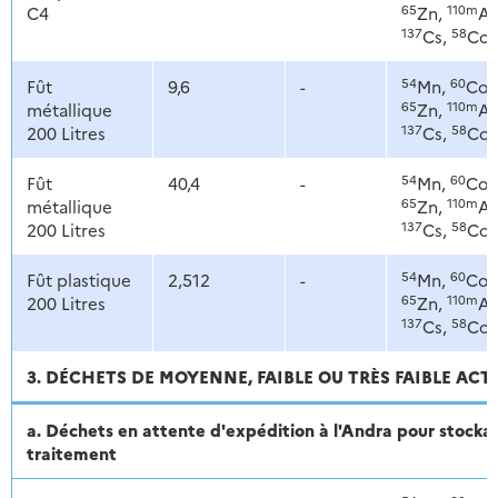
65
110m
C4
Zn,
Ag
137
58
Cs,
Co
54
60
Fût
9,6
-
Mn,
Co,
65
110m
métallique
Zn,
Ag
137
58
200 Litres
Cs,
Co
54
60
Fût
40,4
-
Mn,
Co,
65
110m
métallique
Zn,
Ag
137
58
200 Litres
Cs,
Co
54
60
Fût plastique
2,512
-
Mn,
Co,
65
110m
200 Litres
Zn,
Ag
137
58
Cs,
Co
3. DÉCHETS DE MOYENNE, FAIBLE OU TRÈS FAIBLE ACT
a. Déchets en attente d'expédition à l'Andra pour stoc
traitement