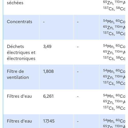
65
110m
séchées
Zn,
Ag
137
58
Cs,
Co
54
60
Concentrats
-
-
Mn,
Co,
65
110m
Zn,
Ag
137
58
Cs,
Co
54
60
Déchets
3,49
-
Mn,
Co,
65
110m
électriques et
Zn,
Ag
137
58
électroniques
Cs,
Co
54
60
Filtre de
1,808
-
Mn,
Co,
65
110m
ventilation
Zn,
Ag
137
58
Cs,
Co
54
60
Filtres d'eau
6,261
-
Mn,
Co,
65
110m
Zn,
Ag
137
58
Cs,
Co
54
60
Filtres d'eau
17,145
-
Mn,
Co,
65
110m
Zn,
Ag