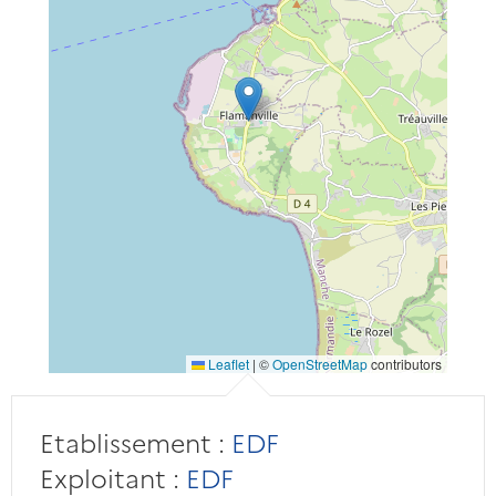
Leaflet
|
©
OpenStreetMap
contributors
Etablissement :
EDF
Exploitant :
EDF