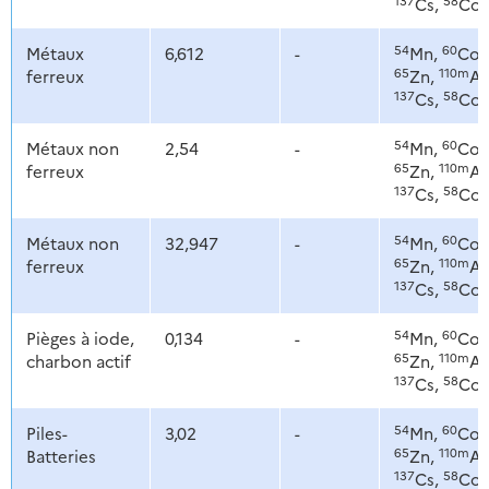
Cs,
Co
54
60
Métaux
6,612
-
Mn,
Co,
65
110m
ferreux
Zn,
Ag
137
58
Cs,
Co
54
60
Métaux non
2,54
-
Mn,
Co,
65
110m
ferreux
Zn,
Ag
137
58
Cs,
Co
54
60
Métaux non
32,947
-
Mn,
Co,
65
110m
ferreux
Zn,
Ag
137
58
Cs,
Co
54
60
Pièges à iode,
0,134
-
Mn,
Co,
65
110m
charbon actif
Zn,
Ag
137
58
Cs,
Co
54
60
Piles-
3,02
-
Mn,
Co,
65
110m
Batteries
Zn,
Ag
137
58
Cs,
Co