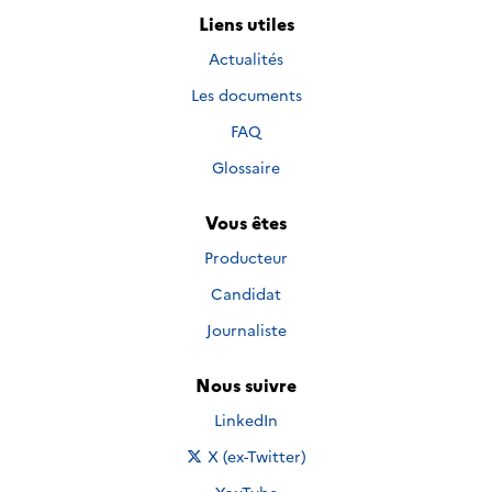
Liens utiles
Actualités
Les documents
FAQ
Glossaire
Vous êtes
Producteur
Candidat
Journaliste
Nous suivre
Nous suivre sur
LinkedIn
Nous suivre sur
X (ex-Twitter)
Nous suivre sur