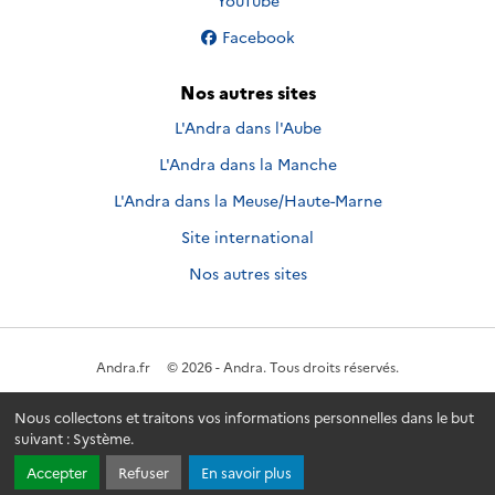
YouTube
Nous suivre sur
Facebook
Nos autres sites
L'Andra dans l'Aube
L'Andra dans la Manche
L'Andra dans la Meuse/Haute-Marne
Site international
Nos autres sites
Andra.fr
© 2026 - Andra. Tous droits réservés.
Nous collectons et traitons vos informations personnelles dans le but
suivant :
Système
.
Accepter
Refuser
En savoir plus