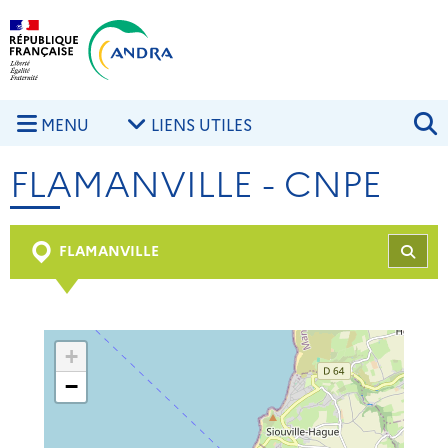
Aller au contenu principal
Skip to navigation
R
MENU
LIENS UTILES
FLAMANVILLE - CNPE
FLAMANVILLE
REC
+
−