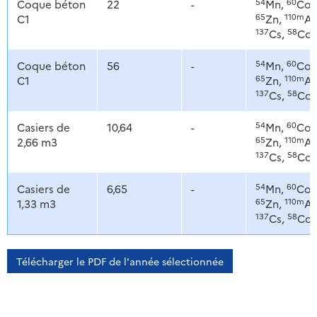
54
60
Coque béton
22
-
Mn,
Co,
65
110m
C1
Zn,
Ag
137
58
Cs,
Co
54
60
Coque béton
56
-
Mn,
Co,
65
110m
C1
Zn,
Ag
137
58
Cs,
Co
54
60
Casiers de
10,64
-
Mn,
Co,
65
110m
2,66 m3
Zn,
Ag
137
58
Cs,
Co
54
60
Casiers de
6,65
-
Mn,
Co,
65
110m
1,33 m3
Zn,
Ag
137
58
Cs,
Co
Télécharger le PDF de l'année sélectionnée