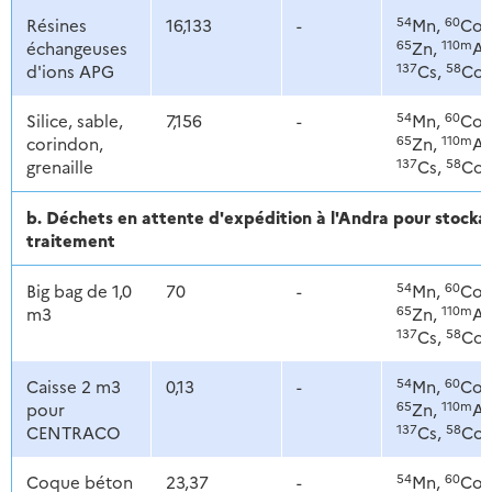
54
60
Résines
16,133
-
Mn,
Co,
65
110m
échangeuses
Zn,
Ag
137
58
d'ions APG
Cs,
Co
54
60
Silice, sable,
7,156
-
Mn,
Co,
65
110m
corindon,
Zn,
Ag
137
58
grenaille
Cs,
Co
b. Déchets en attente d'expédition à l'Andra pour stoc
traitement
54
60
Big bag de 1,0
70
-
Mn,
Co,
65
110m
m3
Zn,
Ag
137
58
Cs,
Co
54
60
Caisse 2 m3
0,13
-
Mn,
Co,
65
110m
pour
Zn,
Ag
137
58
CENTRACO
Cs,
Co
54
60
Coque béton
23,37
-
Mn,
Co,