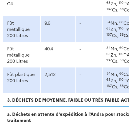
65
110m
C4
Zn,
Ag
137
58
Cs,
Co
54
60
Fût
9,6
-
Mn,
Co,
65
110m
métallique
Zn,
Ag
137
58
200 Litres
Cs,
Co
54
60
Fût
40,4
-
Mn,
Co,
65
110m
métallique
Zn,
Ag
137
58
200 Litres
Cs,
Co
54
60
Fût plastique
2,512
-
Mn,
Co,
65
110m
200 Litres
Zn,
Ag
137
58
Cs,
Co
3. DÉCHETS DE MOYENNE, FAIBLE OU TRÈS FAIBLE ACT
a. Déchets en attente d'expédition à l'Andra pour stoc
traitement