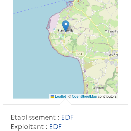
Leaflet
|
©
OpenStreetMap
contributors
Etablissement :
EDF
Exploitant :
EDF