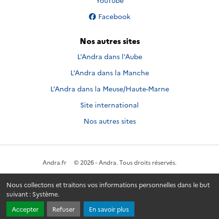
YouTube
Nous suivre sur
Facebook
Nos autres sites
L'Andra dans l'Aube
L'Andra dans la Manche
L'Andra dans la Meuse/Haute-Marne
Site international
Nos autres sites
Andra.fr
© 2026 - Andra. Tous droits réservés.
Nous collectons et traitons vos informations personnelles dans le but
suivant :
Système
.
Accepter
Refuser
En savoir plus