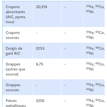
55
60
Crayons
20,319
-
Fe,
Co,
63
absorbants
Ni
(AIC, pyrex,
inox)
55
60
Crayons
-
-
Fe,
Co,
63
sources
Ni
55
60
Doigts de
0,153
-
Fe,
Co,
63
gant RIC
Ni
55
60
Grappes
6,75
-
Fe,
Co,
63
(autres que
Ni
source)
55
60
Grappes
-
-
Fe,
Co,
63
sources
Ni
55
60
Pièces
0,105
-
Fe,
Co,
63
métalliques
Ni