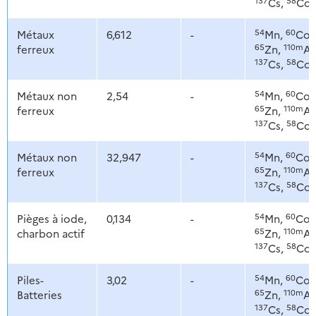
Cs,
Co
54
60
Métaux
6,612
-
Mn,
Co,
65
110m
ferreux
Zn,
Ag
137
58
Cs,
Co
54
60
Métaux non
2,54
-
Mn,
Co,
65
110m
ferreux
Zn,
Ag
137
58
Cs,
Co
54
60
Métaux non
32,947
-
Mn,
Co,
65
110m
ferreux
Zn,
Ag
137
58
Cs,
Co
54
60
Pièges à iode,
0,134
-
Mn,
Co,
65
110m
charbon actif
Zn,
Ag
137
58
Cs,
Co
54
60
Piles-
3,02
-
Mn,
Co,
65
110m
Batteries
Zn,
Ag
137
58
Cs,
Co