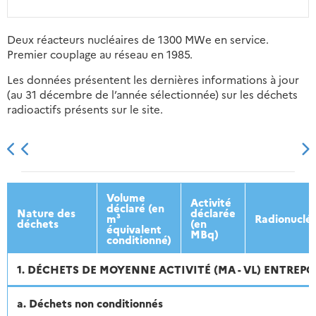
Deux réacteurs nucléaires de 1300 MWe en service.
Premier couplage au réseau en 1985.
Les données présentent les dernières informations à jour
(au 31 décembre de l’année sélectionnée) sur les déchets
radioactifs présents sur le site.
2013
2014
2015
2016
Volume
Activité
déclaré (en
Nature des
déclarée
m³
Radionuclé
déchets
(en
équivalent
MBq)
conditionné)
1. DÉCHETS DE MOYENNE ACTIVITÉ (MA - VL) ENTREPO
a. Déchets non conditionnés