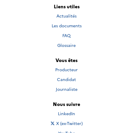
Liens utiles
Actualités
Les documents
FAQ
Glossaire
Vous êtes
Producteur
Candidat
Journaliste
Nous suivre
Nous suivre sur
LinkedIn
Nous suivre sur
X (ex-Twitter)
Nous suivre sur