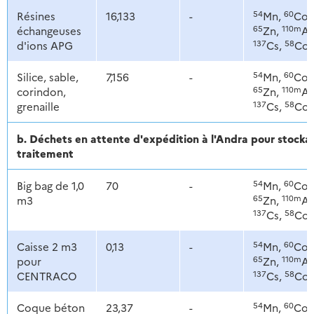
54
60
Résines
16,133
-
Mn,
Co,
65
110m
échangeuses
Zn,
Ag
137
58
d'ions APG
Cs,
Co
54
60
Silice, sable,
7,156
-
Mn,
Co,
65
110m
corindon,
Zn,
Ag
137
58
grenaille
Cs,
Co
b. Déchets en attente d'expédition à l'Andra pour stoc
traitement
54
60
Big bag de 1,0
70
-
Mn,
Co,
65
110m
m3
Zn,
Ag
137
58
Cs,
Co
54
60
Caisse 2 m3
0,13
-
Mn,
Co,
65
110m
pour
Zn,
Ag
137
58
CENTRACO
Cs,
Co
54
60
Coque béton
23,37
-
Mn,
Co,