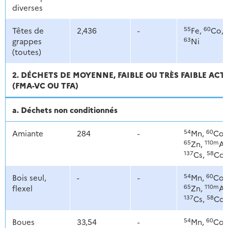
diverses
55
60
Têtes de
2,436
-
Fe,
Co,
63
grappes
Ni
(toutes)
2. DÉCHETS DE MOYENNE, FAIBLE OU TRÈS FAIBLE ACT
(FMA-VC OU TFA)
a. Déchets non conditionnés
54
60
Amiante
284
-
Mn,
Co,
65
110m
Zn,
Ag
137
58
Cs,
Co
54
60
Bois seul,
-
-
Mn,
Co,
65
110m
flexel
Zn,
Ag
137
58
Cs,
Co
54
60
Boues
33,54
-
Mn,
Co,