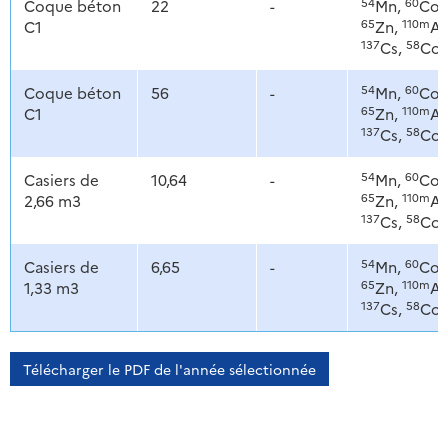
54
60
Coque béton
22
-
Mn,
Co,
65
110m
C1
Zn,
Ag
137
58
Cs,
Co
54
60
Coque béton
56
-
Mn,
Co,
65
110m
C1
Zn,
Ag
137
58
Cs,
Co
54
60
Casiers de
10,64
-
Mn,
Co,
65
110m
2,66 m3
Zn,
Ag
137
58
Cs,
Co
54
60
Casiers de
6,65
-
Mn,
Co,
65
110m
1,33 m3
Zn,
Ag
137
58
Cs,
Co
Télécharger le PDF de l'année sélectionnée