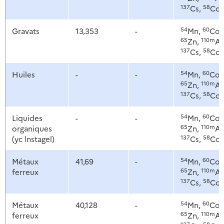
137
58
Cs,
Co
54
60
Gravats
13,353
-
Mn,
Co,
65
110m
Zn,
Ag
137
58
Cs,
Co
54
60
Huiles
-
-
Mn,
Co,
65
110m
Zn,
Ag
137
58
Cs,
Co
54
60
Liquides
-
-
Mn,
Co,
65
110m
organiques
Zn,
Ag
137
58
(yc lnstagel)
Cs,
Co
54
60
Métaux
41,69
-
Mn,
Co,
65
110m
ferreux
Zn,
Ag
137
58
Cs,
Co
54
60
Métaux
40,128
-
Mn,
Co,
65
110m
ferreux
Zn,
Ag
137
58