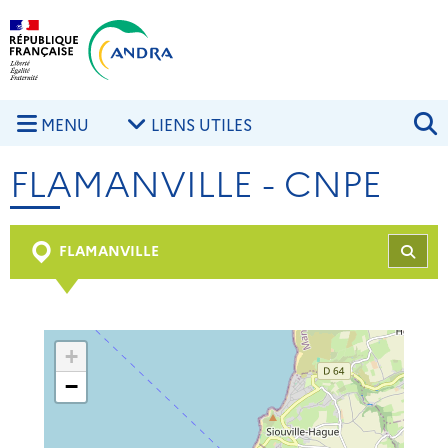
Aller au contenu principal
Skip to navigation
R
MENU
LIENS UTILES
FLAMANVILLE - CNPE
FLAMANVILLE
REC
+
−