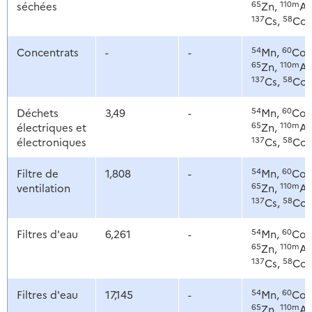
65
110m
séchées
Zn,
Ag
137
58
Cs,
Co
54
60
Concentrats
-
-
Mn,
Co,
65
110m
Zn,
Ag
137
58
Cs,
Co
54
60
Déchets
3,49
-
Mn,
Co,
65
110m
électriques et
Zn,
Ag
137
58
électroniques
Cs,
Co
54
60
Filtre de
1,808
-
Mn,
Co,
65
110m
ventilation
Zn,
Ag
137
58
Cs,
Co
54
60
Filtres d'eau
6,261
-
Mn,
Co,
65
110m
Zn,
Ag
137
58
Cs,
Co
54
60
Filtres d'eau
17,145
-
Mn,
Co,
65
110m
Zn,
Ag