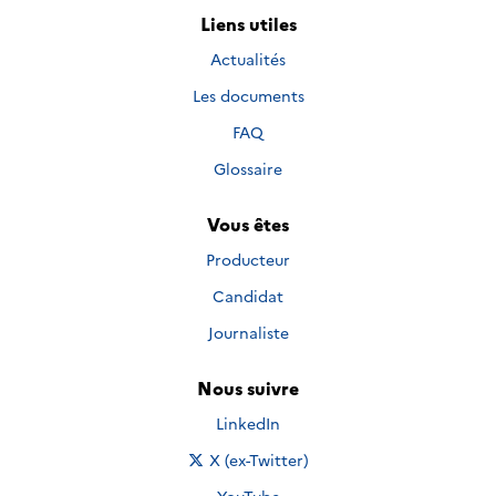
Liens utiles
Actualités
Les documents
FAQ
Glossaire
Vous êtes
Producteur
Candidat
Journaliste
Nous suivre
Nous suivre sur
LinkedIn
Nous suivre sur
X (ex-Twitter)
Nous suivre sur