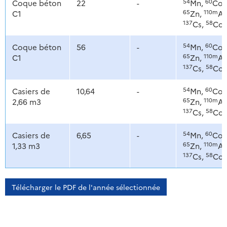
54
60
Coque béton
22
-
Mn,
Co,
65
110m
C1
Zn,
Ag
137
58
Cs,
Co
54
60
Coque béton
56
-
Mn,
Co,
65
110m
C1
Zn,
Ag
137
58
Cs,
Co
54
60
Casiers de
10,64
-
Mn,
Co,
65
110m
2,66 m3
Zn,
Ag
137
58
Cs,
Co
54
60
Casiers de
6,65
-
Mn,
Co,
65
110m
1,33 m3
Zn,
Ag
137
58
Cs,
Co
Télécharger le PDF de l'année sélectionnée