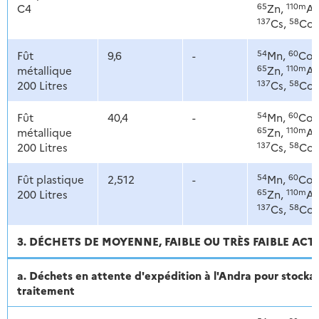
65
110m
C4
Zn,
Ag
137
58
Cs,
Co
54
60
Fût
9,6
-
Mn,
Co,
65
110m
métallique
Zn,
Ag
137
58
200 Litres
Cs,
Co
54
60
Fût
40,4
-
Mn,
Co,
65
110m
métallique
Zn,
Ag
137
58
200 Litres
Cs,
Co
54
60
Fût plastique
2,512
-
Mn,
Co,
65
110m
200 Litres
Zn,
Ag
137
58
Cs,
Co
3. DÉCHETS DE MOYENNE, FAIBLE OU TRÈS FAIBLE ACT
a. Déchets en attente d'expédition à l'Andra pour stoc
traitement