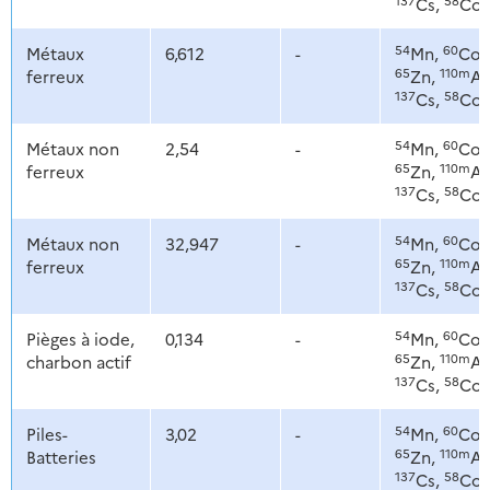
Cs,
Co
54
60
Métaux
6,612
-
Mn,
Co,
65
110m
ferreux
Zn,
Ag
137
58
Cs,
Co
54
60
Métaux non
2,54
-
Mn,
Co,
65
110m
ferreux
Zn,
Ag
137
58
Cs,
Co
54
60
Métaux non
32,947
-
Mn,
Co,
65
110m
ferreux
Zn,
Ag
137
58
Cs,
Co
54
60
Pièges à iode,
0,134
-
Mn,
Co,
65
110m
charbon actif
Zn,
Ag
137
58
Cs,
Co
54
60
Piles-
3,02
-
Mn,
Co,
65
110m
Batteries
Zn,
Ag
137
58
Cs,
Co