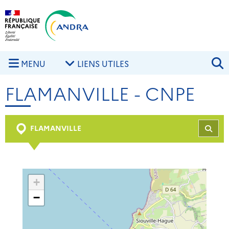
Aller au contenu principal
Skip to navigation
R
MENU
LIENS UTILES
FLAMANVILLE - CNPE
FLAMANVILLE
REC
+
−