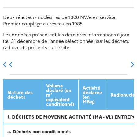
Deux réacteurs nucléaires de 1300 MWe en service.
Premier couplage au réseau en 1985.
Les données présentent les dernières informations à jour
(au 31 décembre de l’année sélectionnée) sur les déchets
radioactifs présents sur le site.
2013
2014
2015
2016
Volume
Activité
déclaré (en
Nature des
déclarée
m³
Radionuclé
déchets
(en
équivalent
MBq)
conditionné)
1. DÉCHETS DE MOYENNE ACTIVITÉ (MA - VL) ENTREPO
a. Déchets non conditionnés