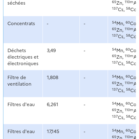
65
110m
séchées
Zn,
Ag
137
58
Cs,
Co
54
60
Concentrats
-
-
Mn,
Co,
65
110m
Zn,
Ag
137
58
Cs,
Co
54
60
Déchets
3,49
-
Mn,
Co,
65
110m
électriques et
Zn,
Ag
137
58
électroniques
Cs,
Co
54
60
Filtre de
1,808
-
Mn,
Co,
65
110m
ventilation
Zn,
Ag
137
58
Cs,
Co
54
60
Filtres d'eau
6,261
-
Mn,
Co,
65
110m
Zn,
Ag
137
58
Cs,
Co
54
60
Filtres d'eau
17,145
-
Mn,
Co,
65
110m
Zn,
Ag