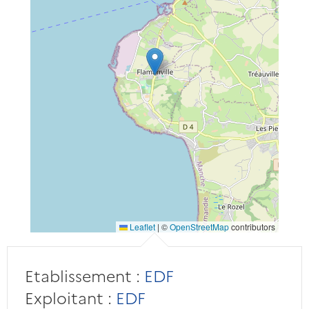
Leaflet
|
©
OpenStreetMap
contributors
Etablissement :
EDF
Exploitant :
EDF