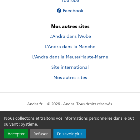
YouTube
Nous suivre sur
Facebook
Nos autres sites
L'Andra dans l'Aube
L'Andra dans la Manche
L'Andra dans la Meuse/Haute-Marne
Site international
Nos autres sites
Andra.fr
© 2026 - Andra. Tous droits réservés.
Nous collectons et traitons vos informations personnelles dans le but
suivant :
Système
.
Accepter
Refuser
En savoir plus