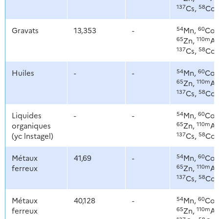
137
58
Cs,
Co
54
60
Gravats
13,353
-
Mn,
Co,
65
110m
Zn,
Ag
137
58
Cs,
Co
54
60
Huiles
-
-
Mn,
Co,
65
110m
Zn,
Ag
137
58
Cs,
Co
54
60
Liquides
-
-
Mn,
Co,
65
110m
organiques
Zn,
Ag
137
58
(yc lnstagel)
Cs,
Co
54
60
Métaux
41,69
-
Mn,
Co,
65
110m
ferreux
Zn,
Ag
137
58
Cs,
Co
54
60
Métaux
40,128
-
Mn,
Co,
65
110m
ferreux
Zn,
Ag
137
58