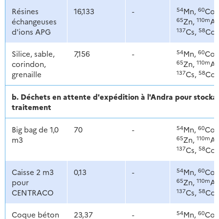
54
60
Résines
16,133
-
Mn,
Co,
65
110m
échangeuses
Zn,
Ag
137
58
d'ions APG
Cs,
Co
54
60
Silice, sable,
7,156
-
Mn,
Co,
65
110m
corindon,
Zn,
Ag
137
58
grenaille
Cs,
Co
b. Déchets en attente d'expédition à l'Andra pour stoc
traitement
54
60
Big bag de 1,0
70
-
Mn,
Co,
65
110m
m3
Zn,
Ag
137
58
Cs,
Co
54
60
Caisse 2 m3
0,13
-
Mn,
Co,
65
110m
pour
Zn,
Ag
137
58
CENTRACO
Cs,
Co
54
60
Coque béton
23,37
-
Mn,
Co,