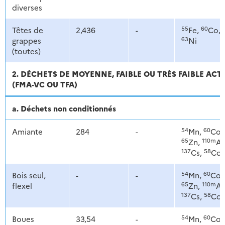
diverses
55
60
Têtes de
2,436
-
Fe,
Co,
63
grappes
Ni
(toutes)
2. DÉCHETS DE MOYENNE, FAIBLE OU TRÈS FAIBLE ACT
(FMA-VC OU TFA)
a. Déchets non conditionnés
54
60
Amiante
284
-
Mn,
Co,
65
110m
Zn,
Ag
137
58
Cs,
Co
54
60
Bois seul,
-
-
Mn,
Co,
65
110m
flexel
Zn,
Ag
137
58
Cs,
Co
54
60
Boues
33,54
-
Mn,
Co,