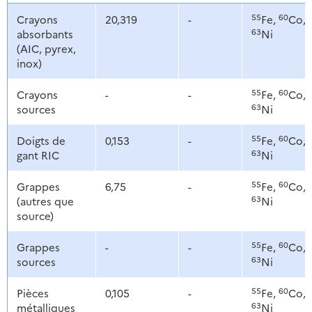
55
60
Crayons
20,319
-
Fe,
Co,
63
absorbants
Ni
(AIC, pyrex,
inox)
55
60
Crayons
-
-
Fe,
Co,
63
sources
Ni
55
60
Doigts de
0,153
-
Fe,
Co,
63
gant RIC
Ni
55
60
Grappes
6,75
-
Fe,
Co,
63
(autres que
Ni
source)
55
60
Grappes
-
-
Fe,
Co,
63
sources
Ni
55
60
Pièces
0,105
-
Fe,
Co,
63
métalliques
Ni