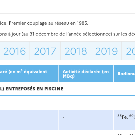
ce. Premier couplage au réseau en 1985.
s à jour (au 31 décembre de l’année sélectionnée) sur les déch
2016
2017
2018
2019
2
aré (en m³ équivalent
Activité déclarée (en
Radionu
)
MBq)
VL) ENTREPOSÉS EN PISCINE
55
60
-
Fe,