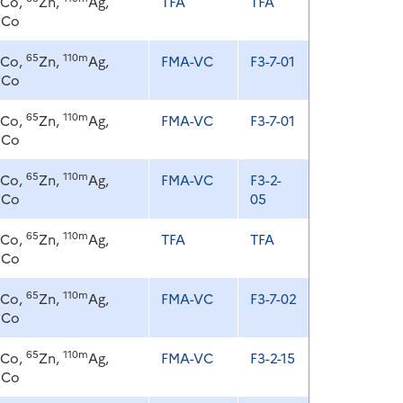
Co,
Zn,
Ag,
TFA
TFA
8
Co
65
110m
Co,
Zn,
Ag,
FMA-VC
F3-7-01
8
Co
65
110m
Co,
Zn,
Ag,
FMA-VC
F3-7-01
8
Co
65
110m
Co,
Zn,
Ag,
FMA-VC
F3-2-
8
Co
05
65
110m
Co,
Zn,
Ag,
TFA
TFA
8
Co
65
110m
Co,
Zn,
Ag,
FMA-VC
F3-7-02
8
Co
65
110m
Co,
Zn,
Ag,
FMA-VC
F3-2-15
8
Co