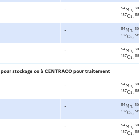
54
60
-
Mn,
137
5
Cs,
54
60
-
Mn,
137
5
Cs,
54
60
-
Mn,
137
5
Cs,
ra pour stockage ou à CENTRACO pour traitement
54
60
-
Mn,
137
5
Cs,
54
60
-
Mn,
137
5
Cs,
54
60
-
Mn,
137
5
Cs,