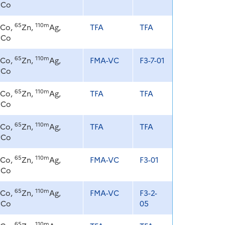
8
Co
65
110m
Co,
Zn,
Ag,
TFA
TFA
8
Co
65
110m
Co,
Zn,
Ag,
FMA-VC
F3-7-01
8
Co
65
110m
Co,
Zn,
Ag,
TFA
TFA
8
Co
65
110m
Co,
Zn,
Ag,
TFA
TFA
8
Co
65
110m
Co,
Zn,
Ag,
FMA-VC
F3-01
8
Co
65
110m
Co,
Zn,
Ag,
FMA-VC
F3-2-
8
Co
05
65
110m