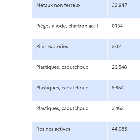
Métaux non ferreux
32,947
Pièges à iode, charbon actif
0,134
Piles-Batteries
3,02
Plastiques, caoutchouc
23,548
Plastiques, caoutchouc
5,654
Plastiques, caoutchouc
3,463
Résines actives
44,985