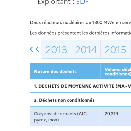
Exploitant :
EDF
Deux réacteurs nucléaires de 1300 MWe en servi
Les données présentent les dernières information
2013
2014
2015
Volume décl
Nature des déchets
conditionné
1. DÉCHETS DE MOYENNE ACTIVITÉ (MA - 
a. Déchets non conditionnés
Crayons absorbants (AIC,
20,319
pyrex, inox)