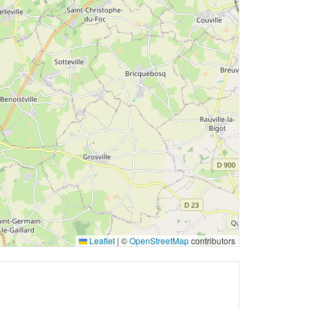
Leaflet
|
©
OpenStreetMap
contributors