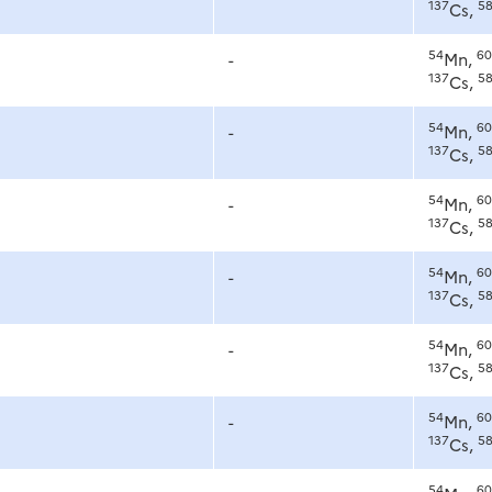
137
5
Cs,
54
60
-
Mn,
137
5
Cs,
54
60
-
Mn,
137
5
Cs,
54
60
-
Mn,
137
5
Cs,
54
60
-
Mn,
137
5
Cs,
54
60
-
Mn,
137
5
Cs,
54
60
-
Mn,
137
5
Cs,
54
60