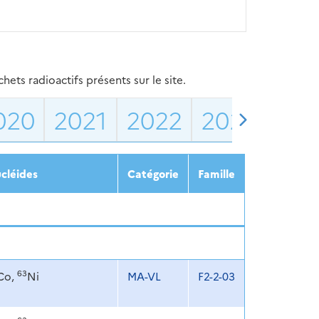
ets radioactifs présents sur le site.
020
2021
2022
2023
202
cléides
Catégorie
Famille
63
Co,
Ni
MA-VL
F2-2-03