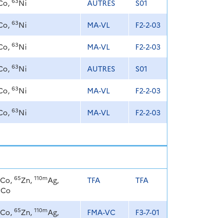
63
Co,
Ni
AUTRES
S01
63
Co,
Ni
MA-VL
F2-2-03
63
Co,
Ni
MA-VL
F2-2-03
63
Co,
Ni
AUTRES
S01
63
Co,
Ni
MA-VL
F2-2-03
63
Co,
Ni
MA-VL
F2-2-03
65
110m
Co,
Zn,
Ag,
TFA
TFA
8
Co
65
110m
Co,
Zn,
Ag,
FMA-VC
F3-7-01