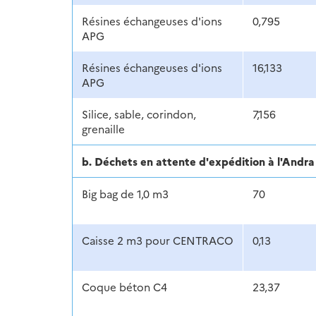
Résines échangeuses d'ions
0,795
APG
Résines échangeuses d'ions
16,133
APG
Silice, sable, corindon,
7,156
grenaille
b. Déchets en attente d'expédition à l'And
Big bag de 1,0 m3
70
Caisse 2 m3 pour CENTRACO
0,13
Coque béton C4
23,37