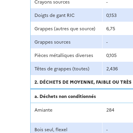
Crayons sources
-
Doigts de gant RIC
0,153
Grappes (autres que source)
6,75
Grappes sources
-
Pièces métalliques diverses
0,105
Têtes de grappes (toutes)
2,436
2. DÉCHETS DE MOYENNE, FAIBLE OU TRÈS 
a. Déchets non conditionnés
Amiante
284
Bois seul, flexel
-