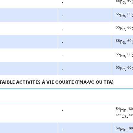
55
60
-
Fe,
55
60
-
Fe,
55
60
-
Fe,
55
60
-
Fe,
55
60
-
Fe,
55
60
-
Fe,
FAIBLE ACTIVITÉS À VIE COURTE (FMA-VC OU TFA)
54
60
-
Mn,
137
5
Cs,
54
60
-
Mn,