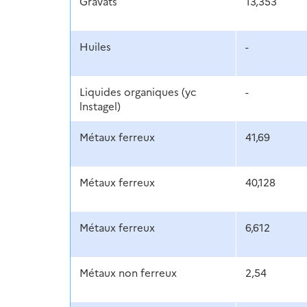
Gravats
13,353
Huiles
-
Liquides organiques (yc
-
lnstagel)
Métaux ferreux
41,69
Métaux ferreux
40,128
Métaux ferreux
6,612
Métaux non ferreux
2,54