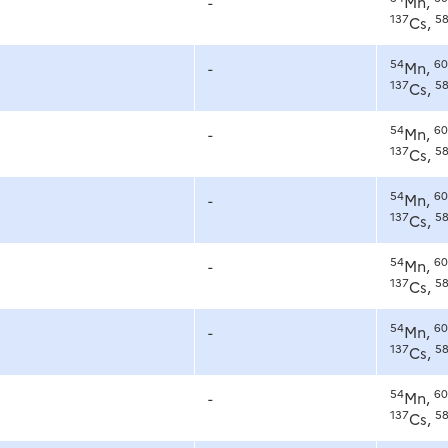
-
Mn,
137
5
Cs,
54
60
-
Mn,
137
5
Cs,
54
60
-
Mn,
137
5
Cs,
54
60
-
Mn,
137
5
Cs,
54
60
-
Mn,
137
5
Cs,
54
60
-
Mn,
137
5
Cs,
54
60
-
Mn,
137
5
Cs,