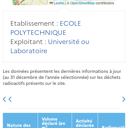
Leaflet
|
©
OpenStreetMap
contributors
Etablissement :
ECOLE
POLYTECHNIQUE
Exploitant :
Université ou
Laboratoire
Les données présentent les dernières informations à jour
(au 31 décembre de l’année sélectionnée) sur les déchets
radioactifs présents sur le site.
2013
2014
2015
2016
Volume
Activité
déclaré (en
Nature des
déclarée
m³
Radionucléi