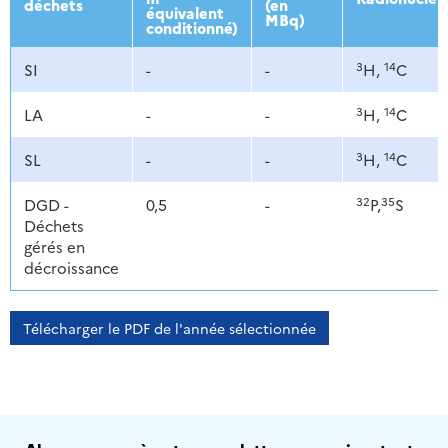
déchets
(en
équivalent
MBq)
conditionné)
3
14
SI
-
-
H,
C
3
14
LA
-
-
H,
C
3
14
SL
-
-
H,
C
32
35
DGD -
0,5
-
P,
S
Déchets
gérés en
décroissance
Télécharger le PDF de l'année sélectionnée