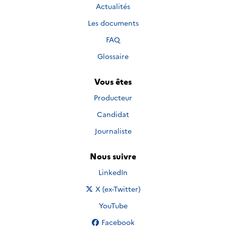
Actualités
Les documents
FAQ
Glossaire
Vous êtes
Producteur
Candidat
Journaliste
Nous suivre
Nous suivre sur
LinkedIn
Nous suivre sur
X (ex-Twitter)
Nous suivre sur
YouTube
Nous suivre sur
Facebook