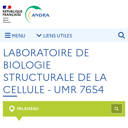
Aller au contenu principal
Skip to navigation
R
MENU
LIENS UTILES
LABORATOIRE DE
BIOLOGIE
STRUCTURALE DE LA
CELLULE - UMR 7654
PALAISEAU
REC