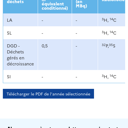
déchets
(en
équivalent
MBq)
conditionné)
3
14
LA
-
-
H,
C
3
14
SL
-
-
H,
C
32
35
DGD -
0,5
-
P,
S
Déchets
gérés en
décroissance
3
14
SI
-
-
H,
C
Télécharger le PDF de l'année sélectionnée