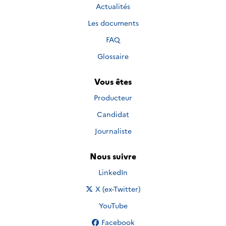
Actualités
Les documents
FAQ
Glossaire
Vous êtes
Producteur
Candidat
Journaliste
Nous suivre
Nous suivre sur
LinkedIn
Nous suivre sur
X (ex-Twitter)
Nous suivre sur
YouTube
Nous suivre sur
Facebook