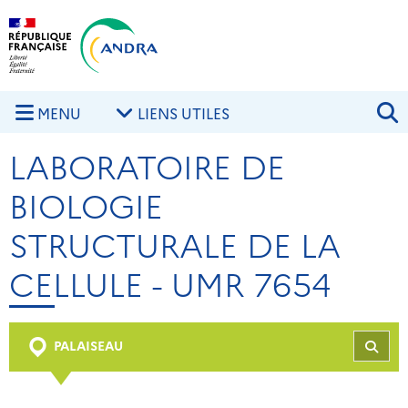
Aller au contenu principal
Skip to navigation
R
MENU
LIENS UTILES
LABORATOIRE DE
BIOLOGIE
STRUCTURALE DE LA
CELLULE - UMR 7654
PALAISEAU
REC