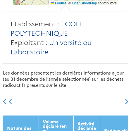
Leaflet
|
©
OpenStreetMap
contributors
Etablissement :
ECOLE
POLYTECHNIQUE
Exploitant :
Université ou
Laboratoire
Les données présentent les dernières informations à jour
(au 31 décembre de l’année sélectionnée) sur les déchets
radioactifs présents sur le site.
2013
2014
2015
2016
Volume
Activité
déclaré (en
Nature des
déclarée
m³
Radionucléi