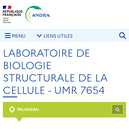
Aller au contenu principal
Skip to navigation
R
MENU
LIENS UTILES
LABORATOIRE DE
BIOLOGIE
STRUCTURALE DE LA
CELLULE - UMR 7654
PALAISEAU
REC