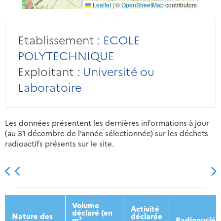
Leaflet
|
©
OpenStreetMap
contributors
Etablissement :
ECOLE
POLYTECHNIQUE
Exploitant :
Université ou
Laboratoire
Les données présentent les dernières informations à jour
(au 31 décembre de l’année sélectionnée) sur les déchets
radioactifs présents sur le site.
2013
2014
2015
2016
Volume
Activité
déclaré (en
Nature des
déclarée
m³
Radionucléi