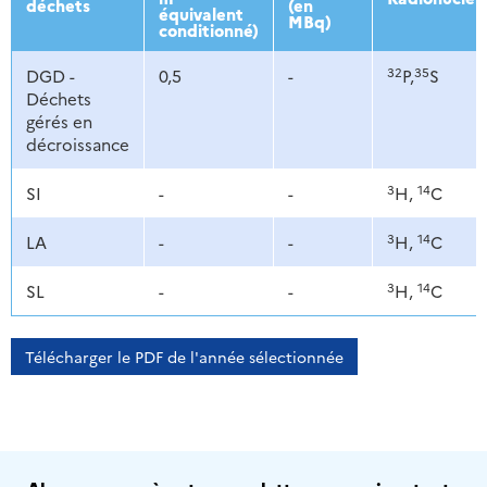
déchets
(en
équivalent
MBq)
conditionné)
32
35
DGD -
0,5
-
P,
S
Déchets
gérés en
décroissance
3
14
SI
-
-
H,
C
3
14
LA
-
-
H,
C
3
14
SL
-
-
H,
C
Télécharger le PDF de l'année sélectionnée