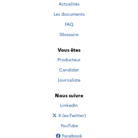
Actualités
Les documents
FAQ
Glossaire
Vous êtes
Producteur
Candidat
Journaliste
Nous suivre
Nous suivre sur
LinkedIn
Nous suivre sur
X (ex-Twitter)
Nous suivre sur
YouTube
Nous suivre sur
Facebook