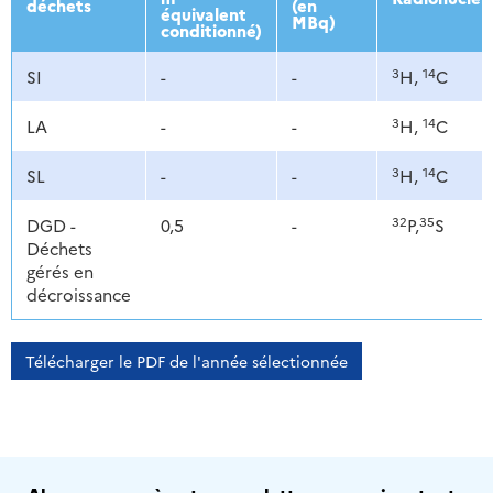
déchets
(en
équivalent
MBq)
conditionné)
3
14
SI
-
-
H,
C
3
14
LA
-
-
H,
C
3
14
SL
-
-
H,
C
32
35
DGD -
0,5
-
P,
S
Déchets
gérés en
décroissance
Télécharger le PDF de l'année sélectionnée