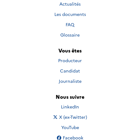
Actualités
Les documents
FAQ
Glossaire
Vous êtes
Producteur
Candidat
Journaliste
Nous suivre
Nous suivre sur
LinkedIn
Nous suivre sur
X (ex-Twitter)
Nous suivre sur
YouTube
Nous suivre sur
Facebook