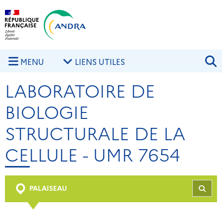
Aller au contenu principal
Skip to navigation
R
MENU
LIENS UTILES
LABORATOIRE DE
BIOLOGIE
STRUCTURALE DE LA
CELLULE - UMR 7654
PALAISEAU
REC