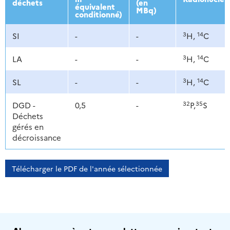
déchets
(en
équivalent
MBq)
conditionné)
3
14
SI
-
-
H,
C
3
14
LA
-
-
H,
C
3
14
SL
-
-
H,
C
32
35
DGD -
0,5
-
P,
S
Déchets
gérés en
décroissance
Télécharger le PDF de l'année sélectionnée