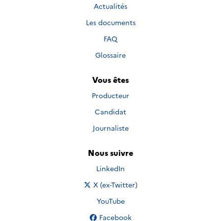
Actualités
Les documents
FAQ
Glossaire
Vous êtes
Producteur
Candidat
Journaliste
Nous suivre
Nous suivre sur
LinkedIn
Nous suivre sur
X (ex-Twitter)
Nous suivre sur
YouTube
Nous suivre sur
Facebook