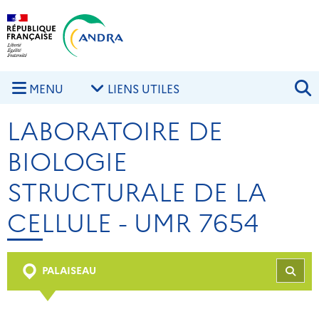
Aller au contenu principal
Skip to navigation
R
MENU
LIENS UTILES
LABORATOIRE DE
BIOLOGIE
STRUCTURALE DE LA
CELLULE - UMR 7654
PALAISEAU
REC