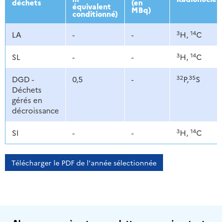
déchets
(en
équivalent
MBq)
conditionné)
3
14
LA
-
-
H,
C
3
14
SL
-
-
H,
C
32
35
DGD -
0,5
-
P,
S
Déchets
gérés en
décroissance
3
14
SI
-
-
H,
C
Télécharger le PDF de l'année sélectionnée