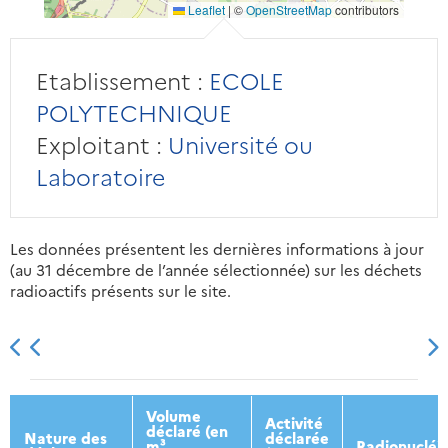
Leaflet
|
©
OpenStreetMap
contributors
Etablissement :
ECOLE
POLYTECHNIQUE
Exploitant :
Université ou
Laboratoire
Les données présentent les dernières informations à jour
(au 31 décembre de l’année sélectionnée) sur les déchets
radioactifs présents sur le site.
2013
2014
2015
2016
Volume
Activité
déclaré (en
Nature des
déclarée
m³
Radionucléi