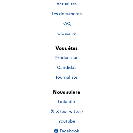
Actualités
Les documents
FAQ
Glossaire
Vous êtes
Producteur
Candidat
Journaliste
Nous suivre
Nous suivre sur
LinkedIn
Nous suivre sur
X (ex-Twitter)
Nous suivre sur
YouTube
Nous suivre sur
Facebook