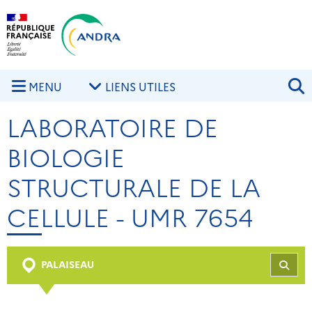
Aller au contenu principal
Skip to navigation
R
MENU
LIENS UTILES
LABORATOIRE DE
BIOLOGIE
STRUCTURALE DE LA
CELLULE - UMR 7654
PALAISEAU
REC