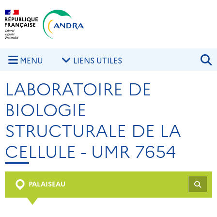
Aller au contenu principal
Skip to navigation
R
MENU
LIENS UTILES
LABORATOIRE DE
BIOLOGIE
STRUCTURALE DE LA
CELLULE - UMR 7654
PALAISEAU
REC