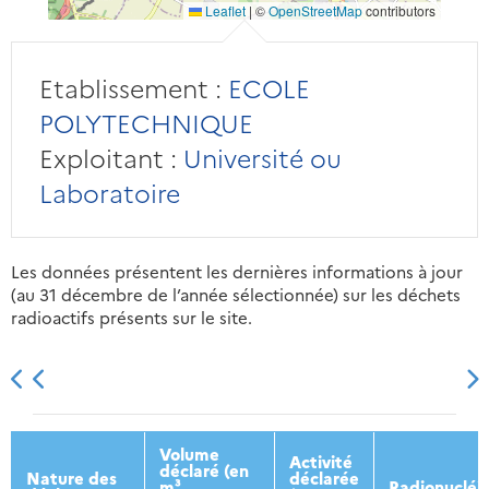
Leaflet
|
©
OpenStreetMap
contributors
Etablissement :
ECOLE
POLYTECHNIQUE
Exploitant :
Université ou
Laboratoire
Les données présentent les dernières informations à jour
(au 31 décembre de l’année sélectionnée) sur les déchets
radioactifs présents sur le site.
2013
2014
2015
2016
Volume
Activité
déclaré (en
Nature des
déclarée
m³
Radionucléi