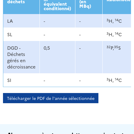
déchets
(en
équivalent
MBq)
conditionné)
3
14
LA
-
-
H,
C
3
14
SL
-
-
H,
C
32
35
DGD -
0,5
-
P,
S
Déchets
gérés en
décroissance
3
14
SI
-
-
H,
C
Télécharger le PDF de l'année sélectionnée