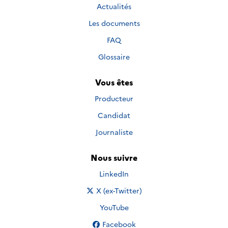
Actualités
Les documents
FAQ
Glossaire
Vous êtes
Producteur
Candidat
Journaliste
Nous suivre
Nous suivre sur
LinkedIn
Nous suivre sur
X (ex-Twitter)
Nous suivre sur
YouTube
Nous suivre sur
Facebook